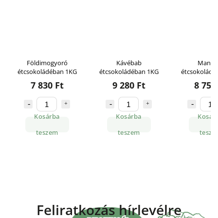
Földimogyoró
Kávébab
Mandu
étcsokoládéban 1KG
étcsokoládéban 1KG
étcsokoládé
7 830 Ft
9 280 Ft
8 750
Kosárba
Kosárba
Kosár
teszem
teszem
tesze
Feliratkozás hírlevélre