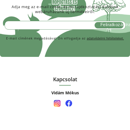
Adja meg az e-mail címét, és mi tájékoztatást küldünk
webáruházunk új termékeiről.
Feliratkozás
E-mail címének megadásával Ön elfogadja az
adatvédelmi feltételeket.
Kapcsolat
Vidám Mókus