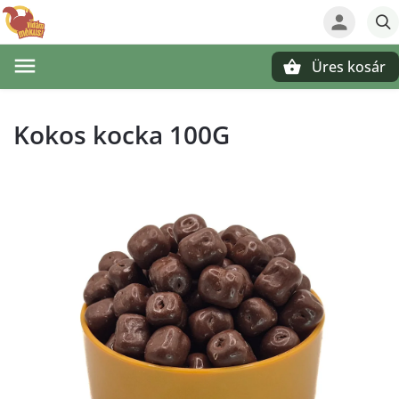
Üres kosár
Keresés
Kokos kocka 100G