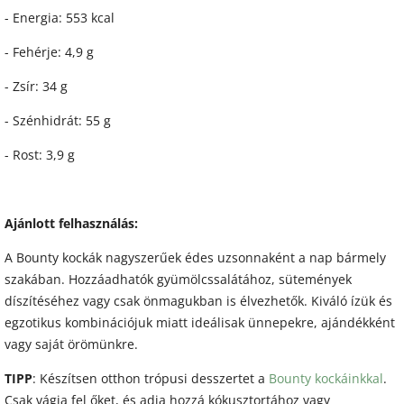
- Energia: 553 kcal
- Fehérje: 4,9 g
- Zsír: 34 g
- Szénhidrát: 55 g
- Rost: 3,9 g
Ajánlott felhasználás:
A Bounty kockák nagyszerűek édes uzsonnaként a nap bármely
szakában. Hozzáadhatók gyümölcssalátához, sütemények
díszítéséhez vagy csak önmagukban is élvezhetők. Kiváló ízük és
egzotikus kombinációjuk miatt ideálisak ünnepekre, ajándékként
vagy saját örömünkre.
TIPP
: Készítsen otthon trópusi desszertet a
Bounty kockáinkkal
.
Csak vágja fel őket, és adja hozzá kókusztortához vagy