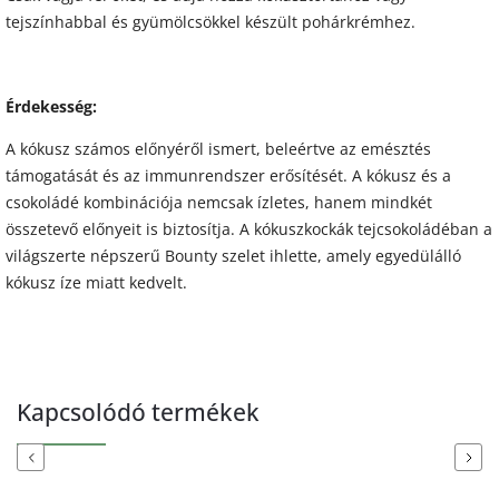
tejszínhabbal és gyümölcsökkel készült pohárkrémhez.
Érdekesség:
A kókusz számos előnyéről ismert, beleértve az emésztés
támogatását és az immunrendszer erősítését. A kókusz és a
csokoládé kombinációja nemcsak ízletes, hanem mindkét
összetevő előnyeit is biztosítja. A kókuszkockák tejcsokoládéban a
világszerte népszerű Bounty szelet ihlette, amely egyedülálló
kókusz íze miatt kedvelt.
Kapcsolódó termékek
Previous
Next