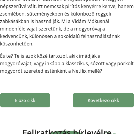
népszerűvé vált. Itt nemcsak pirítós kenyérre kenve, hanem
zsemlében, süteményekben és különböző reggeli
zabkásákban is használják. Mi a Vidám Mókusnál
mindenféle vajat szeretünk, de a mogyoróvaj a
kedvencünk, különösen a sokoldalú felhasználásának
köszönhetően.
És te? Te is azok közé tartozol, akik imádják a
mogyoróvajat, vagy inkább a klasszikus, sózott vagy pörkölt
mogyorót szereted esténként a Netflix mellé?
Előző cikk
Következő cikk
Feliratkozás hírlevélre