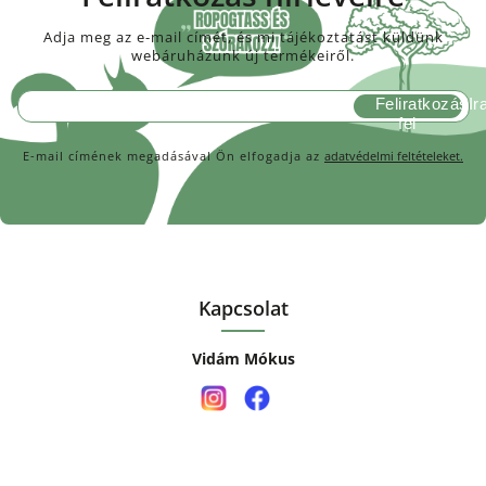
Adja meg az e-mail címét, és mi tájékoztatást küldünk
webáruházunk új termékeiről.
Feliratkozás
E-mail címének megadásával Ön elfogadja az
adatvédelmi feltételeket.
Kapcsolat
Vidám Mókus