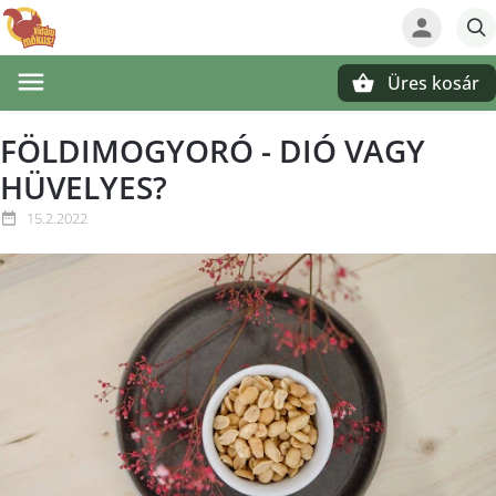
Üres kosár
Keresés
FÖLDIMOGYORÓ - DIÓ VAGY
HÜVELYES?
15.2.2022