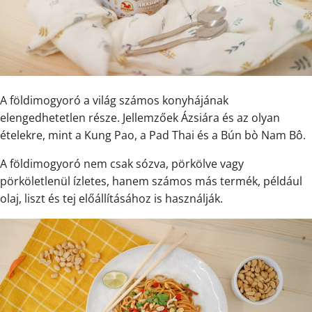
A földimogyoró a világ számos konyhájának
elengedhetetlen része. Jellemzőek Ázsiára és az olyan
ételekre, mint a Kung Pao, a Pad Thai és a Bún bò Nam Bô.
A földimogyoró nem csak sózva, pörkölve vagy
pörköletlenül ízletes, hanem számos más termék, például
olaj, liszt és tej előállításához is használják.