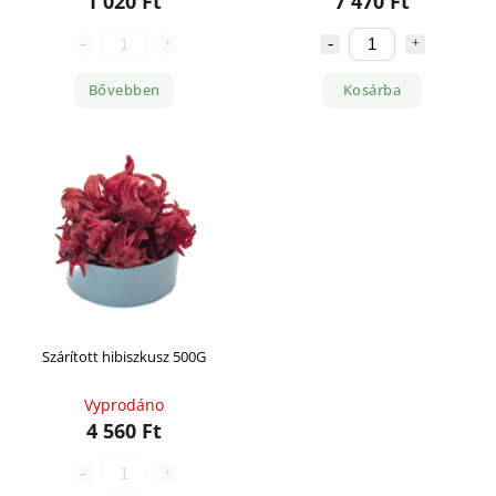
1 020 Ft
7 470 Ft
Bővebben
Kosárba
Szárított hibiszkusz 500G
Vyprodáno
4 560 Ft