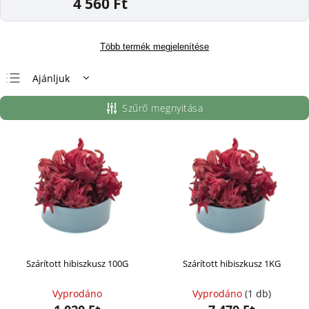
4 560 Ft
Több termék megjelenítése
Ajánljuk
Legolcsóbb elöl
Szűrő megnyitása
Legdrágább
Legnépszerűbb
termékek
ABC szerint
Szárított hibiszkusz 100G
Szárított hibiszkusz 1KG
Vyprodáno
Vyprodáno
(1 db)