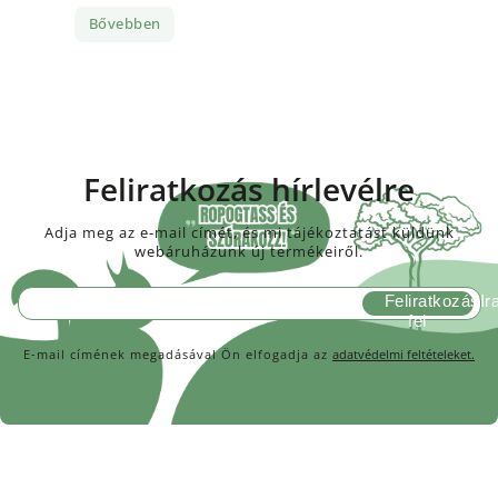
Bővebben
Feliratkozás hírlevélre
Adja meg az e-mail címét, és mi tájékoztatást küldünk
webáruházunk új termékeiről.
Feliratkozás
E-mail címének megadásával Ön elfogadja az
adatvédelmi feltételeket.