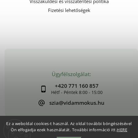
Visszaküldési és visszatérítési politika
Fizetési lehetőségek
Ügyfélszolgálat:
+420 771 160 857
szia@vidammokus.hu
Ez a weboldal cookies-t használ. Az oldal további böngészésével
Ön elfogadja ezek használatát. További információ itt.
HERE