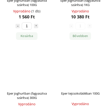
Eper joghurtban (fagyasztva
Eper joghurtban (fagyasztva
szárítva) 100G
szárítva) 1KG
Vyprodáno
(1 db)
Vyprodáno
1 560 Ft
10 380 Ft
Kosárba
Bővebben
Eper joghurtban (fagyasztva
Eper tejcsokoládéban 100G
szárítva) 300G
Vyprodáno
Vyprodáno