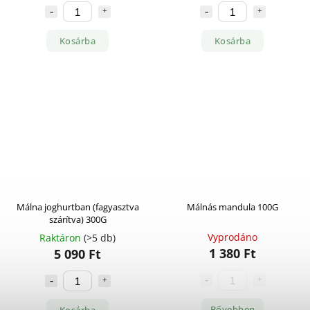
Kosárba
Kosárba
Málna joghurtban (fagyasztva
Málnás mandula 100G
szárítva) 300G
Vyprodáno
Raktáron
(>5 db)
1 380 Ft
5 090 Ft
Bővebben