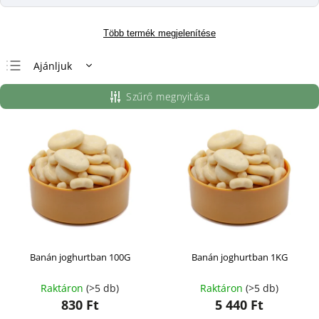
Több termék megjelenítése
Ajánljuk
Legolcsóbb elöl
Szűrő megnyitása
Legdrágább
Legnépszerűbb
termékek
ABC szerint
Banán joghurtban 100G
Banán joghurtban 1KG
Raktáron
(>5 db)
Raktáron
(>5 db)
830 Ft
5 440 Ft