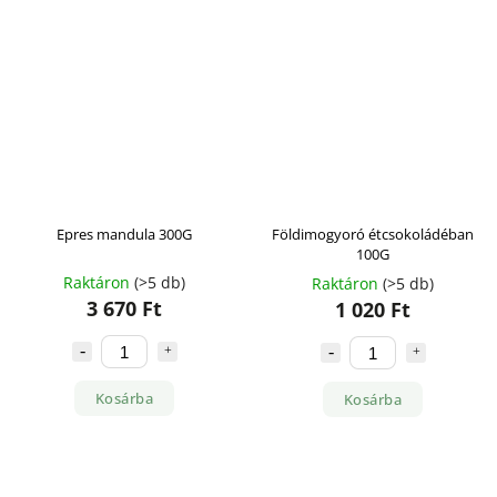
Epres mandula 300G
Földimogyoró étcsokoládéban
100G
Raktáron
(>5 db)
Raktáron
(>5 db)
3 670 Ft
1 020 Ft
Kosárba
Kosárba