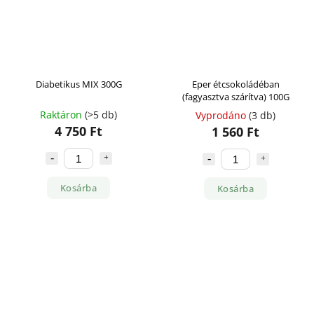
Diabetikus MIX 300G
Eper étcsokoládéban
(fagyasztva szárítva) 100G
Raktáron
(>5 db)
Vyprodáno
(3 db)
4 750 Ft
1 560 Ft
Kosárba
Kosárba