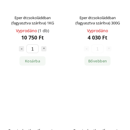
Eper étcsokoládéban
Eper étcsokoládéban
(fagyasztva szárítva) 1KG
(fagyasztva szárítva) 300G
Vyprodáno
(1 db)
Vyprodáno
10 750 Ft
4 030 Ft
Kosárba
Bővebben