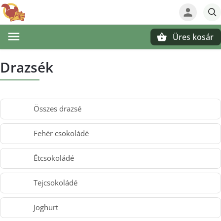
Üres kosár
Keresés
Drazsék
Összes drazsé
Fehér csokoládé
Étcsokoládé
Tejcsokoládé
Joghurt