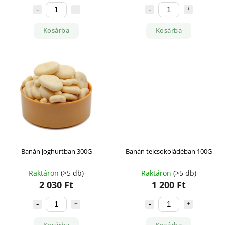
Kosárba
Kosárba
Banán joghurtban 300G
Banán tejcsokoládéban 100G
Raktáron
(>5 db)
Raktáron
(>5 db)
2 030 Ft
1 200 Ft