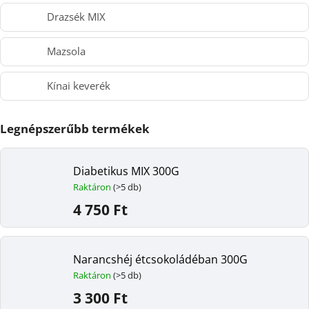
Drazsék MIX
Mazsola
Kínai keverék
Legnépszerűbb termékek
Diabetikus MIX 300G
Raktáron
(>5 db)
4 750 Ft
Narancshéj étcsokoládéban 300G
Raktáron
(>5 db)
3 300 Ft