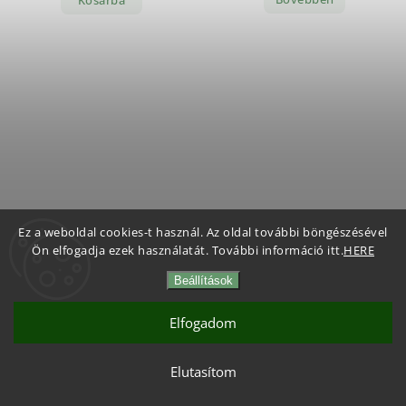
Kosárba
Málnás mandula 1KG
Málnás mandula 300G
Ez a weboldal cookies-t használ. Az oldal további böngészésével
Ön elfogadja ezek használatát. További információ itt.
HERE
Vyprodáno
Vyprodáno
8 930 Ft
3 480 Ft
Beállítások
Elfogadom
Bővebben
Bővebben
Elutasítom