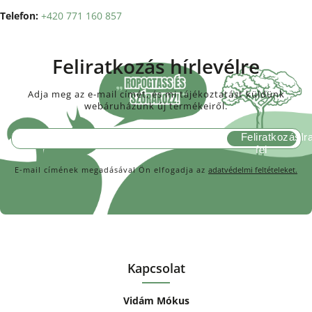
Telefon:
+420 771 160 857
Feliratkozás hírlevélre
Adja meg az e-mail címét, és mi tájékoztatást küldünk
webáruházunk új termékeiről.
Feliratkozás
E-mail címének megadásával Ön elfogadja az
adatvédelmi feltételeket.
Kapcsolat
Vidám Mókus