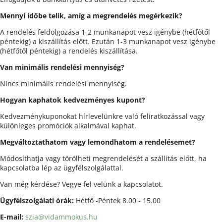
Mennyi időbe telik, amíg a megrendelés megérkezik?
A rendelés feldolgozása 1-2 munkanapot vesz igénybe (hétfőtől
péntekig) a kiszállítás előtt. Ezután 1-3 munkanapot vesz igénybe
(hétfőtől péntekig) a rendelés kiszállítása.
Van minimális rendelési mennyiség?
Nincs minimális rendelési mennyiség.
Hogyan kaphatok kedvezményes kupont?
Kedvezménykuponokat hírlevelünkre való feliratkozással vagy
különleges promóciók alkalmával kaphat.
Megváltoztathatom vagy lemondhatom a rendelésemet?
Módosíthatja vagy törölheti megrendelését a szállítás előtt, ha
kapcsolatba lép az ügyfélszolgálattal.
Van még kérdése? Vegye fel velünk a kapcsolatot.
Ügyfélszolgálati órák
:
Hétfő -
Péntek
8.00 - 15.00
E-mail:
szia@vidammokus.hu