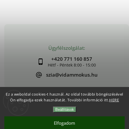
Ügyfélszolgálat:
+420 771 160 857
szia@vidammokus.hu
Ez a weboldal cookies-t használ. Az oldal további böngészésével
Ön elfogadja ezek használatát. További információ itt.
HERE
Copyright 2026
Vidám Mókus
. Minden jog fenntartva.
Beállítások
Süti beállítások szerkesztése
Vytvořil
Shoptet
| Design
Shoptak.cz
Elfogadom