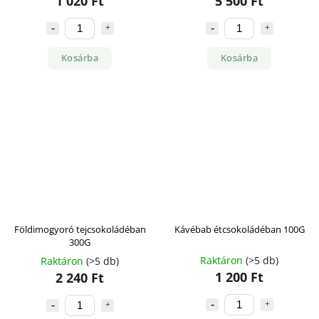
1 020 Ft
5 500 Ft
Kosárba
Kosárba
Földimogyoró tejcsokoládéban
Kávébab étcsokoládéban 100G
300G
Raktáron
(>5 db)
Raktáron
(>5 db)
1 200 Ft
2 240 Ft