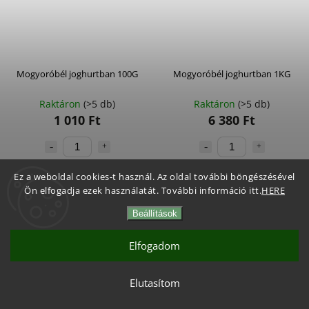
Mogyoróbél joghurtban 100G
Mogyoróbél joghurtban 1KG
Raktáron
(>5 db)
Raktáron
(>5 db)
1 010 Ft
6 380 Ft
Kosárba
Kosárba
Ez a weboldal cookies-t használ. Az oldal további böngészésével
Ön elfogadja ezek használatát. További információ itt.
HERE
Beállítások
Elfogadom
Elutasítom