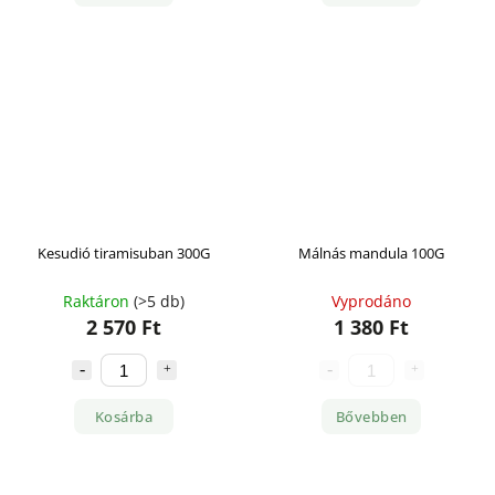
Kesudió tiramisuban 300G
Málnás mandula 100G
Raktáron
(>5 db)
Vyprodáno
2 570 Ft
1 380 Ft
Kosárba
Bővebben