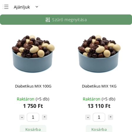
Ajánljuk
Legolcsóbb elöl
Szűrő megnyitása
Legdrágább
Legnépszerűbb
termékek
ABC szerint
Diabetikus MIX 100G
Diabetikus MIX 1KG
Raktáron
(>5 db)
Raktáron
(>5 db)
1 750 Ft
13 110 Ft
Kosárba
Kosárba