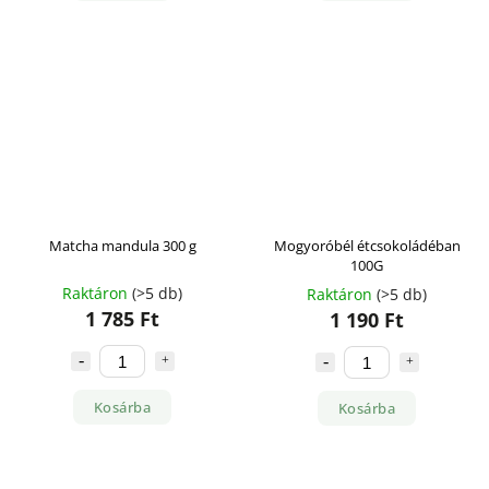
Matcha mandula 300 g
Mogyoróbél étcsokoládéban
100G
Raktáron
(>5 db)
Raktáron
(>5 db)
1 785 Ft
1 190 Ft
Kosárba
Kosárba