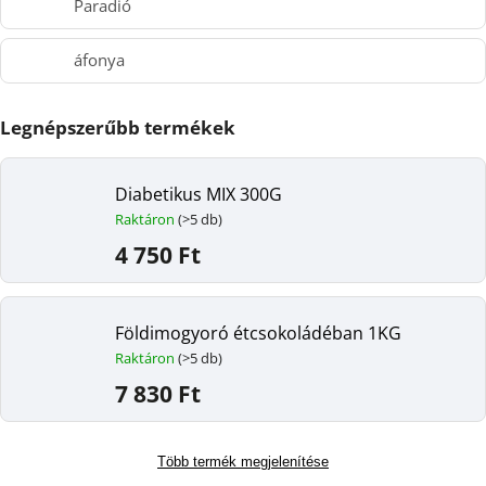
Paradió
áfonya
Legnépszerűbb termékek
Diabetikus MIX 300G
Raktáron
(>5 db)
4 750 Ft
Földimogyoró étcsokoládéban 1KG
Raktáron
(>5 db)
7 830 Ft
Több termék megjelenítése