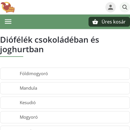
Üres kosár
Keresés
Diófélék csokoládéban és
joghurtban
Földimogyoró
Mandula
Kesudió
Mogyoró