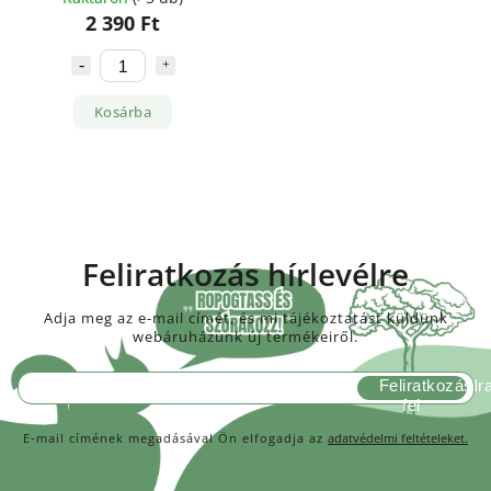
2 390 Ft
Kosárba
Feliratkozás hírlevélre
Adja meg az e-mail címét, és mi tájékoztatást küldünk
webáruházunk új termékeiről.
Feliratkozás
E-mail címének megadásával Ön elfogadja az
adatvédelmi feltételeket.