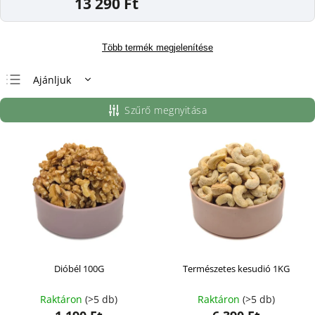
13 290 Ft
Több termék megjelenítése
Ajánljuk
Legolcsóbb elöl
Szűrő megnyitása
Legdrágább
Legnépszerűbb
termékek
ABC szerint
Dióbél 100G
Természetes kesudió 1KG
Raktáron
(>5 db)
Raktáron
(>5 db)