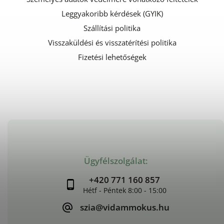
Leggyakoribb kérdések (GYIK)
Szállítási politika
Visszaküldési és visszatérítési politika
Fizetési lehetőségek
Ügyfélszolgálat:
+420 771 160 857
szia@vidammokus.hu