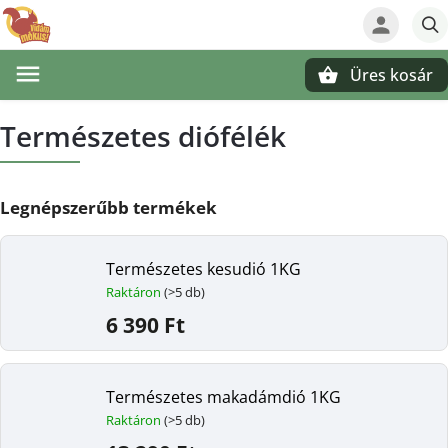
Üres kosár
Keresés
Természetes diófélék
Legnépszerűbb termékek
Természetes kesudió 1KG
Raktáron
(>5 db)
6 390 Ft
Természetes makadámdió 1KG
Raktáron
(>5 db)