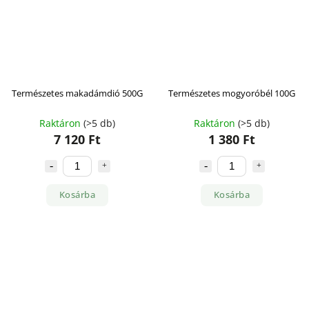
Természetes makadámdió 500G
Természetes mogyoróbél 100G
Raktáron
(>5 db)
Raktáron
(>5 db)
7 120 Ft
1 380 Ft
Kosárba
Kosárba