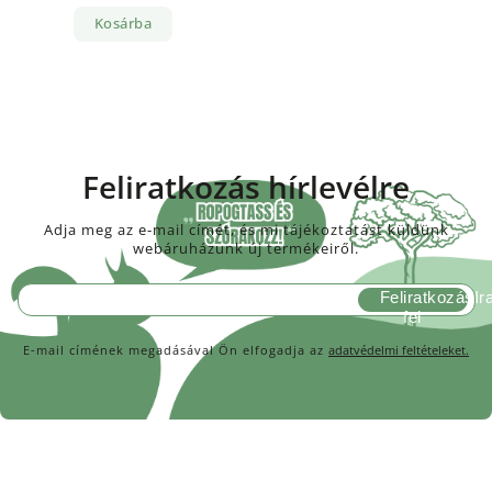
Kosárba
Feliratkozás hírlevélre
Adja meg az e-mail címét, és mi tájékoztatást küldünk
webáruházunk új termékeiről.
Feliratkozás
E-mail címének megadásával Ön elfogadja az
adatvédelmi feltételeket.