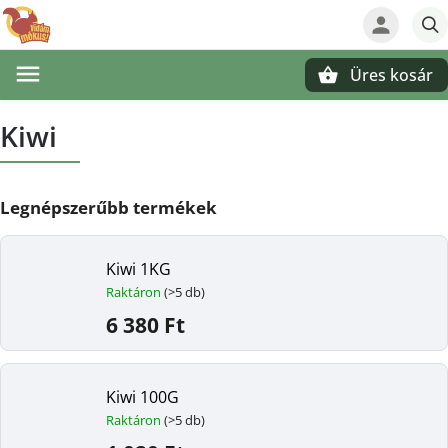
Üres kosár
Keresés
Kiwi
Legnépszerűbb termékek
Kiwi 1KG
Raktáron
(>5 db)
6 380 Ft
Kiwi 100G
Raktáron
(>5 db)