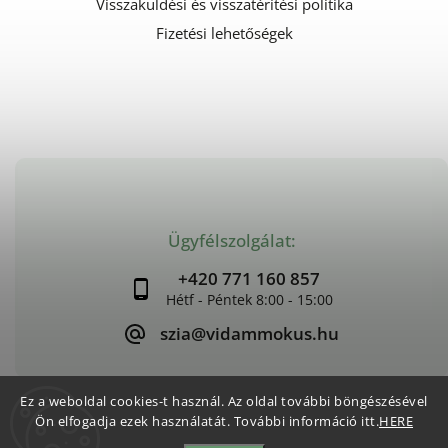
Visszaküldési és visszatérítési politika
Fizetési lehetőségek
Ügyfélszolgálat:
+420 771 160 857
szia@vidammokus.hu
Ez a weboldal cookies-t használ. Az oldal további böngészésével
Ön elfogadja ezek használatát. További információ itt.
HERE