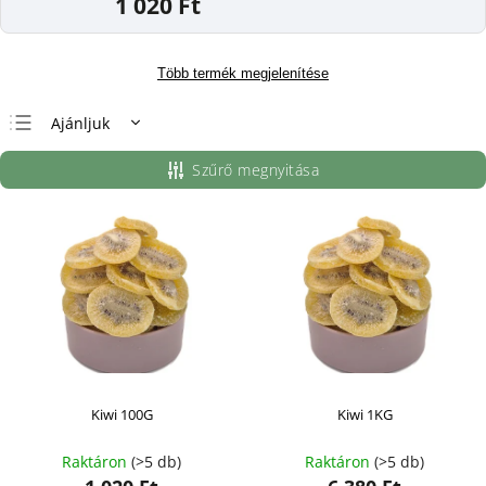
1 020 Ft
Több termék megjelenítése
Ajánljuk
Legolcsóbb elöl
Szűrő megnyitása
Legdrágább
Legnépszerűbb
termékek
ABC szerint
Kiwi 100G
Kiwi 1KG
Raktáron
(>5 db)
Raktáron
(>5 db)