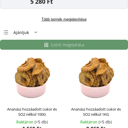
5 280 Ft
Több termék megjelenítése
Ajánljuk
Legolcsóbb elöl
Szűrő megnyitása
Legdrágább
Legnépszerűbb
termékek
ABC szerint
Ananász hozzáadott cukor és
Ananász hozzáadott cukor és
SO2 nélkül 100G
SO2 nélkül 1KG
Raktáron
(>5 db)
Raktáron
(>5 db)