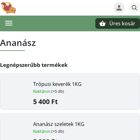
Üres kosár
Keresés
Ananász
Legnépszerűbb termékek
Trópusi keverék 1KG
Raktáron
(>5 db)
5 400 Ft
Ananász szeletek 1KG
Raktáron
(>5 db)