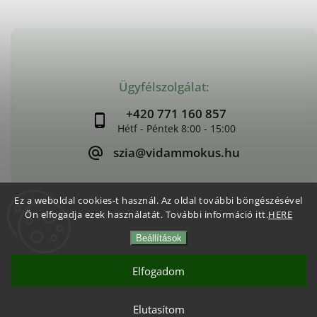
Ügyfélszolgálat:
+420 771 160 857
szia@vidammokus.hu
Ez a weboldal cookies-t használ. Az oldal további böngészésével
Ön elfogadja ezek használatát. További információ itt.
HERE
Copyright 2026
Vidám Mókus
. Minden jog fenntartva.
Beállítások
Süti beállítások szerkesztése
Vytvořil
Shoptet
| Design
Shoptak.cz
Elfogadom
Elutasítom