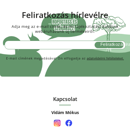
Feliratkozás hírlevélre
Adja meg az e-mail címét, és mi tájékoztatást küldünk
webáruházunk új termékeiről.
Feliratkozás
E-mail címének megadásával Ön elfogadja az
adatvédelmi feltételeket.
Kapcsolat
Vidám Mókus