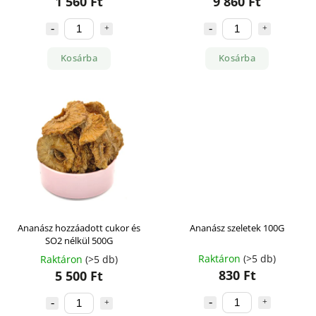
1 560 Ft
9 860 Ft
Kosárba
Kosárba
Ananász hozzáadott cukor és
Ananász szeletek 100G
SO2 nélkül 500G
Raktáron
(>5 db)
Raktáron
(>5 db)
830 Ft
5 500 Ft