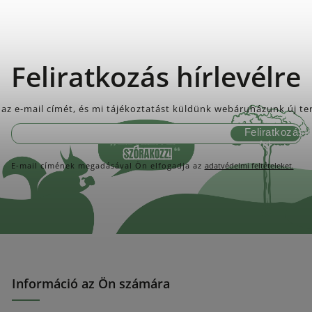
Feliratkozás hírlevélre
az e-mail címét, és mi tájékoztatást küldünk webáruházunk új te
Feliratkozás
E-mail címének megadásával Ön elfogadja az
adatvédelmi feltételeket.
Információ az Ön számára