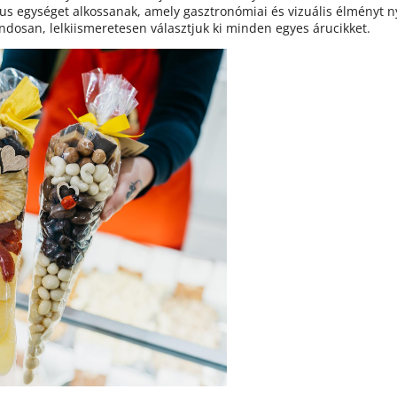
kus egységet alkossanak, amely gasztronómiai és vizuális élményt ny
osan, lelkiismeretesen választjuk ki minden egyes árucikket.