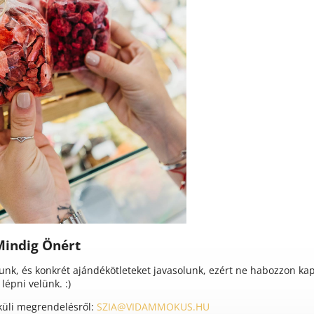
indig Önért
dunk, és konkrét ajándékötleteket javasolunk, ezért ne habozzon ka
lépni velünk. :)
küli megrendelésről:
SZIA@VIDAMMOKUS.HU