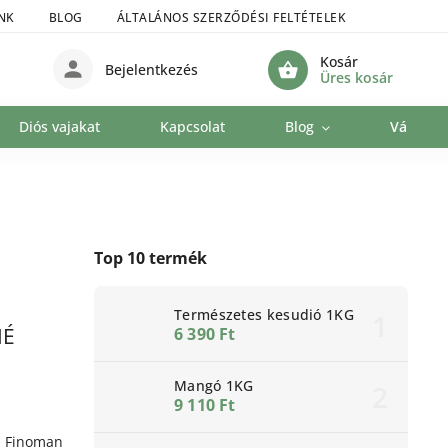
NK
BLOG
ÁLTALÁNOS SZERZŐDÉSI FELTÉTELEK
SZEMÉLYE
Kosár
Bejelentkezés
Üres kosár
Diós vajakat
Kapcsolat
Blog
Vállalat
Top 10 termék
Természetes kesudió 1KG
NÉ
6 390 Ft
Mangó 1KG
9 110 Ft
. Finoman