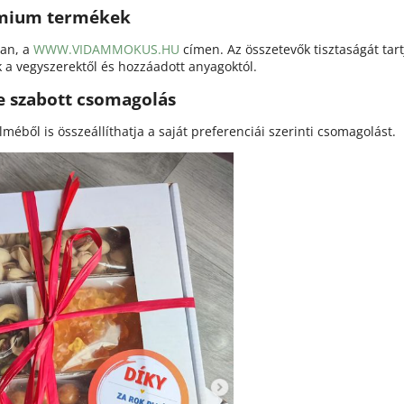
mium termékek
an, a
WWW.VIDAMMOKUS.HU
címen. Az összetevők tisztaságát tar
 a vegyszerektől és hozzáadott anyagoktól.
e szabott csomagolás
éből is összeállíthatja a saját preferenciái szerinti csomagolást.