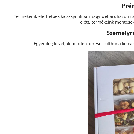
Pré
Termékeink elérhetőek kioszkjainkban vagy webáruházunkb
előtt, termékeink mentesek
Személyr
Egyénileg kezeljük minden kérését, otthona kényelm