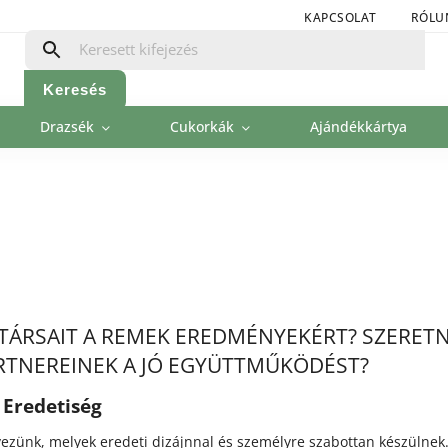
KAPCSOLAT
RÓLU
Keresés
Drazsék
Cukorkák
Ajándékkártya
ÁRSAIT A REMEK EREDMÉNYEKÉRT? SZERET
RTNEREINEK A JÓ EGYÜTTMŰKÖDÉST?
Eredetiség
ezünk, melyek eredeti dizájnnal és személyre szabottan készülnek