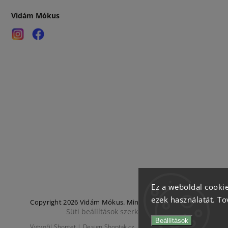
Vidám Mókus
Ez a weboldal cookie
ezek használatát. To
Copyright 2026
Vidám Mókus
. Minden jog fenntartva.
Süti beállítások szerkesztése
Beállítások
Vytvořil
Shoptet
| Design
Shoptak.cz