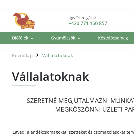
Ügyfélszolgálat:
+420 771 160 857
Diófélék
Gyümölcsök
Kóstolócsomag
Kezdőlap
Vállalatoknak
/
Vállalatoknak
SZERETNÉ MEGJUTALMAZNI MUNKAT
MEGKÖSZÖNNI ÜZLETI PA
Egyedi ajándékcsomagokat, szetteket és csomagolásokat terv