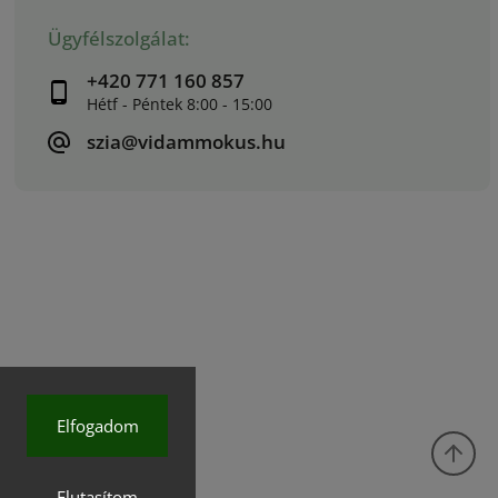
Ügyfélszolgálat:
+420 771 160 857
szia@vidammokus.hu
Elfogadom
Elutasítom