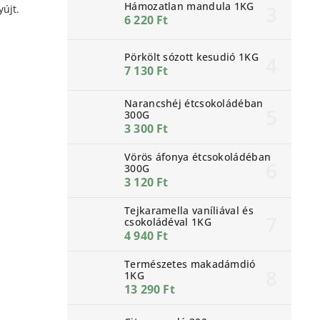
Hámozatlan mandula 1KG
újt.
6 220 Ft
Pörkölt sózott kesudió 1KG
7 130 Ft
Narancshéj étcsokoládéban
300G
3 300 Ft
Vörös áfonya étcsokoládéban
300G
3 120 Ft
Tejkaramella vaníliával és
csokoládéval 1KG
4 940 Ft
Természetes makadámdió
1KG
13 290 Ft