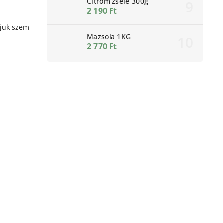
Citrom zselé 300g
2 190 Ft
tjuk szem
Mazsola 1KG
2 770 Ft