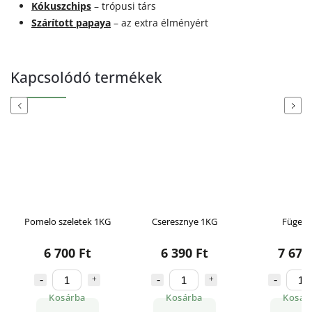
Kókuszchips
– trópusi társ
Szárított papaya
– az extra élményért
Kapcsolódó termékek
Previous
Next
Cseresznye 1KG
Füge 1KG
Körte 
6 390 Ft
7 670 Ft
5 830
Kosárba
Kosárba
Kosár