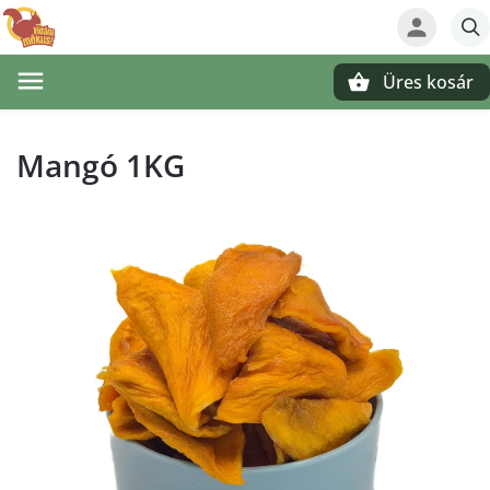
Üres kosár
Keresés
Mangó 1KG