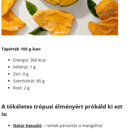
Tápérték 100 g-ban:
Energia: 360 kcal
Fehérje: 1 g
Zsír: 0 g
Szénhidrát: 85 g
Rost: 2 g
A tökéletes trópusi élményért próbáld ki ezt
is:
Natúr kesudió
– remek párosítás a mangóhoz