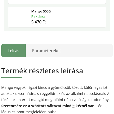
Mangó 500G
Raktáron
5 470 Ft
Leírás
Paramétereket
Termék részletes leírása
Mango vagyok – igazi kincs a gyümölcsök között, különleges ízt
adok az uzsonnádnak, reggelidnek és az alkalmi nassolásnak. A
tökéletesen érett mangót megtalálni néha valóságos tudomány.
Szerencsére ez a szárított változat mindig kéznél van
– édes,
lédús és pont megfelelően puha.