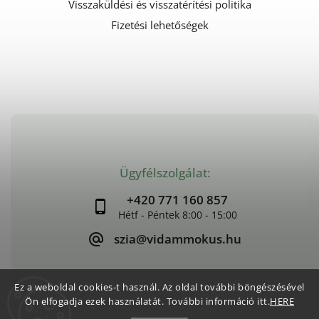
Visszaküldési és visszatérítési politika
Fizetési lehetőségek
Ügyfélszolgálat:
+420 771 160 857
szia@vidammokus.hu
Ez a weboldal cookies-t használ. Az oldal további böngészésével
Ön elfogadja ezek használatát. További információ itt.
HERE