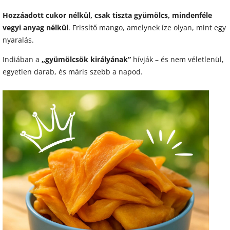
Hozzáadott cukor nélkül, csak tiszta gyümölcs, mindenféle
vegyi anyag nélkül
. Frissítő mango, amelynek íze olyan, mint egy
nyaralás.
Indiában a
„gyümölcsök királyának”
hívják – és nem véletlenül,
egyetlen darab, és máris szebb a napod.