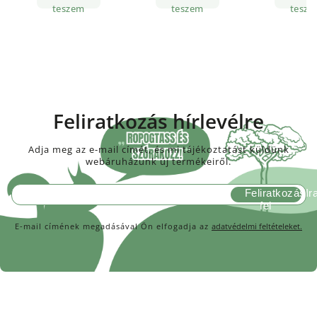
teszem
teszem
tesze
Feliratkozás hírlevélre
Adja meg az e-mail címét, és mi tájékoztatást küldünk
webáruházunk új termékeiről.
Feliratkozás
E-mail címének megadásával Ön elfogadja az
adatvédelmi feltételeket.