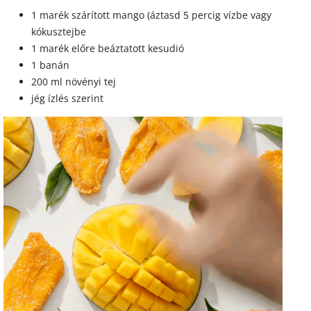
1 marék szárított mango (áztasd 5 percig vízbe vagy
kókusztejbe
1 marék előre beáztatott kesudió
1 banán
200 ml növényi tej
jég ízlés szerint