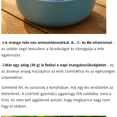
🥭
A mango tele van antioxidánsokkal, A-, C- és B6-vitaminnal
–
ez utóbbi segít leküzdeni a fáradtságot és támogatja a lelki
egyensúlyt.
🥭
Már egy adag (30 g) is fedezi a napi mangánszükségletet
– ez
az ásványi anyag hozzájárul az erős csontokhoz és az egészséges
szövetekhez.
Szeleteld fel, és varázsolj a konyhában. Adj egy kis lendületet az
ételeidnek. A szárított gyümölcs ugyanúgy illik salátába, mint a
friss, és nem kell aggódnod amiatt, hogy megbarnul vagy nem
fogy el időben.