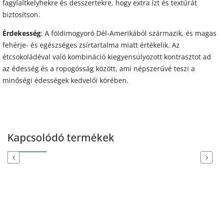
fagylaltkelyhekre és desszertekre, hogy extra ízt és textúrát
biztosítson.
Érdekesség
: A földimogyoró Dél-Amerikából származik, és magas
fehérje- és egészséges zsírtartalma miatt értékelik. Az
étcsokoládéval való kombináció kiegyensúlyozott kontrasztot ad
az édesség és a ropogósság között, ami népszerűvé teszi a
minőségi édességek kedvelői körében.
Kapcsolódó termékek
Previous
Next