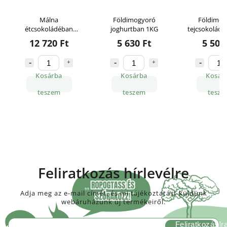
Földimogyoró
Földimogyoró
Föld
n
joghurtban 1KG
tejcsokoládéban 1KG
étcsoko
ott)
5 630 Ft
5 500 Ft
1 
Kosárba
Kosárba
K
teszem
teszem
t
Feliratkozás hírlevélre
Adja meg az e-mail címét, és mi tájékoztatást küldünk
webáruházunk új termékeiről.
Feliratkozás