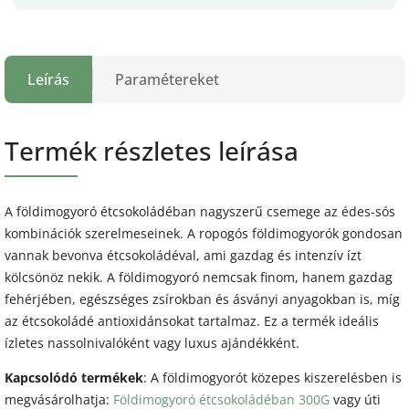
Leírás
Paramétereket
Termék részletes leírása
A földimogyoró étcsokoládéban nagyszerű csemege az édes-sós
kombinációk szerelmeseinek. A ropogós földimogyorók gondosan
vannak bevonva étcsokoládéval, ami gazdag és intenzív ízt
kölcsönöz nekik. A földimogyoró nemcsak finom, hanem gazdag
fehérjében, egészséges zsírokban és ásványi anyagokban is, míg
az étcsokoládé antioxidánsokat tartalmaz. Ez a termék ideális
ízletes nassolnivalóként vagy luxus ajándékként.
Kapcsolódó termékek
: A földimogyorót közepes kiszerelésben is
megvásárolhatja:
Földimogyoró étcsokoládéban 300G
vagy úti