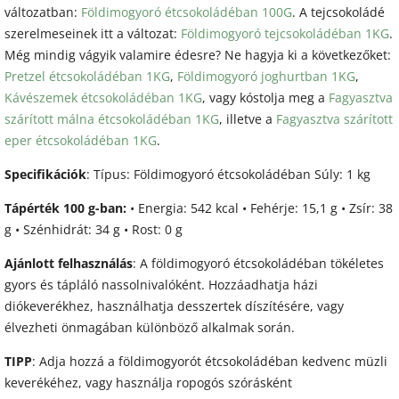
változatban:
Földimogyoró étcsokoládéban 100G
. A tejcsokoládé
szerelmeseinek itt a változat:
Földimogyoró tejcsokoládéban 1KG
.
Még mindig vágyik valamire édesre? Ne hagyja ki a következőket:
Pretzel étcsokoládéban 1KG
,
Földimogyoró joghurtban 1KG
,
Kávészemek étcsokoládéban 1KG
, vagy kóstolja meg a
Fagyasztva
szárított málna étcsokoládéban 1KG
, illetve a
Fagyasztva szárított
eper étcsokoládéban 1KG
.
Specifikációk
: Típus: Földimogyoró étcsokoládéban Súly: 1 kg
Tápérték 100 g-ban:
• Energia: 542 kcal • Fehérje: 15,1 g • Zsír: 38
g • Szénhidrát: 34 g • Rost: 0 g
Ajánlott felhasználás
: A földimogyoró étcsokoládéban tökéletes
gyors és tápláló nassolnivalóként. Hozzáadhatja házi
diókeverékhez, használhatja desszertek díszítésére, vagy
élvezheti önmagában különböző alkalmak során.
TIPP
: Adja hozzá a földimogyorót étcsokoládéban kedvenc müzli
keverékéhez, vagy használja ropogós szórásként