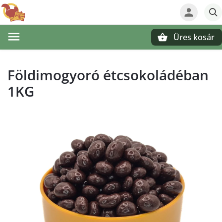
Üres kosár
Keresés
Földimogyoró étcsokoládéban
1KG