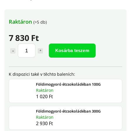
Raktáron
(>5 db)
7 830 Ft
Kosárba teszem
Földimogyoró étcsokoládéban 100G
Raktáron
1 020 Ft
Földimogyoró étcsokoládéban 300G
Raktáron
2 930 Ft