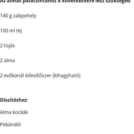
Az almás palacsintához a következőkre lesz szükséged
:
140 g zabpehely
100 ml tej
2 tojás
2 alma
2 evőkanál édesítőszer (kihagyható)
Díszítéshez
:
Alma kockák
Pekándió