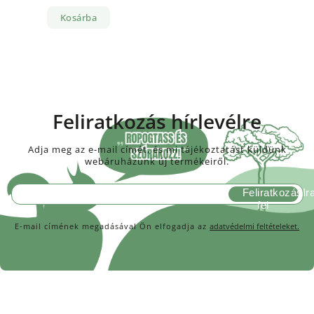
Kosárba
Feliratkozás hírlevélre
Adja meg az e-mail címét, és mi tájékoztatást küldünk
webáruházunk új termékeiről.
Feliratkozás
E-mail címének megadásával Ön elfogadja az
adatvédelmi feltételeket.