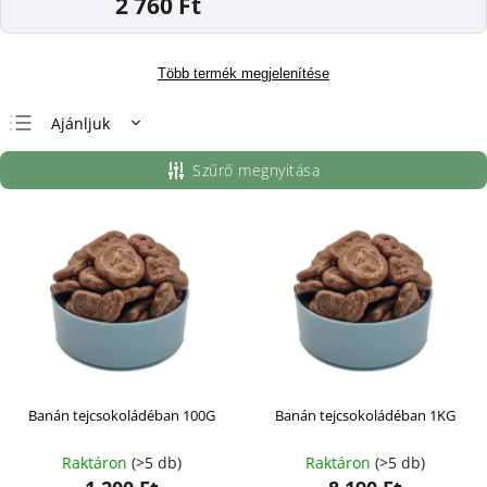
2 760 Ft
Több termék megjelenítése
Ajánljuk
Legolcsóbb elöl
Szűrő megnyitása
Legdrágább
Legnépszerűbb
termékek
ABC szerint
Banán tejcsokoládéban 100G
Banán tejcsokoládéban 1KG
Raktáron
(>5 db)
Raktáron
(>5 db)