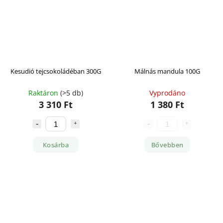
Kesudió tejcsokoládéban 300G
Málnás mandula 100G
Raktáron
(>5 db)
Vyprodáno
3 310 Ft
1 380 Ft
Kosárba
Bővebben