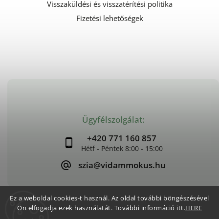
Visszaküldési és visszatérítési politika
Fizetési lehetőségek
Ügyfélszolgálat:
+420 771 160 857
szia@vidammokus.hu
Ez a weboldal cookies-t használ. Az oldal további böngészésével
Ön elfogadja ezek használatát. További információ itt.
HERE