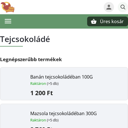
Üres kosár
Keresés
Tejcsokoládé
Legnépszerűbb termékek
Banán tejcsokoládéban 100G
Raktáron
(>5 db)
1 200 Ft
Mazsola tejcsokoládéban 300G
Raktáron
(>5 db)