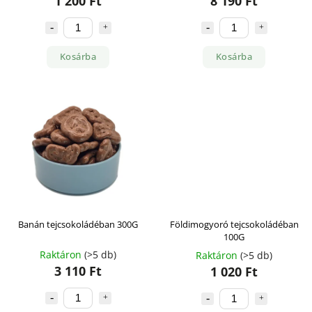
1 200 Ft
8 190 Ft
Kosárba
Kosárba
Banán tejcsokoládéban 300G
Földimogyoró tejcsokoládéban
100G
Raktáron
(>5 db)
Raktáron
(>5 db)
3 110 Ft
1 020 Ft