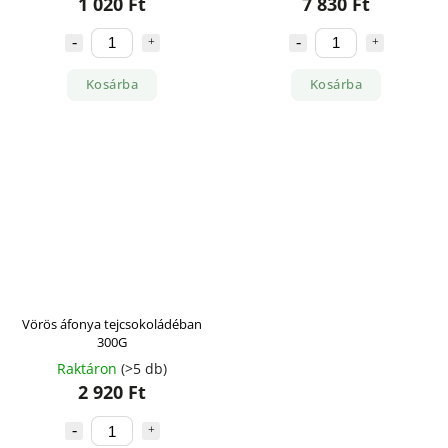
1 020 Ft
7 830 Ft
Kosárba
Kosárba
Vörös áfonya tejcsokoládéban
300G
Raktáron
(>5 db)
2 920 Ft