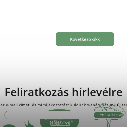
Következő cikk
Feliratkozás hírlevélre
az e-mail címét, és mi tájékoztatást küldünk webáruházunk új te
Feliratkozás