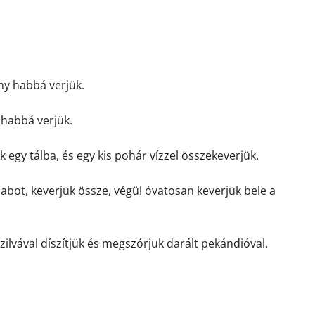
ény habbá verjük.
y habbá verjük.
uk egy tálba, és egy kis pohár vízzel összekeverjük.
habot, keverjük össze, végül óvatosan keverjük bele a
szilvával díszítjük és megszórjuk darált pekándióval.