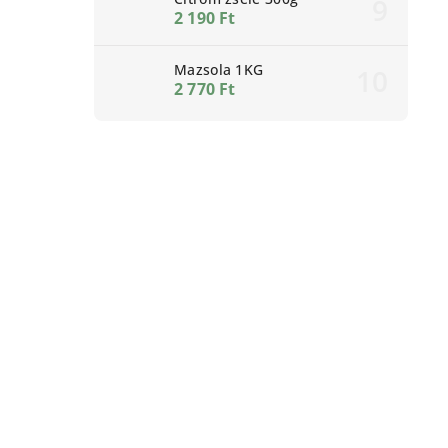
2 190 Ft
Mazsola 1KG
2 770 Ft