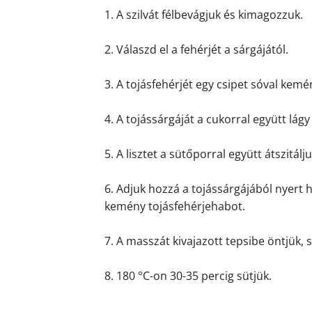
1. A szilvát félbevágjuk és kimagozzuk.
2. Válaszd el a fehérjét a sárgájától.
3. A tojásfehérjét egy csipet sóval kem
4. A tojássárgáját a cukorral együtt lág
5. A lisztet a sütőporral együtt átszitálj
6. Adjuk hozzá a tojássárgájából nyert 
kemény tojásfehérjehabot.
7. A masszát kivajazott tepsibe öntjük, 
8. 180 °C-on 30-35 percig sütjük.