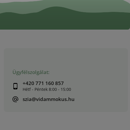
Ügyfélszolgálat:
+420 771 160 857
szia@vidammokus.hu