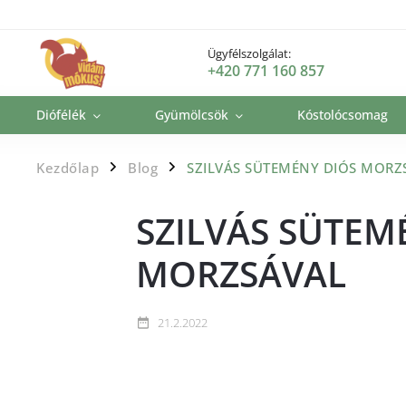
Ügyfélszolgálat:
+420 771 160 857
Diófélék
Gyümölcsök
Kóstolócsomag
Kezdőlap
Blog
SZILVÁS SÜTEMÉNY DIÓS MORZ
/
/
SZILVÁS SÜTEM
MORZSÁVAL
21.2.2022