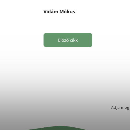
Vidám Mókus
Előző cikk
Adja meg 