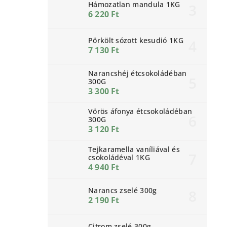
Hámozatlan mandula 1KG
6 220 Ft
Pörkölt sózott kesudió 1KG
7 130 Ft
Narancshéj étcsokoládéban
300G
3 300 Ft
Vörös áfonya étcsokoládéban
300G
3 120 Ft
Tejkaramella vaníliával és
csokoládéval 1KG
4 940 Ft
Narancs zselé 300g
2 190 Ft
Citrom zselé 300g