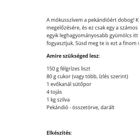
A mókusszívem a pekándióért dobog! Ki
megelőzésére, és ez csak egy a számos e
egyik leghagyományosabb gyümölcs itt
fogyasztjuk. Süsd meg te is ezt a finom
Amire szükséged lesz
:
150 g félgrízes liszt
80 g cukor (vagy több, ízlés szerint)
1 evőkanál sütőpor
4 tojás
1 kg szilva
Pekándió - összetörve, darált
Elkészítés
: