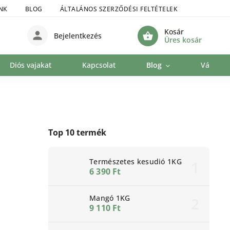
NK
BLOG
ÁLTALÁNOS SZERZŐDÉSI FELTÉTELEK
SZEMÉLYE
Kosár
Bejelentkezés
Üres kosár
Diós vajakat
Kapcsolat
Blog
Vállalat
Top 10 termék
Természetes kesudió 1KG
6 390 Ft
Mangó 1KG
9 110 Ft