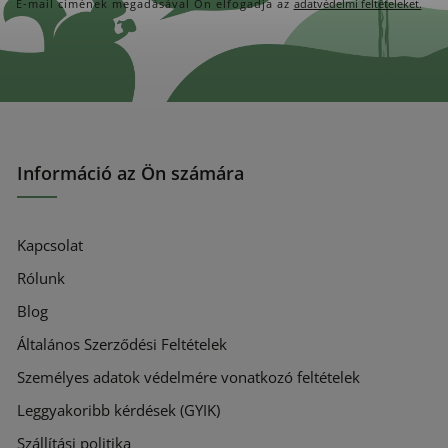
E-mail címének megadásával Ön elfogadja az
adatvédelmi feltételeket.
Információ az Ön számára
Kapcsolat
Rólunk
Blog
Általános Szerződési Feltételek
Személyes adatok védelmére vonatkozó feltételek
Leggyakoribb kérdések (GYIK)
Szállítási politika