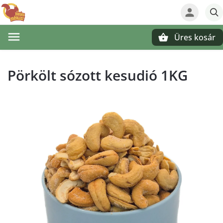
Üres kosár
Keresés
Pörkölt sózott kesudió 1KG