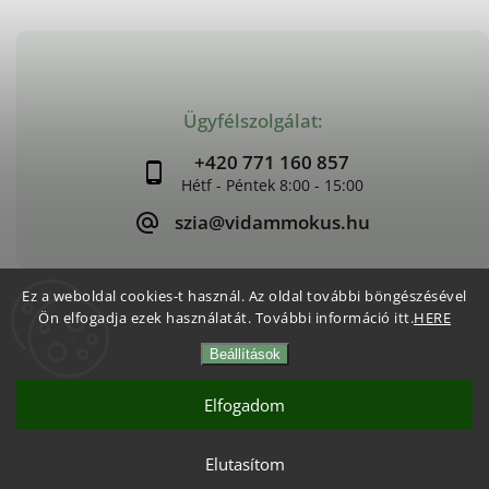
Ügyfélszolgálat:
+420 771 160 857
szia@vidammokus.hu
Ez a weboldal cookies-t használ. Az oldal további böngészésével
Ön elfogadja ezek használatát. További információ itt.
HERE
Copyright 2026
Vidám Mókus
. Minden jog fenntartva.
Beállítások
Süti beállítások szerkesztése
Vytvořil
Shoptet
| Design
Shoptak.cz
Elfogadom
Elutasítom