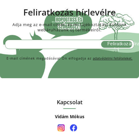
Feliratkozás hírlevélre
Adja meg az e-mail címét, és mi tájékoztatást küldünk
webáruházunk új termékeiről.
Feliratkozás
E-mail címének megadásával Ön elfogadja az
adatvédelmi feltételeket.
Kapcsolat
Vidám Mókus