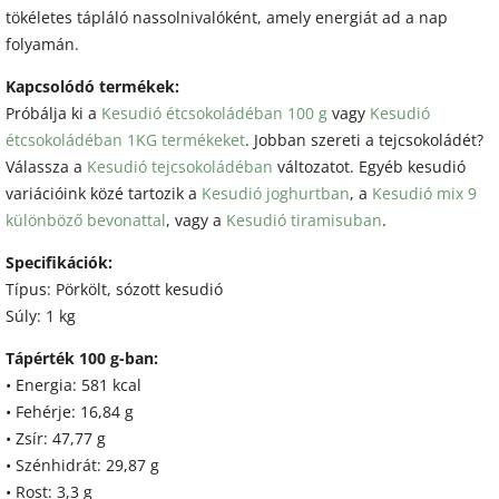
tökéletes tápláló nassolnivalóként, amely energiát ad a nap
folyamán.
Kapcsolódó termékek:
Próbálja ki a
Kesudió étcsokoládéban 100 g
vagy
Kesudió
étcsokoládéban 1KG termékeket
. Jobban szereti a tejcsokoládét?
Válassza a
Kesudió tejcsokoládéban
változatot. Egyéb kesudió
variációink közé tartozik a
Kesudió joghurtban
, a
Kesudió mix 9
különböző bevonattal
, vagy a
Kesudió tiramisuban
.
Specifikációk:
Típus: Pörkölt, sózott kesudió
Súly: 1 kg
Tápérték 100 g-ban:
• Energia: 581 kcal
• Fehérje: 16,84 g
• Zsír: 47,77 g
• Szénhidrát: 29,87 g
• Rost: 3,3 g