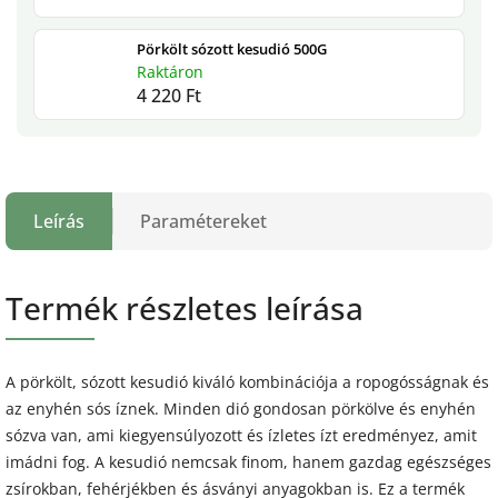
Pörkölt sózott kesudió 500G
Raktáron
4 220 Ft
Leírás
Paramétereket
Termék részletes leírása
A pörkölt, sózott kesudió kiváló kombinációja a ropogósságnak és
az enyhén sós íznek. Minden dió gondosan pörkölve és enyhén
sózva van, ami kiegyensúlyozott és ízletes ízt eredményez, amit
imádni fog. A kesudió nemcsak finom, hanem gazdag egészséges
zsírokban, fehérjékben és ásványi anyagokban is. Ez a termék