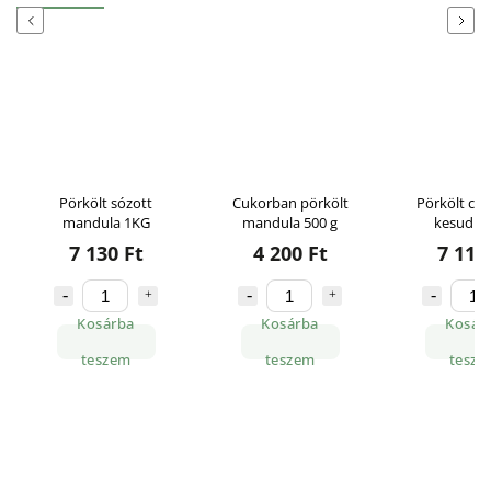
Previous
Next
Pörkölt sózott
Cukorban pörkölt
Pörkölt cuk
mandula 1KG
mandula 500 g
kesudió
7 130 Ft
4 200 Ft
7 110
Kosárba
Kosárba
Kosár
teszem
teszem
tesze