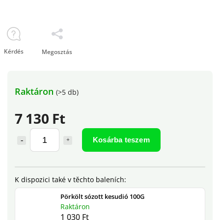
Kérdés
Megosztás
Raktáron
(>5 db)
7 130 Ft
Kosárba teszem
Pörkölt sózott kesudió 100G
Raktáron
1 030 Ft