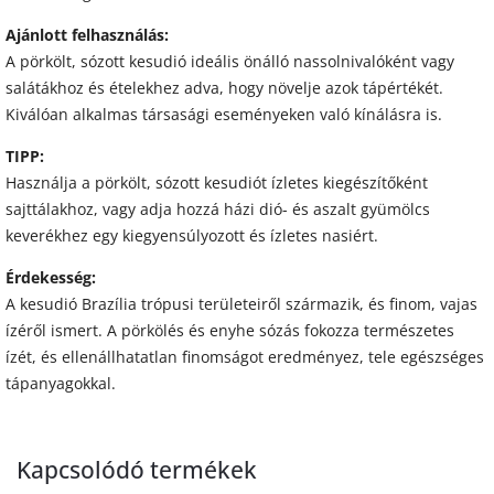
Ajánlott felhasználás:
A pörkölt, sózott kesudió ideális önálló nassolnivalóként vagy
salátákhoz és ételekhez adva, hogy növelje azok tápértékét.
Kiválóan alkalmas társasági eseményeken való kínálásra is.
TIPP:
Használja a pörkölt, sózott kesudiót ízletes kiegészítőként
sajttálakhoz, vagy adja hozzá házi dió- és aszalt gyümölcs
keverékhez egy kiegyensúlyozott és ízletes nasiért.
Érdekesség:
A kesudió Brazília trópusi területeiről származik, és finom, vajas
ízéről ismert. A pörkölés és enyhe sózás fokozza természetes
ízét, és ellenállhatatlan finomságot eredményez, tele egészséges
tápanyagokkal.
Kapcsolódó termékek