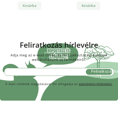
Kosárba
Kosárba
Feliratkozás hírlevélre
Adja meg az e-mail címét, és mi tájékoztatást küldünk
webáruházunk új termékeiről.
Feliratkozás
E-mail címének megadásával Ön elfogadja az
adatvédelmi feltételeket.