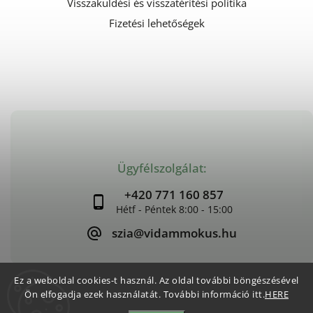
Visszaküldési és visszatérítési politika
Fizetési lehetőségek
Ügyfélszolgálat:
+420 771 160 857
szia@vidammokus.hu
Ez a weboldal cookies-t használ. Az oldal további böngészésével
Ön elfogadja ezek használatát. További információ itt.
HERE