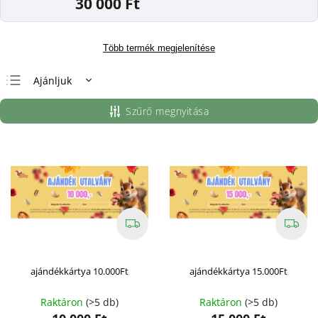
30 000 Ft
Több termék megjelenítése
Ajánljuk
Legolcsóbb elöl
Szűrő megnyitása
Legdrágább
Legnépszerűbb
termékek
ABC szerint
ajándékkártya 10.000Ft
ajándékkártya 15.000Ft
Raktáron
(>5 db)
Raktáron
(>5 db)