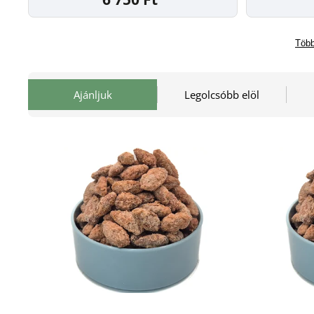
Több
Ajánljuk
Legolcsóbb elöl