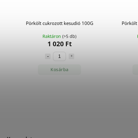
Pörkölt cukrozott kesudió 100G
Pörkölt
Raktáron
(>5 db)
1 020 Ft
Kosárba