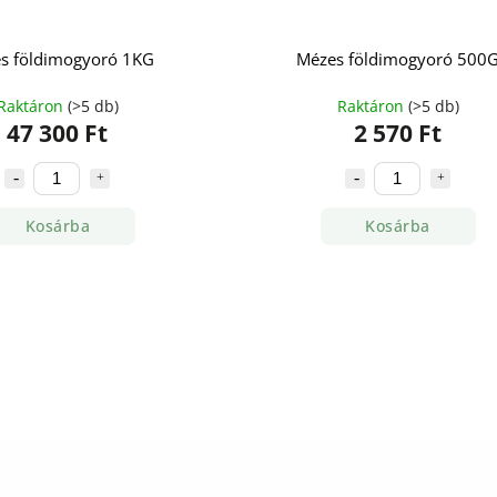
s földimogyoró 1KG
Mézes földimogyoró 500
Raktáron
(>5 db)
Raktáron
(>5 db)
47 300 Ft
2 570 Ft
Kosárba
Kosárba