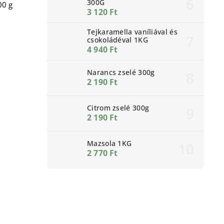
300G
00 g
3 120 Ft
Tejkaramella vaníliával és
csokoládéval 1KG
4 940 Ft
Narancs zselé 300g
2 190 Ft
Citrom zselé 300g
2 190 Ft
Mazsola 1KG
2 770 Ft