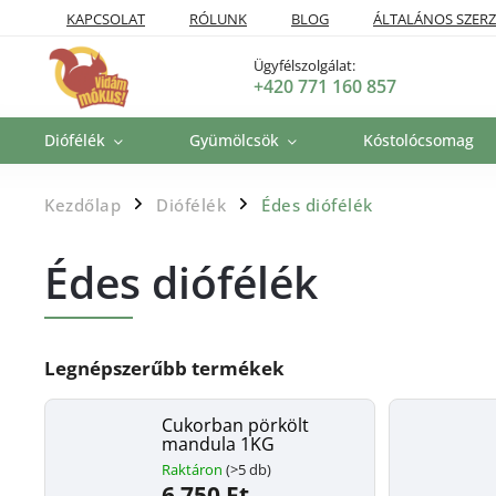
KAPCSOLAT
RÓLUNK
BLOG
ÁLTALÁNOS SZERZ
SZÁLLÍTÁSI POLITIKA
VISSZAKÜLDÉSI ÉS VISSZATÉRÍTÉSI P
Ügyfélszolgálat:
+420 771 160 857
Diófélék
Gyümölcsök
Kóstolócsomag
Kezdőlap
Diófélék
Édes diófélék
/
/
Édes diófélék
Legnépszerűbb termékek
Cukorban pörkölt
mandula 1KG
Raktáron
(>5 db)
6 750 Ft