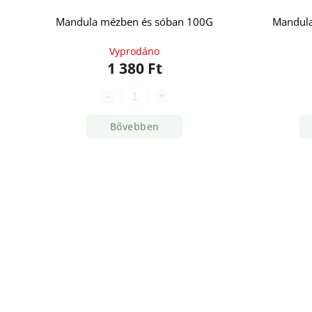
Mandula mézben és sóban 100G
Mandula
Vyprodáno
1 380 Ft
Bővebben