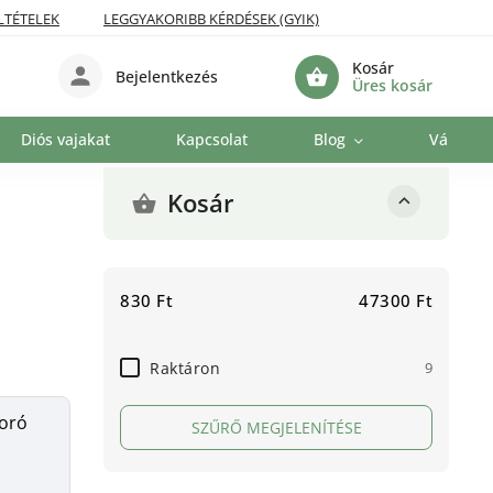
LTÉTELEK
LEGGYAKORIBB KÉRDÉSEK (GYIK)
Kosár
Bejelentkezés
Üres kosár
Diós vajakat
Kapcsolat
Blog
Vállalat
Kosár
830
Ft
47300
Ft
Raktáron
9
oró
SZŰRŐ MEGJELENÍTÉSE