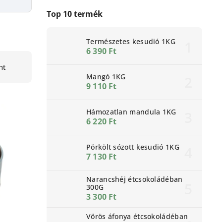
Top 10 termék
Természetes kesudió 1KG
6 390 Ft
nt
Mangó 1KG
9 110 Ft
Hámozatlan mandula 1KG
6 220 Ft
Pörkölt sózott kesudió 1KG
7 130 Ft
Narancshéj étcsokoládéban
300G
3 300 Ft
Vörös áfonya étcsokoládéban