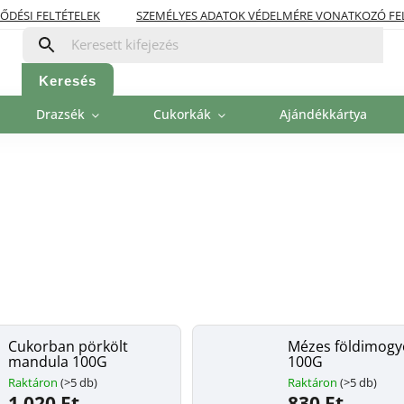
ŐDÉSI FELTÉTELEK
SZEMÉLYES ADATOK VÉDELMÉRE VONATKOZÓ FE
OLITIKA
FIZETÉSI LEHETŐSÉGEK
Keresés
Drazsék
Cukorkák
Ajándékkártya
Cukorban pörkölt
Mézes földimogy
mandula 100G
100G
Raktáron
(>5 db)
Raktáron
(>5 db)
1 020 Ft
830 Ft