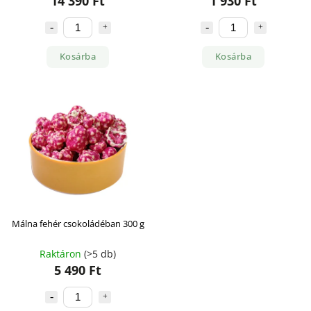
14 390 Ft
1 930 Ft
Kosárba
Kosárba
Málna fehér csokoládéban 300 g
Raktáron
(>5 db)
5 490 Ft