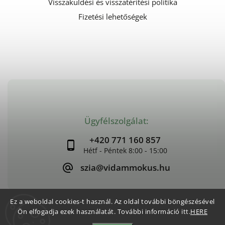
Visszaküldési és visszatérítési politika
Fizetési lehetőségek
Ügyfélszolgálat:
+420 771 160 857
szia@vidammokus.hu
Ez a weboldal cookies-t használ. Az oldal további böngészésével
Ön elfogadja ezek használatát. További információ itt.
HERE