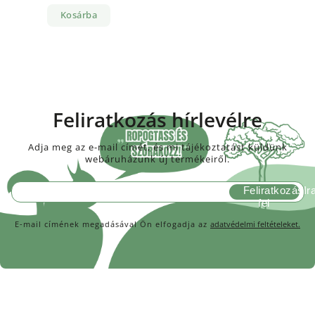
Kosárba
Feliratkozás hírlevélre
Adja meg az e-mail címét, és mi tájékoztatást küldünk
webáruházunk új termékeiről.
Feliratkozás
E-mail címének megadásával Ön elfogadja az
adatvédelmi feltételeket.