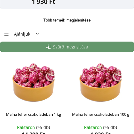
1 930 Ft
Több termék megjelenítése
Ajánljuk
Legolcsóbb elöl
Szűrő megnyitása
Legdrágább
Legnépszerűbb
termékek
ABC szerint
Málna fehér csokoládéban 1 kg
Málna fehér csokoládéban 100 g
Raktáron
(>5 db)
Raktáron
(>5 db)