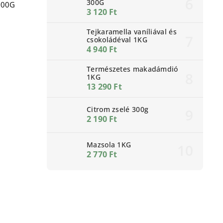
300G
300G
3 120 Ft
Tejkaramella vaníliával és
csokoládéval 1KG
4 940 Ft
Természetes makadámdió
1KG
13 290 Ft
Citrom zselé 300g
2 190 Ft
Mazsola 1KG
2 770 Ft