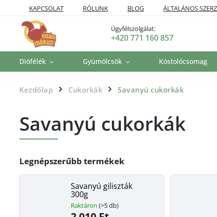
KAPCSOLAT
RÓLUNK
BLOG
ÁLTALÁNOS SZERZ
SZÁLLÍTÁSI POLITIKA
VISSZAKÜLDÉSI ÉS VISSZATÉRÍTÉSI P
Ügyfélszolgálat:
+420 771 160 857
Diófélék
Gyümölcsök
Kóstolócsomag
Kezdőlap
Cukorkák
Savanyú cukorkák
/
/
Savanyú cukorkák
Legnépszerűbb termékek
Savanyú giliszták
300g
Raktáron
(>5 db)
2 010 Ft