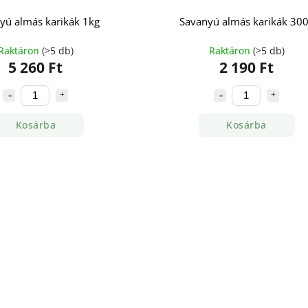
yú almás karikák 1kg
Savanyú almás karikák 30
Raktáron
(>5 db)
Raktáron
(>5 db)
5 260 Ft
2 190 Ft
Kosárba
Kosárba