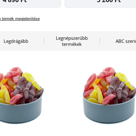
 termék megjelenítése
Legnépszerűbb
Legdrágább
ABC szeri
termékek