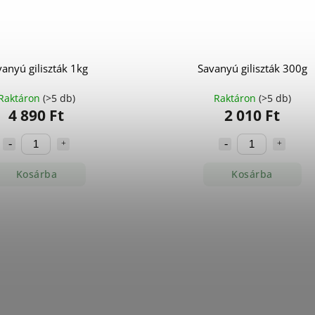
anyú giliszták 1kg
Savanyú giliszták 300g
Raktáron
(>5 db)
Raktáron
(>5 db)
4 890 Ft
2 010 Ft
Kosárba
Kosárba