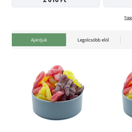
Több
Ajánljuk
Legolcsóbb elöl