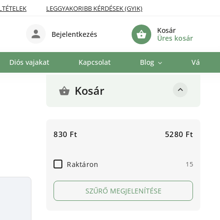
LTÉTELEK
LEGGYAKORIBB KÉRDÉSEK (GYIK)
Kosár
Bejelentkezés
Üres kosár
Diós vajakat
Kapcsolat
Blog
Vállalat
Kosár
830
Ft
5280
Ft
Raktáron
15
SZŰRŐ MEGJELENÍTÉSE