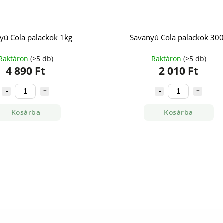
yú Cola palackok 1kg
Savanyú Cola palackok 30
Raktáron
(>5 db)
Raktáron
(>5 db)
4 890 Ft
2 010 Ft
Kosárba
Kosárba