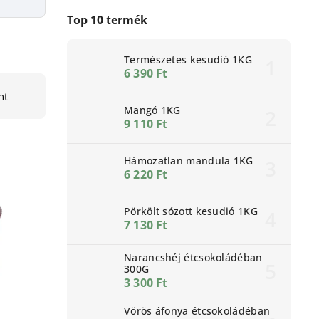
Top 10 termék
Természetes kesudió 1KG
6 390 Ft
nt
Mangó 1KG
9 110 Ft
Hámozatlan mandula 1KG
6 220 Ft
Pörkölt sózott kesudió 1KG
7 130 Ft
Narancshéj étcsokoládéban
300G
3 300 Ft
Vörös áfonya étcsokoládéban