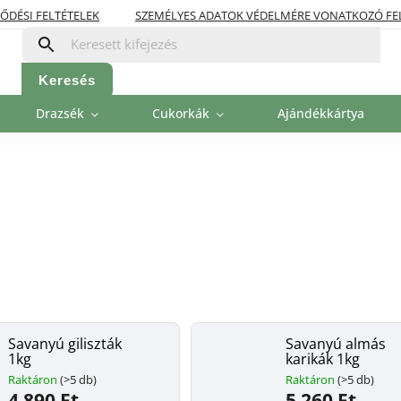
ŐDÉSI FELTÉTELEK
SZEMÉLYES ADATOK VÉDELMÉRE VONATKOZÓ FE
OLITIKA
FIZETÉSI LEHETŐSÉGEK
Keresés
Drazsék
Cukorkák
Ajándékkártya
Savanyú giliszták
Savanyú almás
1kg
karikák 1kg
Raktáron
(>5 db)
Raktáron
(>5 db)
4 890 Ft
5 260 Ft