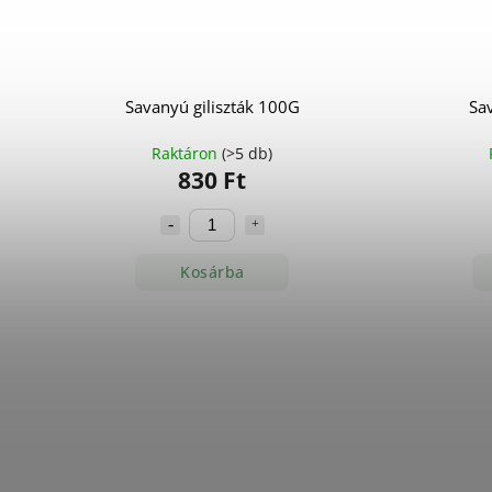
Savanyú giliszták 100G
Sav
Raktáron
(>5 db)
830 Ft
Kosárba