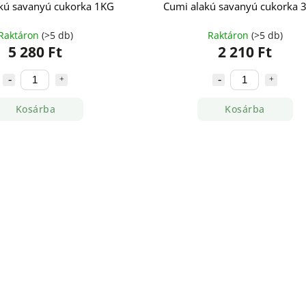
kú savanyú cukorka 1KG
Cumi alakú savanyú cukorka 
Raktáron
(>5 db)
Raktáron
(>5 db)
5 280 Ft
2 210 Ft
Kosárba
Kosárba