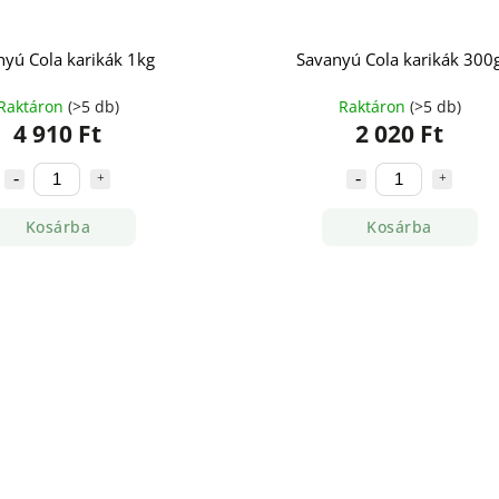
nyú Cola karikák 1kg
Savanyú Cola karikák 300
Raktáron
(>5 db)
Raktáron
(>5 db)
4 910 Ft
2 020 Ft
Kosárba
Kosárba