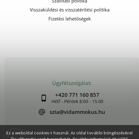
Szállítási politika
Visszaküldési és visszatérítési politika
Fizetési lehetőségek
Ügyfélszolgálat:
+420 771 160 857
szia@vidammokus.hu
Ez a weboldal cookies-t használ. Az oldal további böngészésével