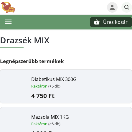
Üres kosár
Keresés
Drazsék MIX
Legnépszerűbb termékek
Diabetikus MIX 300G
Raktáron
(>5 db)
4 750 Ft
Mazsola MIX 1KG
Raktáron
(>5 db)