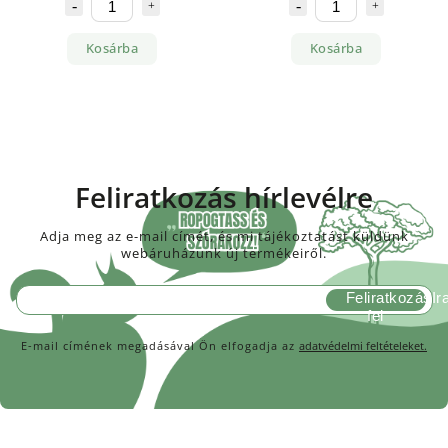
Kosárba
Kosárba
Feliratkozás hírlevélre
Adja meg az e-mail címét, és mi tájékoztatást küldünk
webáruházunk új termékeiről.
Feliratkozás
E-mail címének megadásával Ön elfogadja az
adatvédelmi feltételeket.