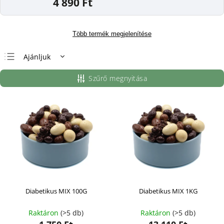
4 890 Ft
Több termék megjelenítése
Ajánljuk
Legolcsóbb elöl
Szűrő megnyitása
Legdrágább
Legnépszerűbb
termékek
ABC szerint
Diabetikus MIX 100G
Diabetikus MIX 1KG
Raktáron
(>5 db)
Raktáron
(>5 db)