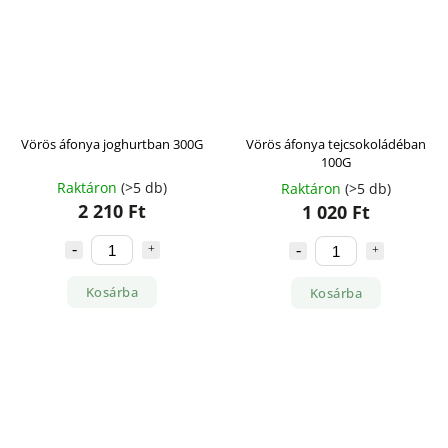
Vörös áfonya joghurtban 300G
Vörös áfonya tejcsokoládéban
100G
Raktáron
(>5 db)
Raktáron
(>5 db)
2 210 Ft
1 020 Ft
Kosárba
Kosárba