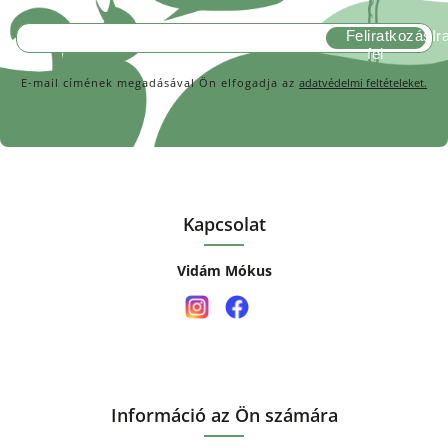
Feliratkozás
E-mail címének megadásával Ön elfogadja az
adatvédelmi feltételeket.
Kapcsolat
Vidám Mókus
Információ az Ön számára