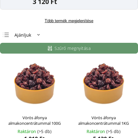
3 120 Ft
Több termék megjelenítése
Ajánljuk
Legolcsóbb elöl
Szűrő megnyitása
Legdrágább
Legnépszerűbb
termékek
ABC szerint
Vörös áfonya
Vörös áfonya
almakoncentrátummal 100G
almakoncentrátummal 1KG
Raktáron
(>5 db)
Raktáron
(>5 db)