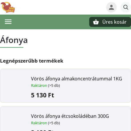
Üres kosár
Keresés
Áfonya
Legnépszerűbb termékek
Vörös áfonya almakoncentrátummal 1KG
Raktáron
(>5 db)
5 130 Ft
Vörös áfonya étcsokoládéban 300G
Raktáron
(>5 db)