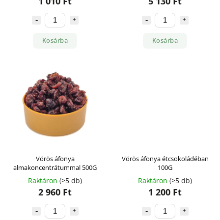
1 010 Ft
5 130 Ft
Kosárba
Kosárba
Vörös áfonya
Vörös áfonya étcsokoládéban
almakoncentrátummal 500G
100G
Raktáron
(>5 db)
Raktáron
(>5 db)
2 960 Ft
1 200 Ft