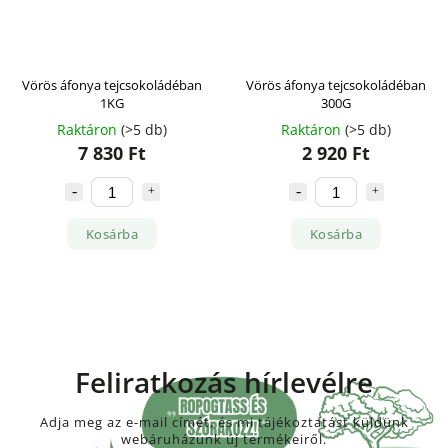
Vörös áfonya tejcsokoládéban
Vörös áfonya tejcsokoládéban
1KG
300G
Raktáron
(>5 db)
Raktáron
(>5 db)
7 830 Ft
2 920 Ft
Kosárba
Kosárba
Feliratkozás hírlevélre
Adja meg az e-mail címét, és mi tájékoztatást küldünk
webáruházunk új termékeiről.