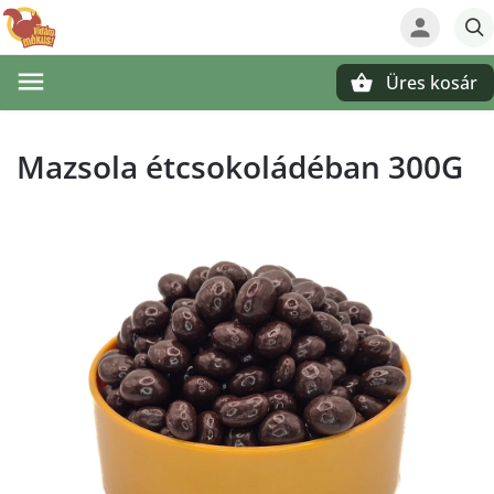
Üres kosár
Keresés
Mazsola étcsokoládéban 300G