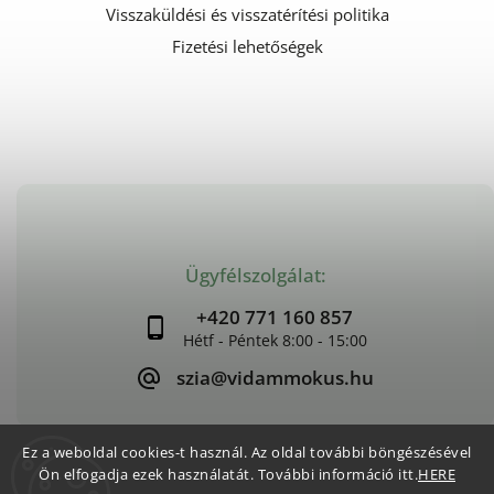
Visszaküldési és visszatérítési politika
Fizetési lehetőségek
Ügyfélszolgálat:
+420 771 160 857
szia@vidammokus.hu
Ez a weboldal cookies-t használ. Az oldal további böngészésével
Ön elfogadja ezek használatát. További információ itt.
HERE