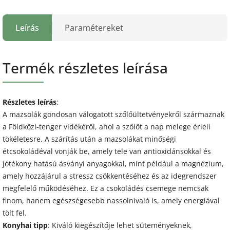
Leírás
Paramétereket
Termék részletes leírása
Részletes leírás
:
A mazsolák gondosan válogatott szőlőültetvényekről származnak
a Földközi-tenger vidékéről, ahol a szőlőt a nap melege érleli
tökéletesre. A szárítás után a mazsolákat minőségi
étcsokoládéval vonják be, amely tele van antioxidánsokkal és
jótékony hatású ásványi anyagokkal, mint például a magnézium,
amely hozzájárul a stressz csökkentéséhez és az idegrendszer
megfelelő működéséhez. Ez a csokoládés csemege nemcsak
finom, hanem egészségesebb nassolnivaló is, amely energiával
tölt fel.
Konyhai tipp
: Kiváló kiegészítője lehet süteményeknek,