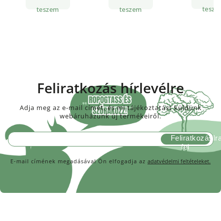
tesze
teszem
teszem
Feliratkozás hírlevélre
Adja meg az e-mail címét, és mi tájékoztatást küldünk
webáruházunk új termékeiről.
Feliratkozás
E-mail címének megadásával Ön elfogadja az
adatvédelmi feltételeket.