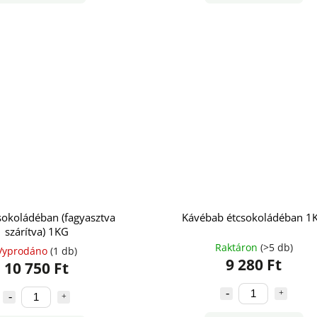
sokoládéban (fagyasztva
Kávébab étcsokoládéban 1
szárítva) 1KG
Raktáron
(>5 db)
Vyprodáno
(1 db)
9 280 Ft
10 750 Ft