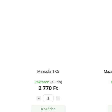
Mazsola 1KG
Mazs
Raktáron
(>5 db)
2 770 Ft
Kosárba