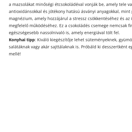
a mazsolákat minőségi étcsokoládéval vonják be, amely tele v
antioxidánsokkal és jótékony hatású ásványi anyagokkal, mint 
magnézium, amely hozzájárul a stressz csökkentéséhez és az
megfelelő működéséhez. Ez a csokoládés csemege nemcsak f
egészségesebb nassolnivaló is, amely energiával tölt fel.
Konyhai tipp
: Kiváló kiegészítője lehet süteményeknek, gyümö
salátáknak vagy akár sajttálaknak is. Próbáld ki desszertként 
mellé!