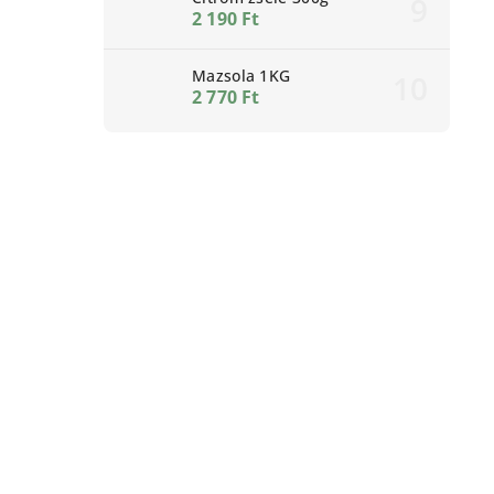
2 190 Ft
Mazsola 1KG
2 770 Ft