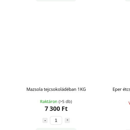
Mazsola tejcsokoládéban 1KG
Eper étc
Raktáron
(>5 db)
7 300 Ft