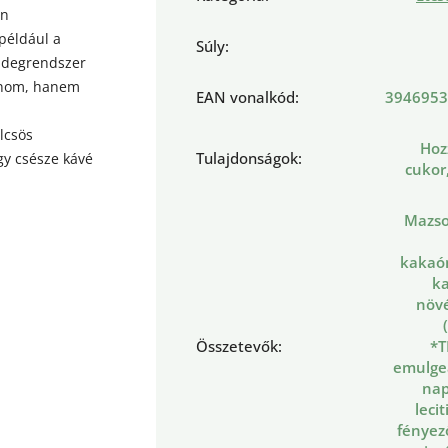
an
például a
Súly
:
 idegrendszer
inom, hanem
EAN vonalkód
:
3946953
lcsös
Hoz
Tulajdonságok
:
egy csésze kávé
cukor
Mazso
kakaó
ka
növé
Összetevők
:
*T
emulgeá
nap
leci
fényez