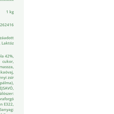
1 kg
262416
záadott
, Laktóz
la 42%,
cukor,
massza,
kaóvaj,
nyi zsír
(pálma),
EJSAVÓ,
lószer:
raforgó
tin E322,
őanyag: