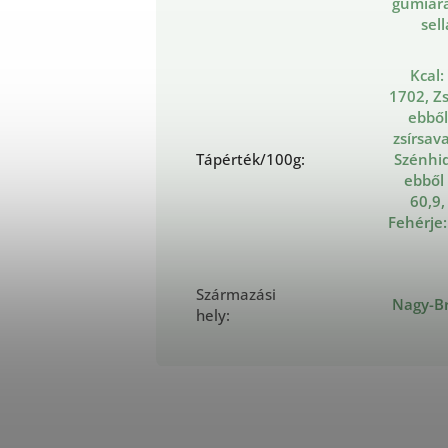
gumiar
sel
Kcal:
1702, Zs
ebből
zsírsava
Tápérték/100g
:
Szénhid
ebből
60,9,
Fehérje:
Származási
Nagy-Br
hely
: