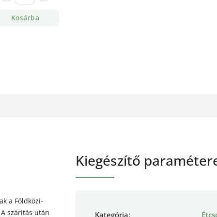
Kosárba
Kiegészítő paraméter
k a Földközi-
 A szárítás után
Kategória
:
Étcs