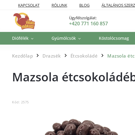
KAPCSOLAT
RÓLUNK
BLOG
ÁLTALÁNOS SZERZ
SZÁLLÍTÁSI POLITIKA
VISSZAKÜLDÉSI ÉS VISSZATÉRÍTÉSI P
Ügyfélszolgálat:
+420 771 160 857
Diófélék
Gyümölcsök
Kóstolócsomag
Kezdőlap
Drazsék
Étcsokoládé
Mazsola ét
/
/
/
Mazsola étcsokoládé
Kód:
2575