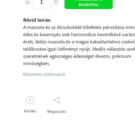
kosárhoz
Rövid leírás
:
A mazsola és az étcsokoládé tökéletes párosítása mind
édes és kesernyés ízek harmonikus keverékévé varázs
érett, lédús mazsola és a magas kakaótartalmú csoko
találkozása igazi ízélményt nyújt. Ideális választás azo
szeretnének egészséges édességet élvezni, prémium
minőségben.
Részletes információ
Kérdés
Megosztás