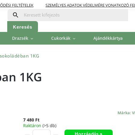
ŐDÉSI FELTÉTELEK
SZEMÉLYES ADATOK VÉDELMÉRE VONATKOZÓ FE
OLITIKA
FIZETÉSI LEHETŐSÉGEK
Keresés
Drazsék
Cukorkák
Ajándékkártya
csokoládéban 1KG
ban 1KG
Márka:
V
7 480 Ft
Raktáron
(>5 db)
Hozzáadás a