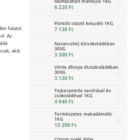
Hámozatlan mandula 1KG
6 220 Ft
Pörkölt sózott kesudió 1KG
en falatot
7 130 Ft
ol. Az
ládé
Narancshéj étcsokoládéban
300G
knak, akik
3 300 Ft
Vörös áfonya étcsokoládéban
300G
3 120 Ft
Tejkaramella vaníliával és
csokoládéval 1KG
4 940 Ft
Természetes makadámdió
1KG
13 290 Ft
Citrom zselé 300g