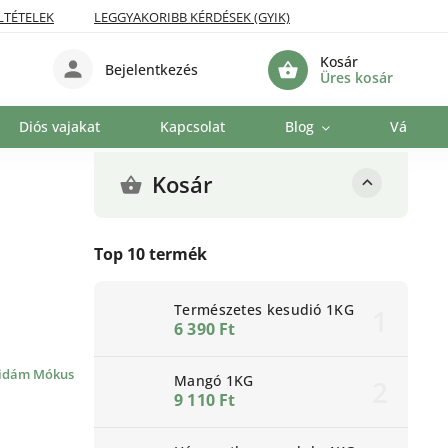
LTÉTELEK
LEGGYAKORIBB KÉRDÉSEK (GYIK)
Kosár
Bejelentkezés
Üres kosár
Diós vajakat
Kapcsolat
Blog
Vállalat
Kosár
Top 10 termék
Természetes kesudió 1KG
6 390 Ft
idám Mókus
Mangó 1KG
9 110 Ft