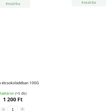
Kosárba
Kosárba
a étcsokoládéban 100G
Raktáron
(>5 db)
1 200 Ft