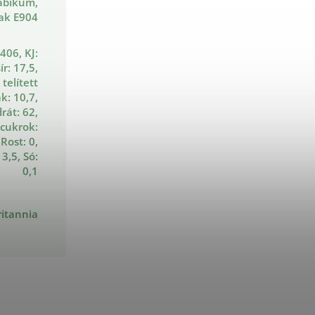
ábikum,
lak E904
 406, KJ:
ír: 17,5,
 telített
k: 10,7,
rát: 62,
 cukrok:
 Rost: 0,
 3,5, Só:
0,1
itannia