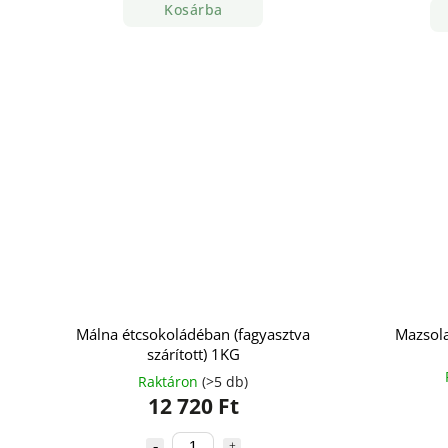
Kosárba
Málna étcsokoládéban (fagyasztva
Mazsol
szárított) 1KG
Raktáron
(>5 db)
12 720 Ft