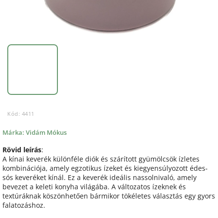
Kód:
4411
Márka:
Vidám Mókus
Rövid leírás
:
A kínai keverék különféle diók és szárított gyümölcsök ízletes
kombinációja, amely egzotikus ízeket és kiegyensúlyozott édes-
sós keveréket kínál. Ez a keverék ideális nassolnivaló, amely
bevezet a keleti konyha világába. A változatos ízeknek és
textúráknak köszönhetően bármikor tökéletes választás egy gyors
falatozáshoz.