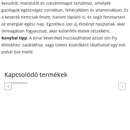
kesudiót, mandulát és szezámmagot tartalmaz, amelyek
gazdagok egészséges zsírokban, fehérjékben és vitaminokban. Ez
a keverék nemcsak finom, hanem tápláló is, és segít fenntartani
az energiát egész nap. Egzotikus ízei új élményt nyújtanak, akár
önmagában fogyasztod, akár különféle ételek részeként.
Konyhai tipp
: A kínai keveréket hozzáadhatod ázsiai stir-fry
ételekhez, salátákhoz, vagy ízletes kísérőként tálalhatod egy esti
pohár bor mellé.
Kapcsolódó termékek
Previous
Next