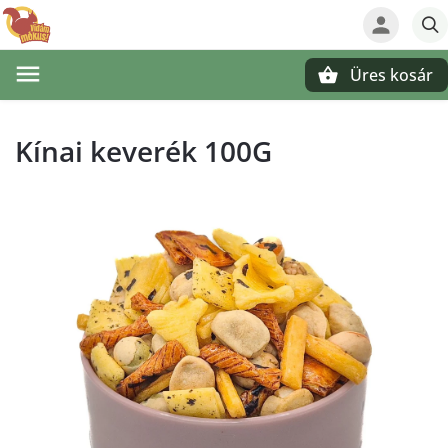
Üres kosár
Keresés
Kínai keverék 100G