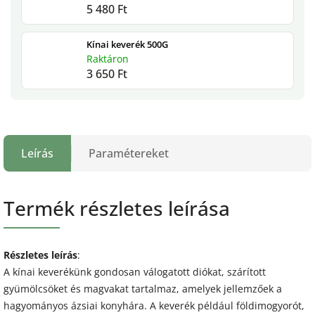
5 480 Ft
Kínai keverék 500G
Raktáron
3 650 Ft
Leírás
Paramétereket
Termék részletes leírása
Részletes leírás
:
A kínai keverékünk gondosan válogatott diókat, szárított
gyümölcsöket és magvakat tartalmaz, amelyek jellemzőek a
hagyományos ázsiai konyhára. A keverék például földimogyorót,