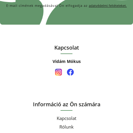
E-mail címének megadásával Ön elfogadja az
adatvédelmi feltételeket.
Kapcsolat
Vidám Mókus
Információ az Ön számára
Kapcsolat
Rólunk