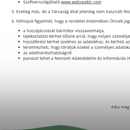
Szoftverszolgáltató
www.webspektr.com
5. Esetleg más, de a Társaság által jelenleg nem használt fel
6. Felhívjuk figyelmét, hogy a rendelet értelmében Önnek jog
a hozzájárulását bármikor visszavonhatja,
tájékoztatást kérhet tőlünk arról, hogy milyen személy
hozzáférést kérhet ezekhez az adatokhoz, és kérheti azo
kérelmezheti, hogy töröljük ezeket a személyes adatoka
az adathordozhatóságról
panaszt tehet a Nemzeti Adatvédelmi és Információs Hi
Adja meg 