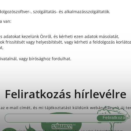
dolgozószoftver-, szolgáltatás- és alkalmazásszolgáltatók.
a van:
es adatokat kezelünk Önről, és kérheti ezen adatok másolatát,
k frissítését vagy helyesbítését, vagy kérheti a feldolgozás korláto
t,
vatalnál, vagy bírósághoz fordulhat.
Feliratkozás hírlevélre
az e-mail címét, és mi tájékoztatást küldünk webáruházunk új te
Feliratkozás