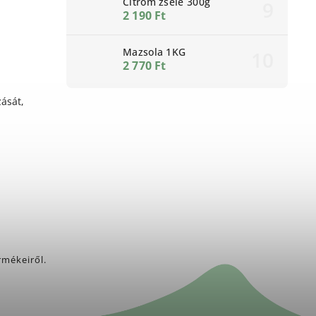
Citrom zselé 300g
2 190 Ft
Mazsola 1KG
2 770 Ft
zását,
rmékeiről.