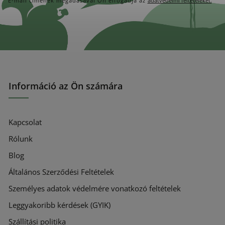
E-mail címének megadásával Ön elfogadja az
adatvédelmi feltételeket.
Információ az Ön számára
Kapcsolat
Rólunk
Blog
Általános Szerződési Feltételek
Személyes adatok védelmére vonatkozó feltételek
Leggyakoribb kérdések (GYIK)
Szállítási politika