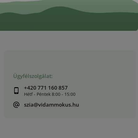
Ügyfélszolgálat:
+420 771 160 857
szia@vidammokus.hu