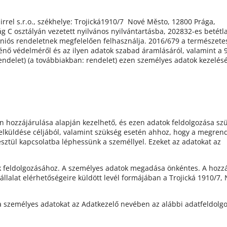
rrel s.r.o., székhelye: Trojická1910/7 Nové Město, 12800 Prága,
 C osztályán vezetett nyilvános nyilvántartásba, 202832-es betétla
Uniós rendeletnek megfelelően felhasználja. 2016/679 a természete
énő védelméről és az ilyen adatok szabad áramlásáról, valamint a 
rendelet) (a továbbiakban: rendelet) ezen személyes adatok kezelésé
Ön hozzájárulása alapján kezelhető, és ezen adatok feldolgozása sz
elküldése céljából, valamint szükség esetén ahhoz, hogy a megren
sztül kapcsolatba léphessünk a személlyel. Ezeket az adatokat az
tok feldolgozásához. A személyes adatok megadása önkéntes. A hozz
llalat elérhetőségeire küldött levél formájában a Trojická 1910/7,
 a személyes adatokat az Adatkezelő nevében az alábbi adatfeldolgo