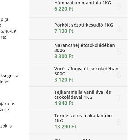
Hámozatlan mandula 1KG
6 220 Ft
p (a
Pörkölt sózott kesudió 1KG
s
7 130 Ft
95/46/EK
re:
Narancshéj étcsokoládéban
300G
3 300 Ft
Vörös áfonya étcsokoládéban
300G
ükséges a
3 120 Ft
delés
Tejkaramella vaníliával és
csokoládéval 1KG
4 940 Ft
ájárulás
 Nové
Természetes makadámdió
1KG
zók is
13 290 Ft