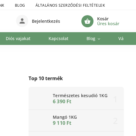
NK
BLOG
ÁLTALÁNOS SZERZŐDÉSI FELTÉTELEK
SZEMÉLYE
Kosár
Bejelentkezés
Üres kosár
Diós vajakat
Kapcsolat
Blog
Vállalat
Top 10 termék
Természetes kesudió 1KG
6 390 Ft
Mangó 1KG
9 110 Ft