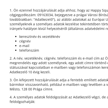
1. Ön ezennel hozzájárulását adja ahhoz, hogy az Happy Squi
cégjegyzékszám: 09163034, bejegyezve a prágai Városi Bíróság
továbbiakban: "Adatkezelő"), az alábbi adatokat az Európai 
személyeknek a személyes adatok kezelése tekintetében tört
irányelv hatályon kívül helyezéséről (általános adatvédelmi 
keresztnév és vezetéknév
cégnév
e-mail
telefonszám
2. A név, vezetéknév, cégnév, telefonszám és e-mail cím az 
megrendelés egy adott személynek, egy adott címre történő 
státuszával kapcsolatban e-mailben vagy telefonszámon kere
Adatkezelő 10 évig kezeli.
3. Ön kifejezett hozzájárulását adja a fentebb említett ada
bármikor visszavonható, például e-mailben vagy levélben a vá
Město, 128 00 Prága címre.
4. A személyes adatok feldolgozását az Adatkezelő végzi, de
feldolgozhatják: