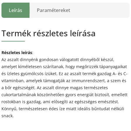
Leírás
Paramétereket
Termék részletes leírása
Részletes leírás
:
Az aszalt dinnyénk gondosan válogatott dinnyéből készül,
amelyet kíméletesen szárítanak, hogy megőrizzék tápanyagaikat
és ízletes gyümölcsös ízüket. Ez az aszalt termék gazdag A- és C-
vitaminban, amelyek támogatják az immunrendszert, a szem és
a bőr egészségét. Az aszalt dinnye magas természetes
cukortartalmának köszönhetően gyors energiát biztosít, emellett
rostokban is gazdag, ami elősegíti az egészséges emésztést.
Könnyű, természetesen édes íze miatt ideális bűntudat nélküli
snack.