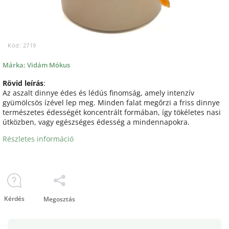
Kód:
2719
Márka:
Vidám Mókus
Rövid leírás
:
Az aszalt dinnye édes és lédús finomság, amely intenzív
gyümölcsös ízével lep meg. Minden falat megőrzi a friss dinnye
természetes édességét koncentrált formában, így tökéletes nasi
útközben, vagy egészséges édesség a mindennapokra.
Részletes információ
Kérdés
Megosztás