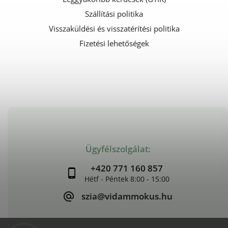
Szállítási politika
Visszaküldési és visszatérítési politika
Fizetési lehetőségek
Ügyfélszolgálat:
+420 771 160 857
szia@vidammokus.hu