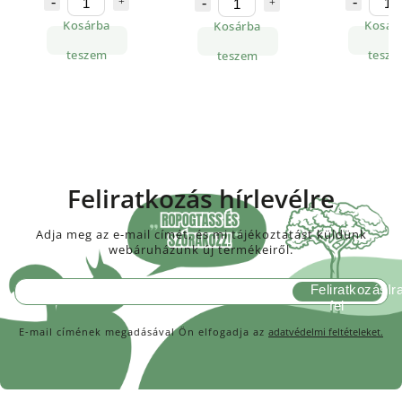
Kosárba
Kosár
Kosárba
teszem
tesze
teszem
Feliratkozás hírlevélre
Adja meg az e-mail címét, és mi tájékoztatást küldünk
webáruházunk új termékeiről.
Feliratkozás
E-mail címének megadásával Ön elfogadja az
adatvédelmi feltételeket.