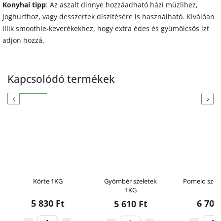
Konyhai tipp
: Az aszalt dinnye hozzáadható házi müzlihez,
joghurthoz, vagy desszertek díszítésére is használható. Kiválóan
illik smoothie-keverékekhez, hogy extra édes és gyümölcsös ízt
adjon hozzá.
Kapcsolódó termékek
Previous
Next
Körte 1KG
Gyömbér szeletek
Pomelo szel
1KG
5 830 Ft
6 700
5 610 Ft