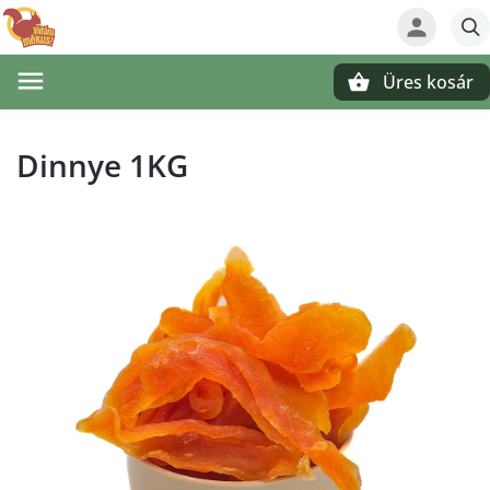
Üres kosár
Keresés
Dinnye 1KG