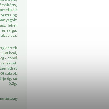
órsáfrány,
amellizált
orszirup);
őanyagok:
asz, fehér
és sárga,
ubaviasz.
ergiaérték
 338 kcal,
,2g - ebből
t zsírsavak
szénhidrát
ből cukrok
érje 6g, só
0,2g.
metország