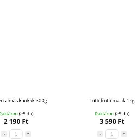
ú almás karikák 300g
Tutti frutti macik 1kg
Raktáron
(>5 db)
Raktáron
(>5 db)
2 190 Ft
3 590 Ft