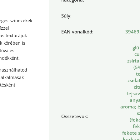
Súly
:
éges színezékek
ízzel
EAN vonalkód
:
39469
as textúrájuk
k körében is
glü
tóvá és
cu
ándékként.
zsírt
(5
 használhatod
t
n alkalmasak
zsela
tésként
ci
tejsav
anya
aroma; é
s
Összetevők
:
(fek
fek
fekete 
kurkuma