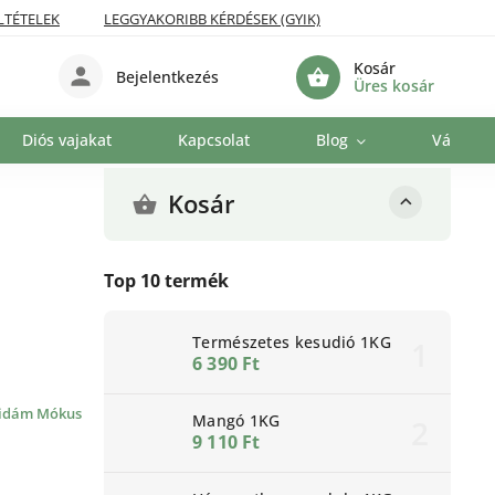
LTÉTELEK
LEGGYAKORIBB KÉRDÉSEK (GYIK)
Kosár
Bejelentkezés
Üres kosár
Diós vajakat
Kapcsolat
Blog
Vállalat
Kosár
Top 10 termék
Természetes kesudió 1KG
6 390 Ft
idám Mókus
Mangó 1KG
9 110 Ft