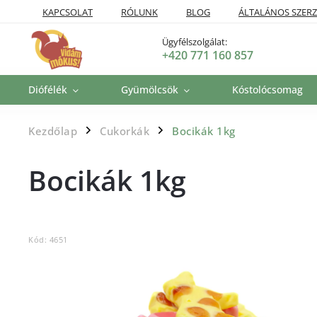
KAPCSOLAT
RÓLUNK
BLOG
ÁLTALÁNOS SZERZ
SZÁLLÍTÁSI POLITIKA
VISSZAKÜLDÉSI ÉS VISSZATÉRÍTÉSI P
Ügyfélszolgálat:
+420 771 160 857
Diófélék
Gyümölcsök
Kóstolócsomag
Kezdőlap
Cukorkák
Bocikák 1kg
/
/
Bocikák 1kg
Kód:
4651