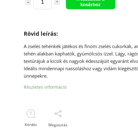
kosárhoz
Rövid leírás:
A zselés tehénkék játékos és finom zselés cukorkák, 
tehén alakban kaphatók, gyümölcsös ízzel. Lágy, rágó
textúrájuk a kicsik és nagyok édesszájúit egyaránt elva
Ideális mindennapi nassoláshoz vagy vidám kiegészít
ünnepekre.
Részletes információ
Kérdés
Megosztás