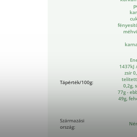
p
kar
cuk
fényesít
méhvi
karna
En
1437kJ /
zsír 0
telítet
Tápérték/100g
:
0,2g, 
77g - eb
49g, feh
Származási
Né
ország
: