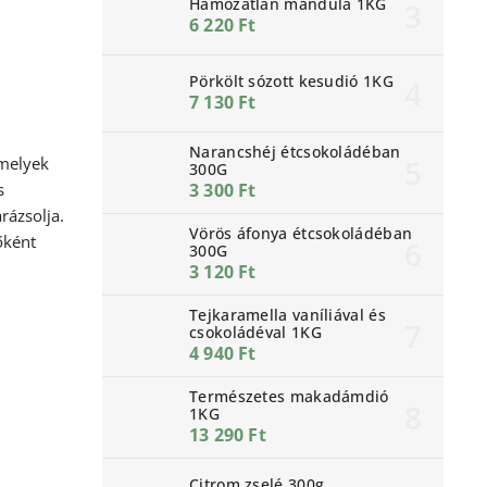
Hámozatlan mandula 1KG
6 220 Ft
Pörkölt sózott kesudió 1KG
7 130 Ft
Narancshéj étcsokoládéban
amelyek
300G
s
3 300 Ft
rázsolja.
Vörös áfonya étcsokoládéban
őként
300G
3 120 Ft
Tejkaramella vaníliával és
csokoládéval 1KG
4 940 Ft
Természetes makadámdió
1KG
13 290 Ft
Citrom zselé 300g