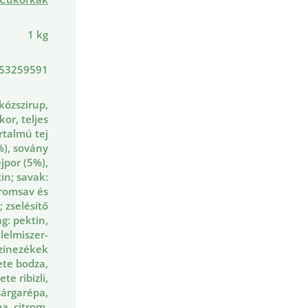
1 kg
53259591
kózszirup,
kor, teljes
artalmú tej
%), sovány
ejpor (5%),
tin; savak:
tromsav és
; zselésítő
g: pektin,
lelmiszer-
zínezékek
ete bodza,
ete ribizli,
sárgarépa,
, citrom,