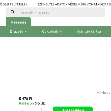
ŐDÉSI FELTÉTELEK
SZEMÉLYES ADATOK VÉDELMÉRE VONATKOZÓ FE
OLITIKA
FIZETÉSI LEHETŐSÉGEK
Keresés
Drazsék
Cukorkák
Ajándékkártya
Márka:
V
5 470 Ft
Raktáron
(>5 db)
Hozzáadás a