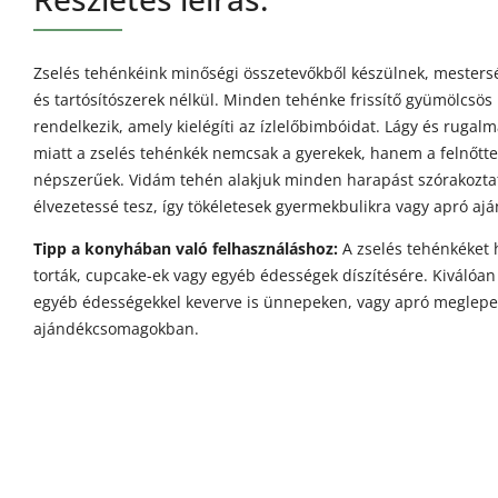
Zselés tehénkéink minőségi összetevőkből készülnek, mesters
és tartósítószerek nélkül. Minden tehénke frissítő gyümölcsös 
rendelkezik, amely kielégíti az ízlelőbimbóidat. Lágy és rugalm
miatt a zselés tehénkék nemcsak a gyerekek, hanem a felnőtte
népszerűek. Vidám tehén alakjuk minden harapást szórakozta
élvezetessé tesz, így tökéletesek gyermekbulikra vagy apró aj
Tipp a konyhában való felhasználáshoz:
A zselés tehénkéket
torták, cupcake-ek vagy egyéb édességek díszítésére. Kiválóa
egyéb édességekkel keverve is ünnepeken, vagy apró meglepe
ajándékcsomagokban.