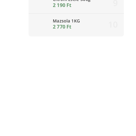
2 190 Ft
Mazsola 1KG
2 770 Ft