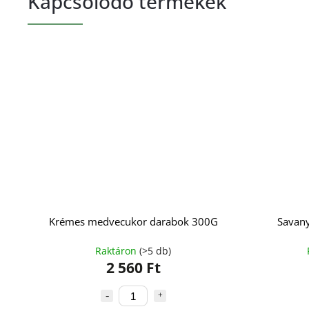
Kapcsolódó termékek
Krémes medvecukor darabok 300G
Savany
Raktáron
(>5 db)
2 560 Ft