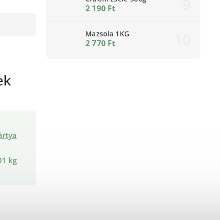
2 190 Ft
Mazsola 1KG
2 770 Ft
ek
ártya
01 kg