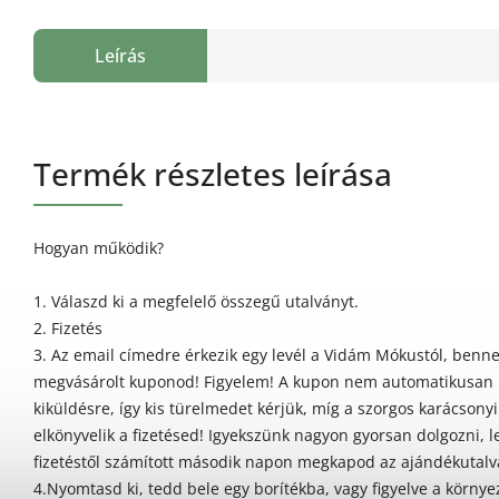
Leírás
Termék részletes leírása
Hogyan működik?
1. Válaszd ki a megfelelő összegű utalványt.
2. Fizetés
3. Az email címedre érkezik egy levél a Vidám Mókustól, benn
megvásárolt kuponod! Figyelem! A kupon nem automatikusan 
kiküldésre, így kis türelmedet kérjük, míg a szorgos karácson
elkönyvelik a fizetésed! Igyekszünk nagyon gyorsan dolgozni, 
fizetéstől számított második napon megkapod az ajándékutalv
4.Nyomtasd ki, tedd bele egy borítékba, vagy figyelve a környe