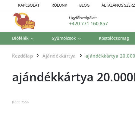
KAPCSOLAT
RÓLUNK
BLOG
ÁLTALÁNOS SZERZ
SZÁLLÍTÁSI POLITIKA
VISSZAKÜLDÉSI ÉS VISSZATÉRÍTÉSI P
Ügyfélszolgálat:
+420 771 160 857
Diófélék
Gyümölcsök
Kóstolócsomag
Kezdőlap
Ajándékkártya
ajándékkártya 20.00
/
/
ajándékkártya 20.000
Kód:
2556