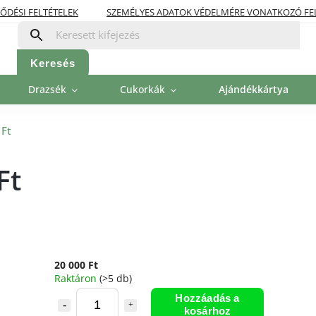
ŐDÉSI FELTÉTELEK
SZEMÉLYES ADATOK VÉDELMÉRE VONATKOZÓ FE
OLITIKA
FIZETÉSI LEHETŐSÉGEK
Keresés
Drazsék
Cukorkák
Ajándékkártya
0Ft
Ft
20 000 Ft
Raktáron
(>5 db)
Hozzáadás a
kosárhoz