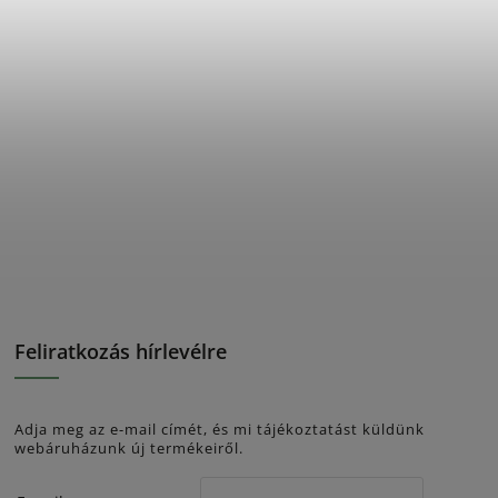
Feliratkozás hírlevélre
Adja meg az e-mail címét, és mi tájékoztatást küldünk
webáruházunk új termékeiről.