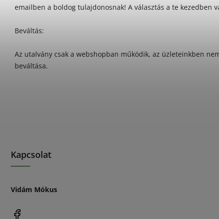
emailben a boldog tulajdonosnak! A választás a te kezedben v
Beváltás:
Az utalvány csak a webshopban működik, az üzleteinkben nem
beváltása.
Kapcsolat
Vidám Mókus