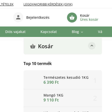
LTÉTELEK
LEGGYAKORIBB KÉRDÉSEK (GYIK)
Kosár
Bejelentkezés
Üres kosár
Diós vajakat
Kapcsolat
Blog
Vállalat
Kosár
Top 10 termék
Természetes kesudió 1KG
6 390 Ft
Mangó 1KG
9 110 Ft