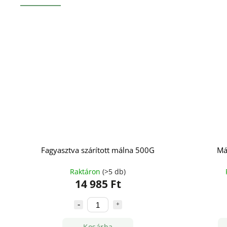
Fagyasztva szárított málna 500G
Má
Raktáron
(>5 db)
14 985 Ft
Kosárba