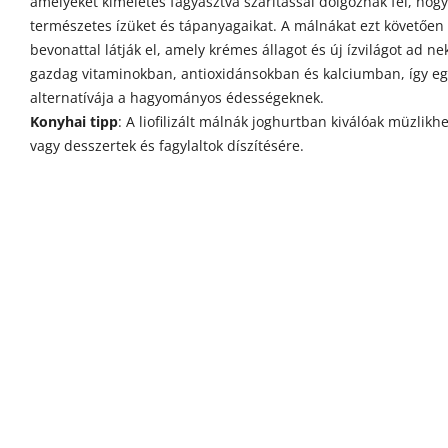
amelyeket kíméletes fagyasztva szárítással dolgoznak fel, hog
természetes ízüket és tápanyagaikat. A málnákat ezt követően
bevonattal látják el, amely krémes állagot és új ízvilágot ad ne
gazdag vitaminokban, antioxidánsokban és kalciumban, így e
alternatívája a hagyományos édességeknek.
Konyhai tipp
: A liofilizált málnák joghurtban kiválóak müzlikh
vagy desszertek és fagylaltok díszítésére.