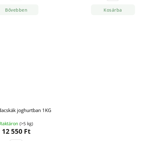
Bővebben
Kosárba
dacskák joghurtban 1KG
Raktáron
(>5 kg)
12 550 Ft