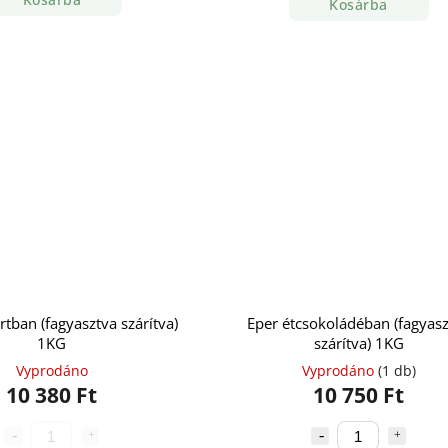
Kosárba
rtban (fagyasztva szárítva)
Eper étcsokoládéban (fagyas
1KG
szárítva) 1KG
Vyprodáno
Vyprodáno
(1 db)
10 380 Ft
10 750 Ft