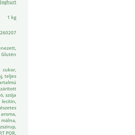
Joghurt
1 kg
260207
nezett,
Glutén
cukor,
, teljes
tartalmú
szárított
ó, szója
lecitin,
észetes
a aroma,
málna,
zszirup,
RT POR,