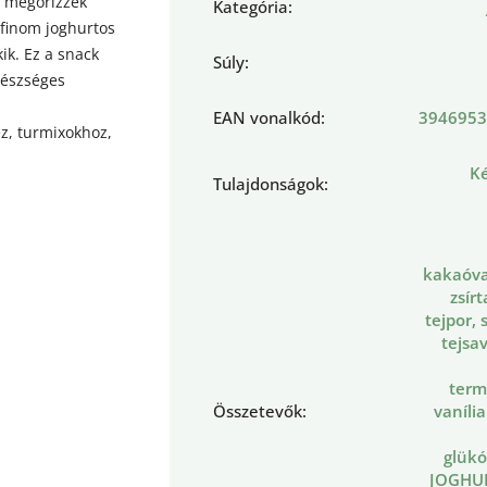
y megőrizzék
Kategória
:
 finom joghurtos
kik. Ez a snack
Súly
:
gészséges
EAN vonalkód
:
3946953
ez, turmixokhoz,
Ké
Tulajdonságok
:
kakaóvaj
zsír
tejpor, 
tejsav
term
Összetevők
:
vaníli
glükó
JOGHU