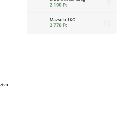
2 190 Ft
Mazsola 1KG
2 770 Ft
ztva