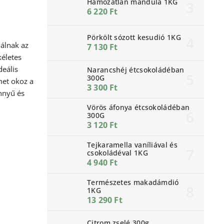
Hámozatlan mandula 1KG
6 220 Ft
Pörkölt sózott kesudió 1KG
nálnak az
7 130 Ft
kéletes
deális
Narancshéj étcsokoládéban
300G
met okoz a
3 300 Ft
nnyű és
Vörös áfonya étcsokoládéban
300G
3 120 Ft
Tejkaramella vaníliával és
csokoládéval 1KG
4 940 Ft
Természetes makadámdió
1KG
13 290 Ft
Citrom zselé 300g