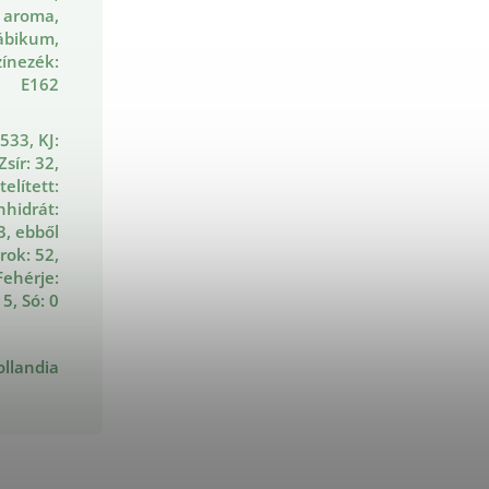
 aroma,
ábikum,
zínezék:
E162
 533, KJ:
Zsír: 32,
telített:
nhidrát:
3, ebből
rok: 52,
Fehérje:
5, Só: 0
ollandia