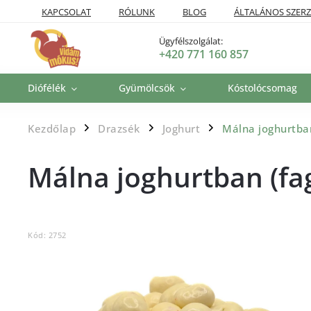
KAPCSOLAT
RÓLUNK
BLOG
ÁLTALÁNOS SZERZ
SZÁLLÍTÁSI POLITIKA
VISSZAKÜLDÉSI ÉS VISSZATÉRÍTÉSI P
Ügyfélszolgálat:
+420 771 160 857
Diófélék
Gyümölcsök
Kóstolócsomag
Kezdőlap
Drazsék
Joghurt
Málna joghurtban
/
/
/
Málna joghurtban (fag
Kód:
2752