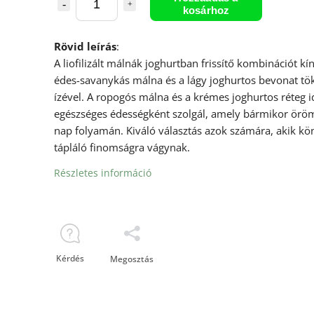
kosárhoz
Rövid leírás
:
A liofilizált málnák joghurtban frissítő kombinációt kí
édes-savanykás málna és a lágy joghurtos bevonat tö
ízével. A ropogós málna és a krémes joghurtos réteg i
egészséges édességként szolgál, amely bármikor örö
nap folyamán. Kiváló választás azok számára, akik kö
tápláló finomságra vágynak.
Részletes információ
Kérdés
Megosztás