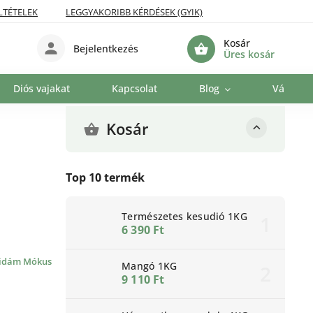
LTÉTELEK
LEGGYAKORIBB KÉRDÉSEK (GYIK)
Kosár
Bejelentkezés
Üres kosár
Diós vajakat
Kapcsolat
Blog
Vállalat
Kosár
Top 10 termék
Természetes kesudió 1KG
6 390 Ft
idám Mókus
Mangó 1KG
9 110 Ft