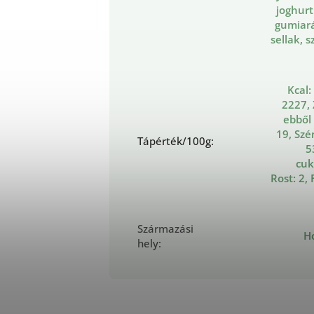
joghurt
gumiar
sellak, s
Kcal:
2227, 
ebből 
19, Szé
Tápérték/100g
:
5
cuk
Rost: 2, 
Származási
H
hely
: