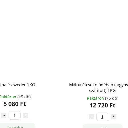
lna és szeder 1KG
Málna étcsokoládéban (fagyas
szárított) 1KG
Raktáron
(>5 db)
Raktáron
(>5 db)
5 080 Ft
12 720 Ft
Kosárba