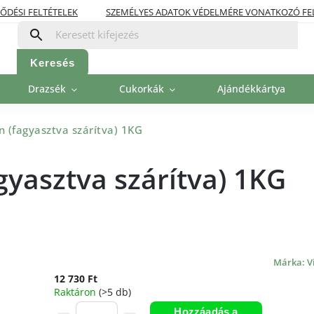
ŐDÉSI FELTÉTELEK
SZEMÉLYES ADATOK VÉDELMÉRE VONATKOZÓ FE
OLITIKA
FIZETÉSI LEHETŐSÉGEK
Keresés
Drazsék
Cukorkák
Ajándékkártya
 (fagyasztva szárítva) 1KG
yasztva szárítva) 1KG
Márka:
V
12 730 Ft
Raktáron
(>5 db)
Hozzáadás a