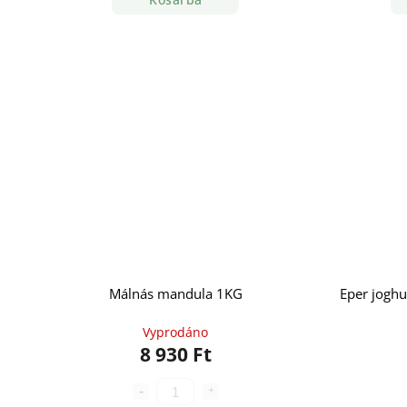
Málnás mandula 1KG
Eper joghu
Vyprodáno
8 930 Ft