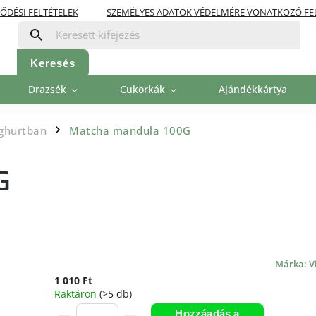
ŐDÉSI FELTÉTELEK
SZEMÉLYES ADATOK VÉDELMÉRE VONATKOZÓ FE
OLITIKA
FIZETÉSI LEHETŐSÉGEK
Keresés
Drazsék
Cukorkák
Ajándékkártya
oghurtban
Matcha mandula 100G
/
G
Márka:
V
1 010 Ft
Raktáron
(>5 db)
Hozzáadás a