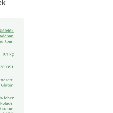
ek
Diófélék
ládéban
hurtban
0.1 kg
260351
nezett,
Glutén
% fehér
okoládé,
 cukor,