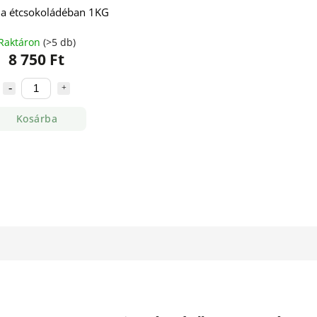
a étcsokoládéban 1KG
Raktáron
(>5 db)
8 750 Ft
Kosárba