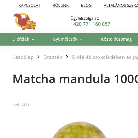
KAPCSOLAT
RÓLUNK
BLOG
ÁLTALÁNOS SZERZ
SZÁLLÍTÁSI POLITIKA
VISSZAKÜLDÉSI ÉS VISSZATÉRÍTÉSI P
Ügyfélszolgálat:
+420 771 160 857
Diófélék
Gyümölcsök
Kóstolócsomag
Kezdőlap
Drazsék
Diófélék csokoládéban és j
/
/
Matcha mandula 100
Kód:
5239