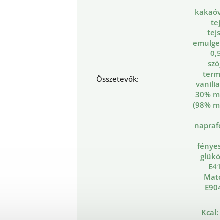
kakaóv
te
tej
emulgeá
0,
szó
term
Összetevők
:
vaníli
30% m
(98% m
napraf
fényes
glükó
E41
Matc
E904
Kcal: