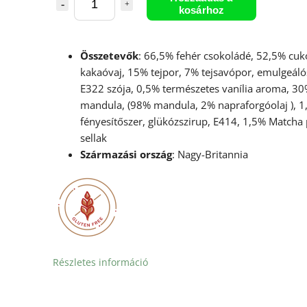
kosárhoz
Összetevők
: 66,5% fehér csokoládé, 52,5% cuk
kakaóvaj, 15% tejpor, 7% tejsavópor, emulgeáló
E322 szója, 0,5% természetes vanília aroma, 3
mandula, (98% mandula, 2% napraforgóolaj ), 1
fényesítőszer, glükózszirup, E414, 1,5% Matcha 
sellak
Származási ország
: Nagy-Britannia
Részletes információ