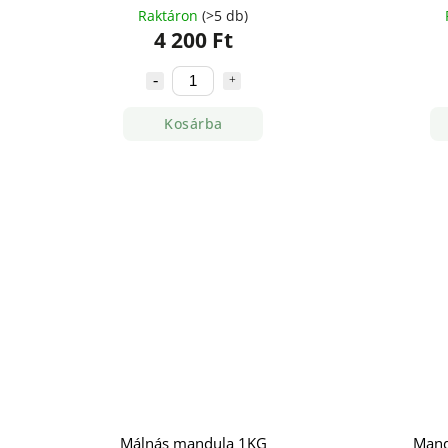
Raktáron
(>5 db)
4 200 Ft
Kosárba
Málnás mandula 1KG
Mand