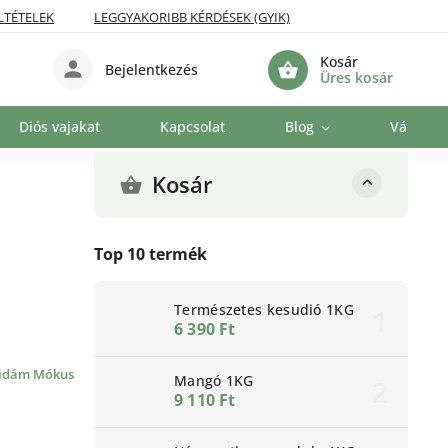
LTÉTELEK
LEGGYAKORIBB KÉRDÉSEK (GYIK)
Kosár
Bejelentkezés
Üres kosár
Diós vajakat
Kapcsolat
Blog
Vállalat
Kosár
Top 10 termék
Természetes kesudió 1KG
6 390 Ft
idám Mókus
Mangó 1KG
9 110 Ft