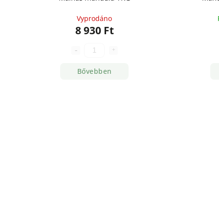
Vyprodáno
8 930 Ft
Bővebben