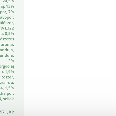
24,5%
aj, 15%
jpor, 7%
savópor,
lószer,
5% E322
ja, 0,5%
észetes
a aroma,
andula,
andula,
2%
orgóolaj
), 1,9%
ítőszer,
zszirup,
4, 1,5%
ha por,
, sellak
 571, KJ: