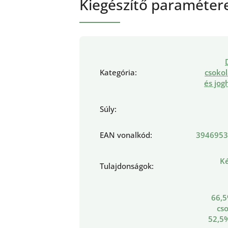
Kiegészítő paraméter
Kategória
:
csoko
és jog
Súly
:
EAN vonalkód
:
3946953
Ké
Tulajdonságok
:
66,5
cs
52,5%