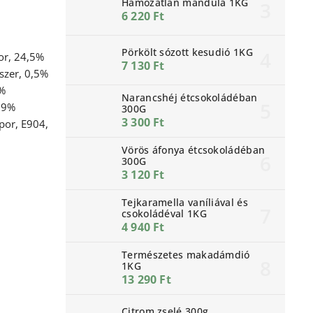
Hámozatlan mandula 1KG
6 220 Ft
Pörkölt sózott kesudió 1KG
or, 24,5%
7 130 Ft
szer, 0,5%
0%
Narancshéj étcsokoládéban
,9%
300G
3 300 Ft
por, E904,
Vörös áfonya étcsokoládéban
300G
3 120 Ft
Tejkaramella vaníliával és
csokoládéval 1KG
4 940 Ft
Természetes makadámdió
1KG
13 290 Ft
Citrom zselé 300g