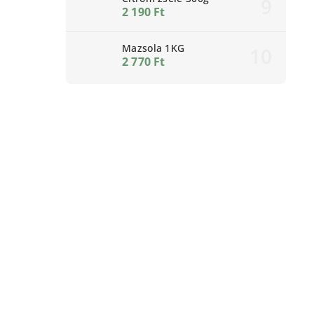
2 190 Ft
Mazsola 1KG
2 770 Ft
G