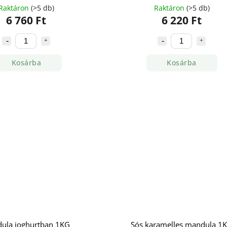
Raktáron
(>5 db)
Raktáron
(>5 db)
6 760 Ft
6 220 Ft
Kosárba
Kosárba
ula joghurtban 1KG
Sós karamelles mandula 1