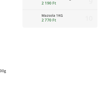
2 190 Ft
Mazsola 1KG
2 770 Ft
300g