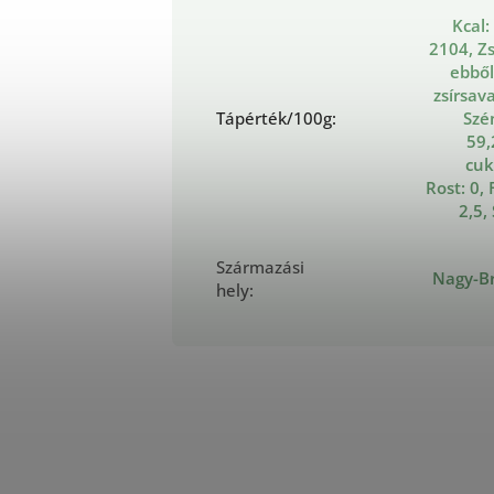
Kcal:
2104, Zs
ebből
zsírsava
Tápérték/100g
:
Szé
59,
cuk
Rost: 0, 
2,5,
Származási
Nagy-Br
hely
: