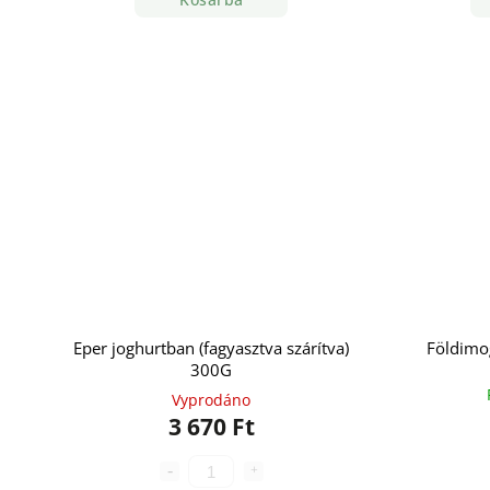
Eper joghurtban (fagyasztva szárítva)
Földimo
300G
Vyprodáno
3 670 Ft