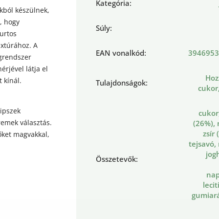
Kategória
:
kból készülnek,
, hogy
Súly
:
urtos
extúrához. A
EAN vonalkód
:
3946953
grendszer
rjével látja el
Hoz
 kínál.
Tulajdonságok
:
cukor
ipszek
cukor
remek választás.
(26%),
zsír
őket magvakkal,
tejsavó, r
jog
Összetevők
:
nap
leci
gumiar