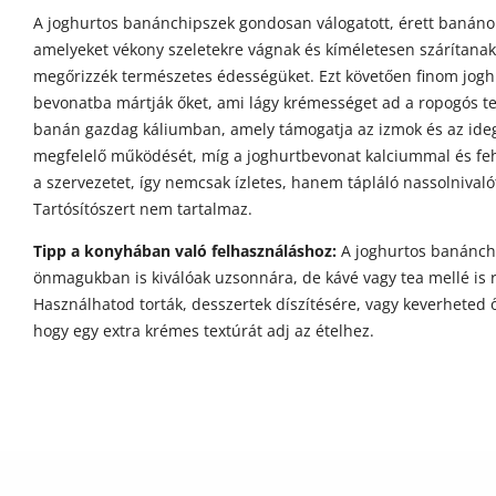
A joghurtos banánchipszek gondosan válogatott, érett banáno
amelyeket vékony szeletekre vágnak és kíméletesen szárítanak
megőrizzék természetes édességüket. Ezt követően finom jogh
bevonatba mártják őket, ami lágy krémességet ad a ropogós t
banán gazdag káliumban, amely támogatja az izmok és az ide
megfelelő működését, míg a joghurtbevonat kalciummal és fehé
a szervezetet, így nemcsak ízletes, hanem tápláló nassolnivalót
Tartósítószert nem tartalmaz.
Tipp a konyhában való felhasználáshoz:
A joghurtos banánch
önmagukban is kiválóak uzsonnára, de kávé vagy tea mellé is 
Használhatod torták, desszertek díszítésére, vagy keverheted 
hogy egy extra krémes textúrát adj az ételhez.