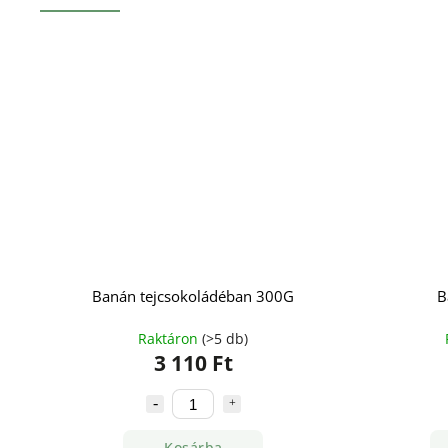
Banán tejcsokoládéban 300G
B
Raktáron
(>5 db)
3 110 Ft
Kosárba