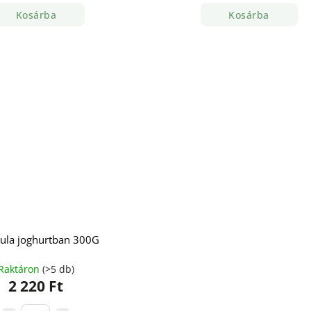
Kosárba
Kosárba
ula joghurtban 300G
Raktáron
(>5 db)
2 220 Ft