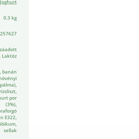
Joghurt
0.3 kg
257627
záadott
, Laktóz
, banán
 növényi
 (pálma),
izsliszt,
hurt por
(3%),
raforgó
tin E322,
ábikum,
sellak