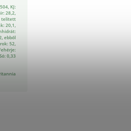
 504, KJ:
ír: 28,2,
 telített
k: 20,1,
nhidrát:
2, ebből
rok: 52,
Fehérje:
 Só: 0,33
itannia