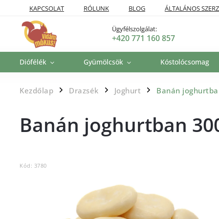
KAPCSOLAT
RÓLUNK
BLOG
ÁLTALÁNOS SZERZ
SZÁLLÍTÁSI POLITIKA
VISSZAKÜLDÉSI ÉS VISSZATÉRÍTÉSI P
Ügyfélszolgálat:
+420 771 160 857
Diófélék
Gyümölcsök
Kóstolócsomag
Kezdőlap
Drazsék
Joghurt
Banán joghurtb
/
/
/
Banán joghurtban 30
Kód:
3780