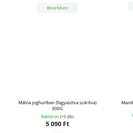
Bővebben
Málna joghurtban (fagyasztva szárítva)
Mand
300G
Raktáron
(>5 db)
5 090 Ft