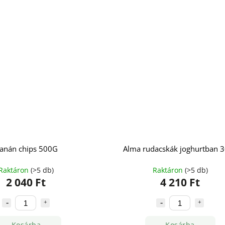
anán chips 500G
Alma rudacskák joghurtban 
Raktáron
(>5 db)
Raktáron
(>5 db)
2 040 Ft
4 210 Ft
Kosárba
Kosárba