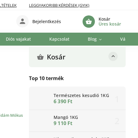
LTÉTELEK
LEGGYAKORIBB KÉRDÉSEK (GYIK)
Kosár
Bejelentkezés
Üres kosár
Diós vajakat
Kapcsolat
Blog
Vállalat
Kosár
Top 10 termék
Természetes kesudió 1KG
6 390 Ft
idám Mókus
Mangó 1KG
9 110 Ft