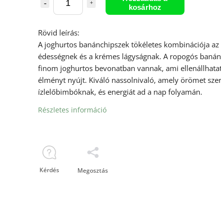
kosárhoz
Rövid leírás:
A joghurtos banánchipszek tökéletes kombinációja az
édességnek és a krémes lágyságnak. A ropogós banán
finom joghurtos bevonatban vannak, ami ellenállhata
élményt nyújt. Kiváló nassolnivaló, amely örömet szer
ízlelőbimbóknak, és energiát ad a nap folyamán.
Részletes információ
Kérdés
Megosztás