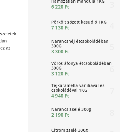
Hámozatlan mandula 1KG
6 220 Ft
Pörkölt sózott kesudió 1KG
7 130 Ft
szeletek
tlan
Narancshéj étcsokoládéban
300G
ez az
3 300 Ft
Vörös áfonya étcsokoládéban
300G
3 120 Ft
Tejkaramella vaníliával és
csokoládéval 1KG
4 940 Ft
Narancs zselé 300g
2 190 Ft
Citrom zselé 300g