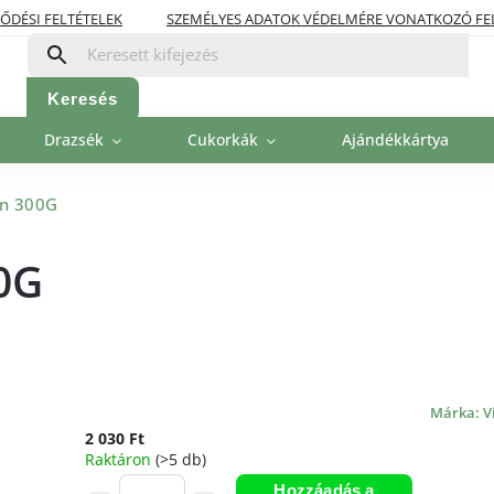
ŐDÉSI FELTÉTELEK
SZEMÉLYES ADATOK VÉDELMÉRE VONATKOZÓ FE
OLITIKA
FIZETÉSI LEHETŐSÉGEK
Keresés
Drazsék
Cukorkák
Ajándékkártya
an 300G
0G
Márka:
V
2 030 Ft
Raktáron
(>5 db)
Hozzáadás a