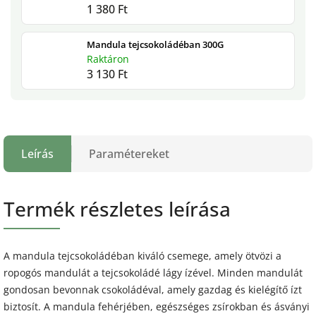
1 380 Ft
Mandula tejcsokoládéban 300G
Raktáron
3 130 Ft
Leírás
Paramétereket
Termék részletes leírása
A mandula tejcsokoládéban kiváló csemege, amely ötvözi a
ropogós mandulát a tejcsokoládé lágy ízével. Minden mandulát
gondosan bevonnak csokoládéval, amely gazdag és kielégítő ízt
biztosít. A mandula fehérjében, egészséges zsírokban és ásványi