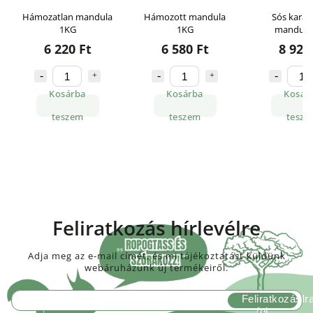
Hámozatlan mandula
Hámozott mandula
Sós karam
1KG
1KG
mandula
6 220 Ft
6 580 Ft
8 920
Kosárba
Kosárba
Kosár
teszem
teszem
tesze
Feliratkozás hírlevélre
Adja meg az e-mail címét, és mi tájékoztatást küldünk
webáruházunk új termékeiről.
Feliratkozás