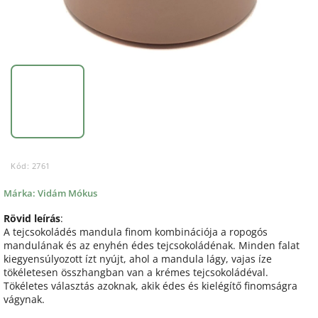
Kód:
2761
Márka:
Vidám Mókus
Rövid leírás
:
A tejcsokoládés mandula finom kombinációja a ropogós
mandulának és az enyhén édes tejcsokoládénak. Minden falat
kiegyensúlyozott ízt nyújt, ahol a mandula lágy, vajas íze
tökéletesen összhangban van a krémes tejcsokoládéval.
Tökéletes választás azoknak, akik édes és kielégítő finomságra
vágynak.