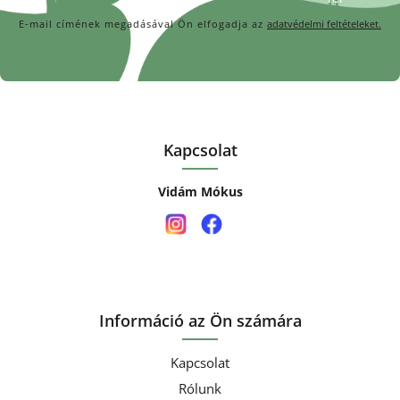
E-mail címének megadásával Ön elfogadja az
adatvédelmi feltételeket.
Kapcsolat
Vidám Mókus
Információ az Ön számára
Kapcsolat
Rólunk