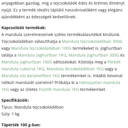
anyagokban gazdag, míg a tejcsokoládé édes és krémes élményt
nyújt. Ez a termék ideális tápláló nassolnivalóként vagy elegáns
ajándékként az édességek kedvelőinek.
Kapcsolódó termékek:
A mandula szerelmeseinek széles termékválasztékot kínálunk.
Tejcsokoládéban választhatja a
Mandula tejcsokoládéban 300G
vagy
Mandula tejcsokoládéban 100G
termékeket is. Joghurtban
találja a
Mandula joghurtban 1KG
,
Mandula joghurtban 300G
és
Mandula joghurtban 100G
változatokat. Kóstolja meg a
Pörkölt
mandula cukorral 1KG
,
Mandula étcsokoládéban 1KG
vagy a
Mandula sós karamellben 1KG
termékeinket is. Inkább bevonat
nélküli mandulát szeretne?
Próbálja
ki
a
Hámozatlan mandula
1KG
vagy
az
ízletes
Füstölt mandula 1KG
termékeinket
.
Specifikációk:
Típus: Mandula tejcsokoládéban
Súly: 1 kg
Tápérték 100 g-ban: