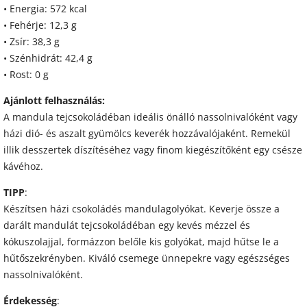
• Energia: 572 kcal
• Fehérje: 12,3 g
• Zsír: 38,3 g
• Szénhidrát: 42,4 g
• Rost: 0 g
Ajánlott felhasználás:
A mandula tejcsokoládéban ideális önálló nassolnivalóként vagy
házi dió- és aszalt gyümölcs keverék hozzávalójaként. Remekül
illik desszertek díszítéséhez vagy finom kiegészítőként egy csésze
kávéhoz.
TIPP
:
Készítsen házi csokoládés mandulagolyókat. Keverje össze a
darált mandulát tejcsokoládéban egy kevés mézzel és
kókuszolajjal, formázzon belőle kis golyókat, majd hűtse le a
hűtőszekrényben. Kiváló csemege ünnepekre vagy egészséges
nassolnivalóként.
Érdekesség
: