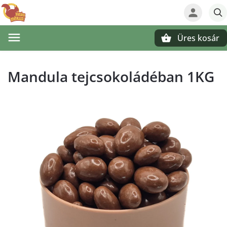
Üres kosár
Keresés
Mandula tejcsokoládéban 1KG