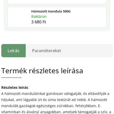
Hámozott mandula 500G
Raktáron
3 680 Ft
Leírás
Paramétereket
Termék részletes leírása
Részletes leírás
:
A hámozott manduláinkat gondosan válogatják, és eltávolítják a
héjukat, ami lágyabb ízt és sima textúrát ad nekik. A hámozott
mandulák gazdagok egészséges zsírokban, fehérjékben, E-
vitaminban és ásványi anyagokban, amelyek támogatják a szív, a