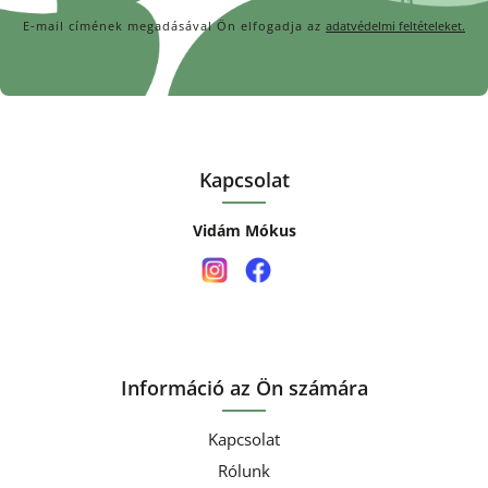
E-mail címének megadásával Ön elfogadja az
adatvédelmi feltételeket.
Kapcsolat
Vidám Mókus
Információ az Ön számára
Kapcsolat
Rólunk