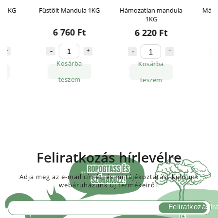
Füstölt Mandula 1KG
Hámozatlan mandula
Málnás mand
1KG
6 760 Ft
8 930
6 220 Ft
Kosárba
Kosárba
Bőveb
teszem
teszem
Feliratkozás hírlevélre
Adja meg az e-mail címét, és mi tájékoztatást küldünk
webáruházunk új termékeiről.
Feliratkozás