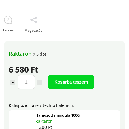
Kérdés
Megosztás
Raktáron
(>5 db)
6 580 Ft
Kosárba teszem
Hámozott mandula 100G
Raktáron
1 200 Ft