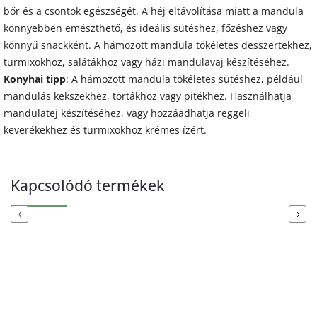
bőr és a csontok egészségét. A héj eltávolítása miatt a mandula
könnyebben emészthető, és ideális sütéshez, főzéshez vagy
könnyű snackként. A hámozott mandula tökéletes desszertekhez,
turmixokhoz, salátákhoz vagy házi mandulavaj készítéséhez.
Konyhai tipp
: A hámozott mandula tökéletes sütéshez, például
mandulás kekszekhez, tortákhoz vagy pitékhez. Használhatja
mandulatej készítéséhez, vagy hozzáadhatja reggeli
keverékekhez és turmixokhoz krémes ízért.
Kapcsolódó termékek
Previous
Next