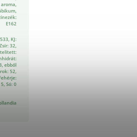
 aroma,
ábikum,
zínezék:
E162
 533, KJ:
Zsír: 32,
telített:
nhidrát:
3, ebből
rok: 52,
Fehérje:
5, Só: 0
ollandia