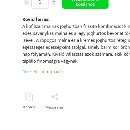
kosárhoz
Rövid leírás
:
A liofilizált málnák joghurtban frissítő kombinációt kí
édes-savanykás málna és a lágy joghurtos bevonat tö
ízével. A ropogós málna és a krémes joghurtos réteg i
egészséges édességként szolgál, amely bármikor örö
nap folyamán. Kiváló választás azok számára, akik kö
tápláló finomságra vágynak.
Részletes információ
Kérdés
Megosztás