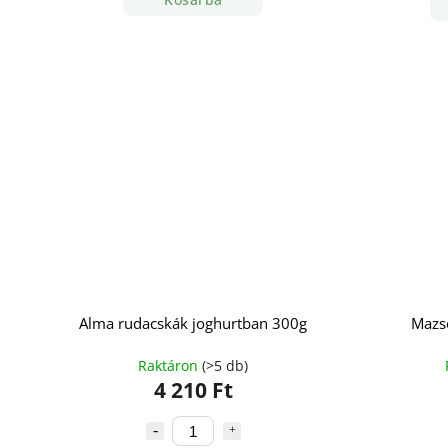
Alma rudacskák joghurtban 300g
Mazs
Raktáron
(>5 db)
4 210 Ft