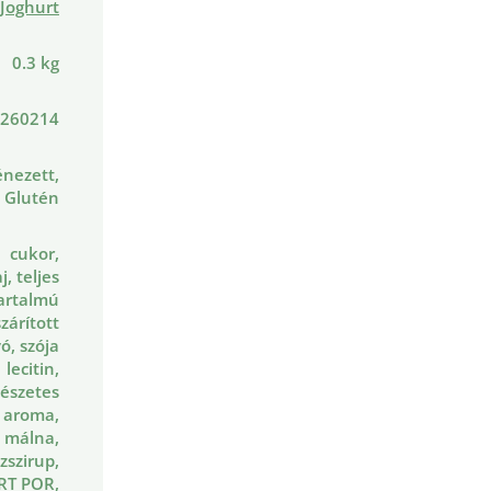
Joghurt
0.3 kg
260214
nezett,
Glutén
cukor,
, teljes
tartalmú
szárított
ó, szója
lecitin,
észetes
a aroma,
málna,
zszirup,
RT POR,