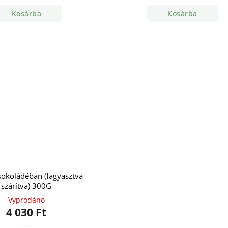
Kosárba
Kosárba
sokoládéban (fagyasztva
szárítva) 300G
Vyprodáno
4 030 Ft