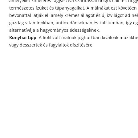
amelyeket kíméletes fagyasztva szárítással dolgoznak fel, hog
természetes ízüket és tápanyagaikat. A málnákat ezt követően
bevonattal látják el, amely krémes állagot és új ízvilágot ad ne
gazdag vitaminokban, antioxidánsokban és kalciumban, így e
alternatívája a hagyományos édességeknek.
Konyhai tipp
: A liofilizált málnák joghurtban kiválóak müzlikh
vagy desszertek és fagylaltok díszítésére.