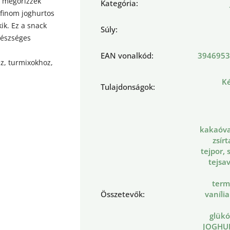
y megőrizzék
Kategória
:
 finom joghurtos
kik. Ez a snack
Súly
:
gészséges
EAN vonalkód
:
3946953
ez, turmixokhoz,
Ké
Tulajdonságok
:
kakaóvaj
zsír
tejpor, 
tejsav
term
Összetevők
:
vaníli
glükó
JOGHU