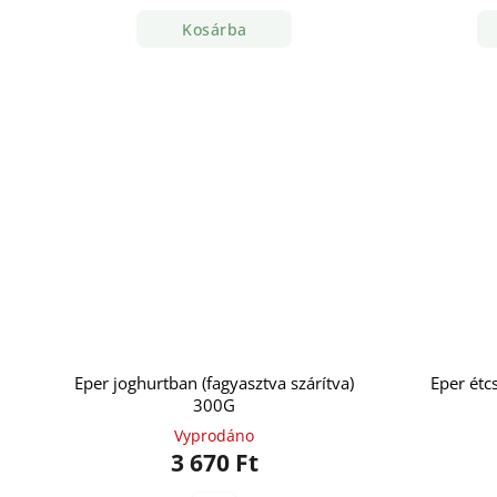
Kosárba
Eper joghurtban (fagyasztva szárítva)
Eper étc
300G
Vyprodáno
3 670 Ft