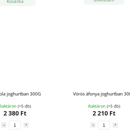
Kosárba
ola joghurtban 300G
Vörös áfonya joghurtban 3
Raktáron
(>5 db)
Raktáron
(>5 db)
2 380 Ft
2 210 Ft