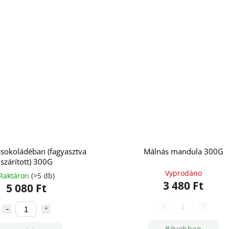
csokoládéban (fagyasztva
Málnás mandula 300G
szárított) 300G
Vyprodáno
Raktáron
(>5 db)
3 480 Ft
5 080 Ft
Bővebben