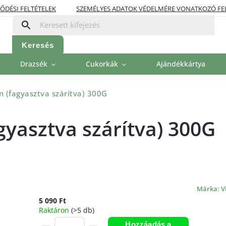
ŐDÉSI FELTÉTELEK
SZEMÉLYES ADATOK VÉDELMÉRE VONATKOZÓ FE
OLITIKA
FIZETÉSI LEHETŐSÉGEK
Keresés
Drazsék
Cukorkák
Ajándékkártya
 (fagyasztva szárítva) 300G
yasztva szárítva) 300G
Márka:
V
5 090 Ft
Raktáron
(>5 db)
Hozzáadás a