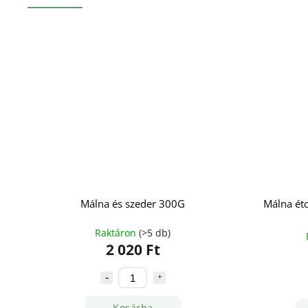
Málna és szeder 300G
Málna ét
Raktáron
(>5 db)
2 020 Ft
Kosárba