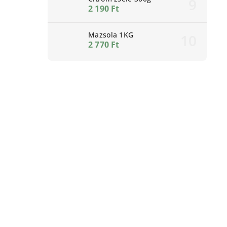
2 190 Ft
Mazsola 1KG
2 770 Ft