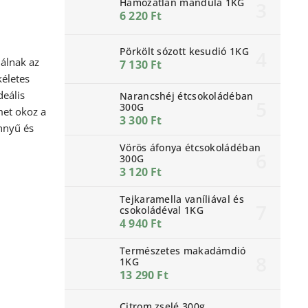
Hámozatlan mandula 1KG
6 220 Ft
Pörkölt sózott kesudió 1KG
nálnak az
7 130 Ft
kéletes
deális
Narancshéj étcsokoládéban
300G
met okoz a
3 300 Ft
nnyű és
Vörös áfonya étcsokoládéban
300G
3 120 Ft
Tejkaramella vaníliával és
csokoládéval 1KG
4 940 Ft
Természetes makadámdió
1KG
13 290 Ft
Citrom zselé 300g