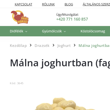
KAPCSOLAT
RÓLUNK
BLOG
ÁLTALÁNOS SZERZ
SZÁLLÍTÁSI POLITIKA
VISSZAKÜLDÉSI ÉS VISSZATÉRÍTÉSI P
Ügyfélszolgálat:
+420 771 160 857
Diófélék
Gyümölcsök
Kóstolócsomag
Kezdőlap
Drazsék
Joghurt
Málna joghurtban
/
/
/
Málna joghurtban (fag
Kód:
3645