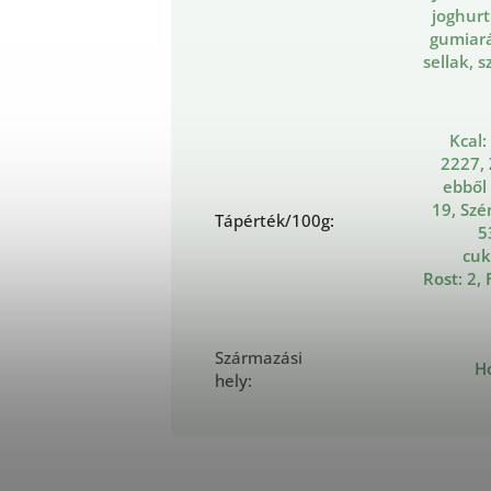
joghurt
gumiar
sellak, s
Kcal:
2227, 
ebből 
19, Szé
Tápérték/100g
:
5
cuk
Rost: 2, 
Származási
H
hely
: