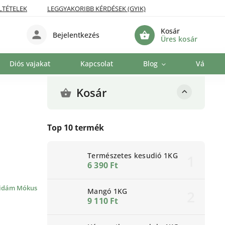
LTÉTELEK
LEGGYAKORIBB KÉRDÉSEK (GYIK)
Kosár
Bejelentkezés
Üres kosár
Diós vajakat
Kapcsolat
Blog
Vállalat
Kosár
Top 10 termék
Természetes kesudió 1KG
6 390 Ft
idám Mókus
Mangó 1KG
9 110 Ft