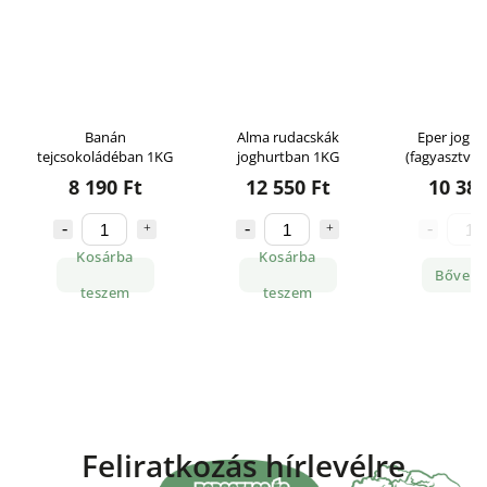
Banán
Alma rudacskák
Eper jogh
tejcsokoládéban 1KG
joghurtban 1KG
(fagyasztva s
1KG
8 190 Ft
12 550 Ft
10 380
Kosárba
Kosárba
Bőveb
teszem
teszem
Feliratkozás hírlevélre