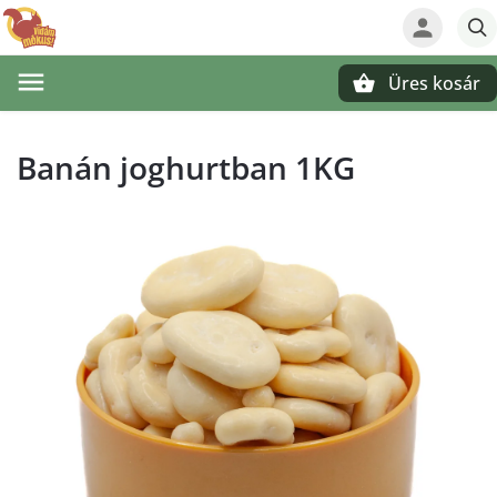
Üres kosár
Keresés
Banán joghurtban 1KG