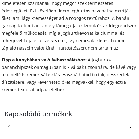
kíméletesen szárítanak, hogy megőrizzék természetes
édességüket. Ezt követően finom joghurtos bevonatba mártják
őket, ami lágy krémességet ad a ropogós textúrához. A banán
gazdag káliumban, amely támogatja az izmok és az idegrendszer
megfelelő működését, míg a joghurtbevonat kalciummal és
fehérjével látja el a szervezetet, így nemcsak ízletes, hanem
tápláló nassolnivalót kínál. Tartósítószert nem tartalmaz.
Tipp a konyhában való felhasználáshoz:
A joghurtos
banánchipszek önmagukban is kiválóak uzsonnára, de kávé vagy
tea mellé is remek választás. Használhatod torták, desszertek
díszítésére, vagy keverheted őket magvakkal, hogy egy extra
krémes textúrát adj az ételhez.
Kapcsolódó termékek
Previous
Next