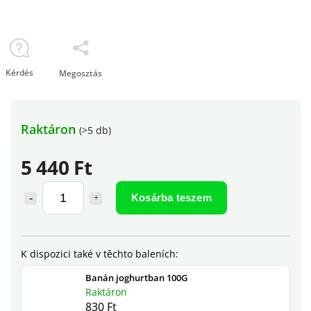
Kérdés
Megosztás
Raktáron
(>5 db)
5 440 Ft
Kosárba teszem
Banán joghurtban 100G
Raktáron
830 Ft