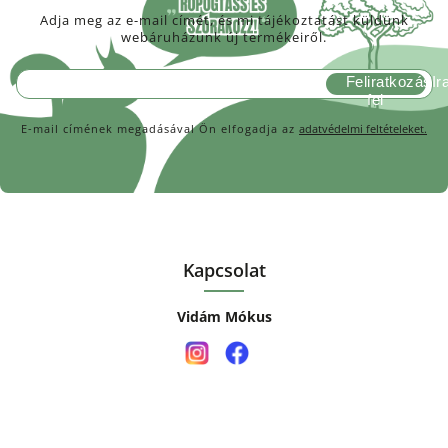
Adja meg az e-mail címét, és mi tájékoztatást küldünk
webáruházunk új termékeiről.
Feliratkozás
E-mail címének megadásával Ön elfogadja az
adatvédelmi feltételeket.
Kapcsolat
Vidám Mókus