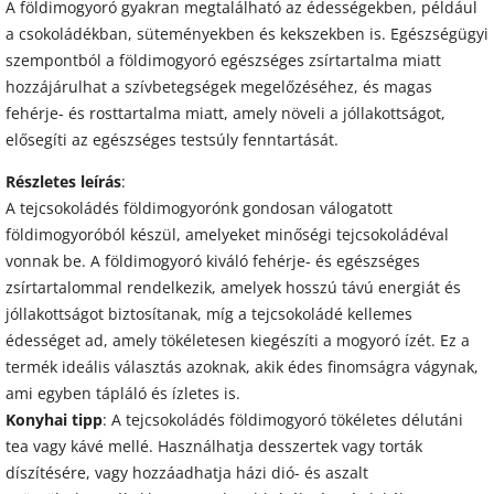
A földimogyoró gyakran megtalálható az édességekben, például
a csokoládékban, süteményekben és kekszekben is. Egészségügyi
szempontból a földimogyoró egészséges zsírtartalma miatt
hozzájárulhat a szívbetegségek megelőzéséhez, és magas
fehérje- és rosttartalma miatt, amely növeli a jóllakottságot,
elősegíti az egészséges testsúly fenntartását.
Részletes leírás
:
A tejcsokoládés földimogyorónk gondosan válogatott
földimogyoróból készül, amelyeket minőségi tejcsokoládéval
vonnak be. A földimogyoró kiváló fehérje- és egészséges
zsírtartalommal rendelkezik, amelyek hosszú távú energiát és
jóllakottságot biztosítanak, míg a tejcsokoládé kellemes
édességet ad, amely tökéletesen kiegészíti a mogyoró ízét. Ez a
termék ideális választás azoknak, akik édes finomságra vágynak,
ami egyben tápláló és ízletes is.
Konyhai tipp
: A tejcsokoládés földimogyoró tökéletes délutáni
tea vagy kávé mellé. Használhatja desszertek vagy torták
díszítésére, vagy hozzáadhatja házi dió- és aszalt