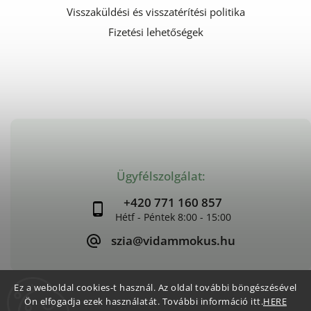
Visszaküldési és visszatérítési politika
Fizetési lehetőségek
Ügyfélszolgálat:
+420 771 160 857
szia@vidammokus.hu
Ez a weboldal cookies-t használ. Az oldal további böngészésével
Ön elfogadja ezek használatát. További információ itt.
HERE