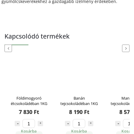
gyümölcskeverékekhez a gazdagabb ízélmény érdekében.
Kapcsolódó termékek
Previous
Next
Földimogyoró
Banán
Mandu
étcsokoládéban 1KG
tejcsokoládéban 1KG
tejcsokolád
7 830 Ft
8 190 Ft
8 570
Kosárba
Kosárba
Kosár