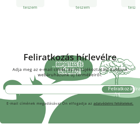
teszem
teszem
tesze
Feliratkozás hírlevélre
Adja meg az e-mail címét, és mi tájékoztatást küldünk
webáruházunk új termékeiről.
Feliratkozás
E-mail címének megadásával Ön elfogadja az
adatvédelmi feltételeket.