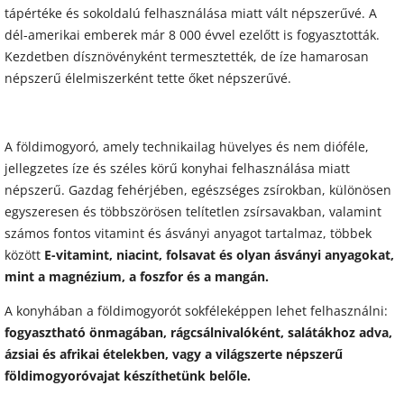
tápértéke és sokoldalú felhasználása miatt vált népszerűvé. A
dél-amerikai emberek már 8 000 évvel ezelőtt is fogyasztották.
Kezdetben dísznövényként termesztették, de íze hamarosan
népszerű élelmiszerként tette őket népszerűvé.
A földimogyoró, amely technikailag hüvelyes és nem dióféle,
jellegzetes íze és széles körű konyhai felhasználása miatt
népszerű. Gazdag fehérjében, egészséges zsírokban, különösen
egyszeresen és többszörösen telítetlen zsírsavakban, valamint
számos fontos vitamint és ásványi anyagot tartalmaz, többek
között
E-vitamint, niacint, folsavat és olyan ásványi anyagokat,
mint a magnézium, a foszfor és a mangán.
A konyhában a földimogyorót sokféleképpen lehet felhasználni:
fogyasztható önmagában, rágcsálnivalóként, salátákhoz adva,
ázsiai és afrikai ételekben, vagy a világszerte népszerű
földimogyoróvajat készíthetünk belőle.