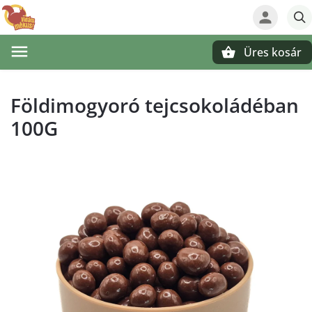
Üres kosár
Keresés
Földimogyoró tejcsokoládéban
100G