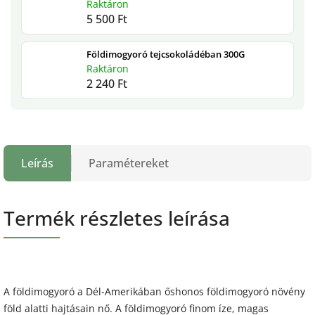
Raktáron
5 500 Ft
Földimogyoró tejcsokoládéban 300G
Raktáron
2 240 Ft
Leírás
Paramétereket
Termék részletes leírása
A földimogyoró a Dél-Amerikában őshonos földimogyoró növény
föld alatti hajtásain nő. A földimogyoró finom íze, magas