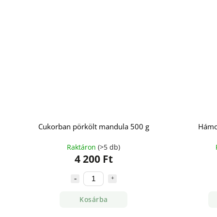
Cukorban pörkölt mandula 500 g
Hámo
Raktáron
(>5 db)
4 200 Ft
Kosárba