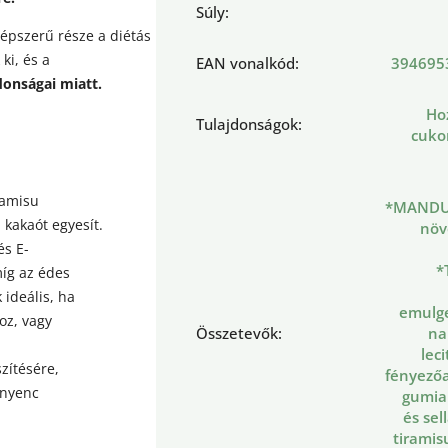
Súly
:
épszerű része a diétás
ki, és a
EAN vonalkód
:
394695
donságai miatt.
Ho
Tulajdonságok
:
cuko
ramisu
*MANDU
i kakaót egyesít.
növ
és E-
*
míg az édes
 ideális, ha
emulge
oz, vagy
Összetevők
:
na
leci
zítésére,
fényező
ínyenc
gumia
és sel
tiramis