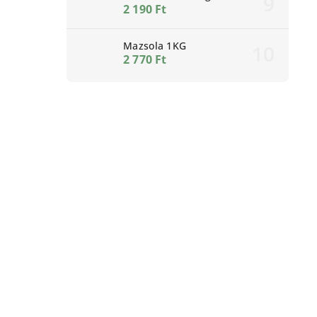
2 190 Ft
Mazsola 1KG
2 770 Ft