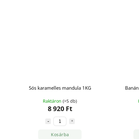
Sós karamelles mandula 1KG
Banán
Raktáron
(>5 db)
8 920 Ft
Kosárba