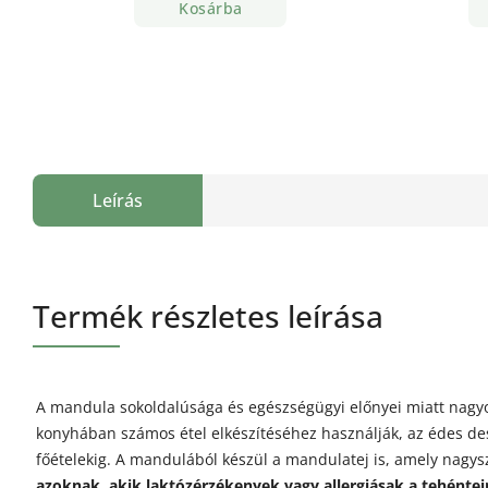
Kosárba
Leírás
Termék részletes leírása
A mandula sokoldalúsága és egészségügyi előnyei miatt nagy
konyhában számos étel elkészítéséhez használják, az édes des
főételekig. A mandulából készül a mandulatej is, amely nagy
azoknak, akik laktózérzékenyek vagy allergiásak a tehéntej