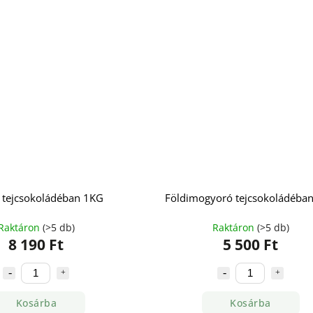
 tejcsokoládéban 1KG
Földimogyoró tejcsokoládéba
Raktáron
(>5 db)
Raktáron
(>5 db)
8 190 Ft
5 500 Ft
Kosárba
Kosárba