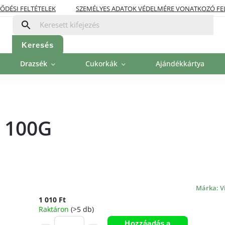
ŐDÉSI FELTÉTELEK
SZEMÉLYES ADATOK VÉDELMÉRE VONATKOZÓ FE
OLITIKA
FIZETÉSI LEHETŐSÉGEK
Keresés
Drazsék
Cukorkák
Ajándékkártya
 100G
Márka:
V
1 010 Ft
Raktáron
(>5 db)
Hozzáadás a