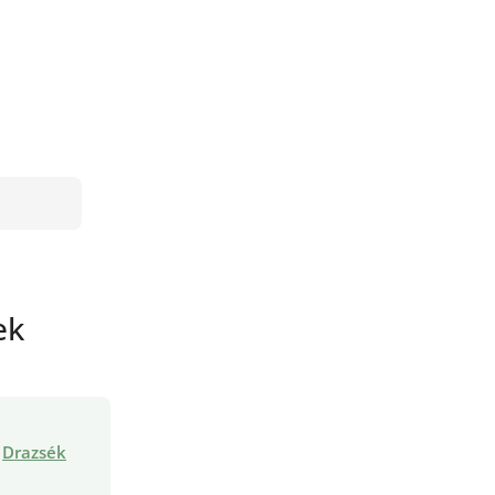
ek
Drazsék