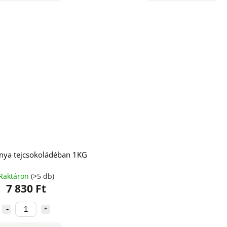
nya tejcsokoládéban 1KG
Raktáron
(>5 db)
7 830 Ft