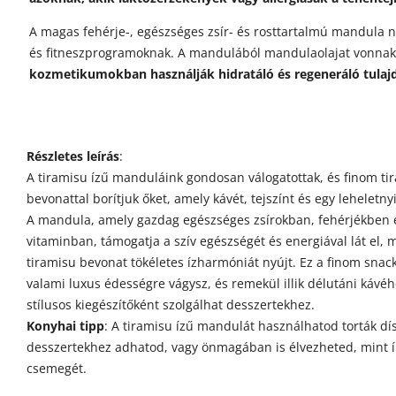
A magas fehérje-, egészséges zsír- és rosttartalmú mandula n
és fitneszprogramoknak. A mandulából mandulaolajat vonnak 
kozmetikumokban használják hidratáló és regeneráló tulaj
Részletes leírás
:
A tiramisu ízű manduláink gondosan válogatottak, és finom ti
bevonattal borítjuk őket, amely kávét, tejszínt és egy leheletny
A mandula, amely gazdag egészséges zsírokban, fehérjékben 
vitaminban, támogatja a szív egészségét és energiával lát el, 
tiramisu bevonat tökéletes ízharmóniát nyújt. Ez a finom snack
valami luxus édességre vágysz, és remekül illik délutáni kávéh
stílusos kiegészítőként szolgálhat desszertekhez.
Konyhai tipp
: A tiramisu ízű mandulát használhatod torták dís
desszertekhez adhatod, vagy önmagában is élvezheted, mint 
csemegét.