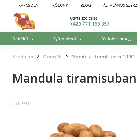
KAPCSOLAT
RÓLUNK
BLOG
ÁLTALÁNOS SZERZ
SZÁLLÍTÁSI POLITIKA
VISSZAKÜLDÉSI ÉS VISSZATÉRÍTÉSI P
Ügyfélszolgálat:
+420 771 160 857
Diófélék
Gyümölcsök
Kóstolócsomag
Kezdőlap
Drazsék
Mandula tiramisuban 100G
/
/
Mandula tiramisuban
Kód:
5253