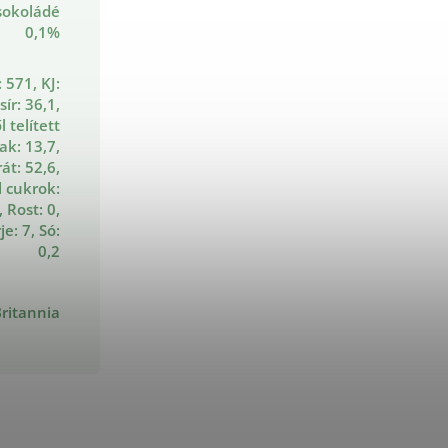
sokoládé
0,1%
: 571, KJ:
sír: 36,1,
 telített
ak: 13,7,
át: 52,6,
 cukrok:
, Rost: 0,
e: 7, Só:
0,2
ritannia