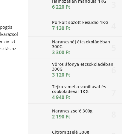
Hámozatlan mandula 1KG
6 220 Ft
Pörkölt sózott kesudió 1KG
opogós
7 130 Ft
lvarázsol
nzív ízt
Narancshéj étcsokoládéban
300G
asztás az
3 300 Ft
Vörös áfonya étcsokoládéban
300G
3 120 Ft
Tejkaramella vaníliával és
csokoládéval 1KG
4 940 Ft
Narancs zselé 300g
2 190 Ft
Citrom zselé 300g