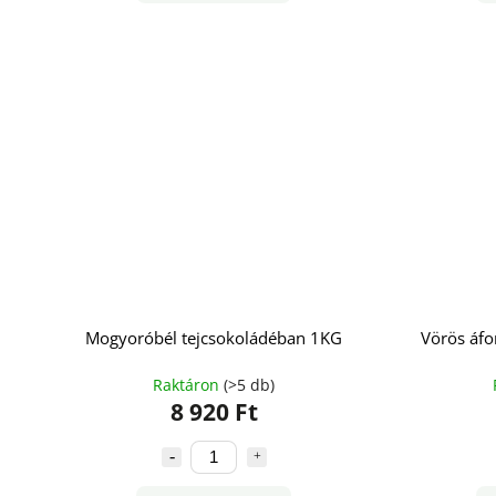
Mogyoróbél tejcsokoládéban 1KG
Vörös áfo
Raktáron
(>5 db)
8 920 Ft