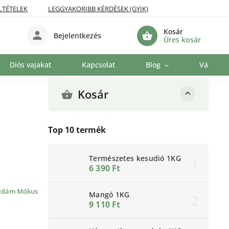
LTÉTELEK
LEGGYAKORIBB KÉRDÉSEK (GYIK)
Kosár
Bejelentkezés
Üres kosár
Diós vajakat
Kapcsolat
Blog
Vállalat
Kosár
Top 10 termék
Természetes kesudió 1KG
6 390 Ft
idám Mókus
Mangó 1KG
9 110 Ft