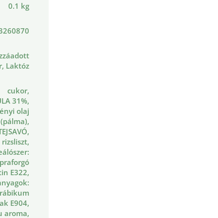
0.1 kg
3260870
zzáadott
r, Laktóz
cukor,
LA 31%,
ényi olaj
(pálma),
TEJSAVÓ,
rizsliszt,
álószer:
praforgó
tin E322,
anyagok:
rábikum
lak E904,
u aroma,