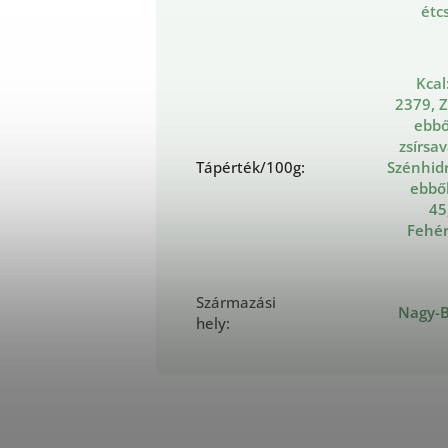
étc
Kcal
2379, Z
ebből
zsírsav
Tápérték/100g
:
Szénhidr
ebből
45
Fehérj
Származási
Nagy-B
hely
: