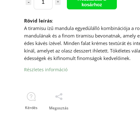
kosárhoz
Rövid leírás
:
A tiramisu ízű mandula egyedülálló kombinációja a r
mandulának és a finom tiramisu bevonatnak, amely e
édes kávés ízével. Minden falat krémes textúrát és inte
kínál, amelyet az olasz desszert ihletett. Tökéletes vál
édességek és kifinomult finomságok kedvelőinek.
Részletes információ
Kérdés
Megosztás