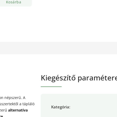
Kosárba
Kiegészítő paraméter
on népszerű. A
szertektől a tápláló
Kategória
:
szerű
alternatíva
re.