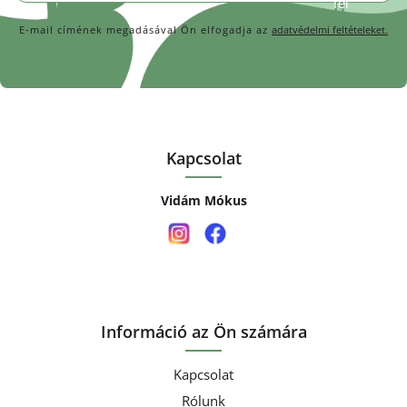
E-mail címének megadásával Ön elfogadja az
adatvédelmi feltételeket.
Kapcsolat
Vidám Mókus
Információ az Ön számára
Kapcsolat
Rólunk