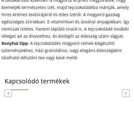
A betakarítást követően a mogyorót enyhén megpörkölik, hogy
kiemeljék természetes ízét, majd tejcsokoládéba mártják, amely
híres krémes textúrájáról és édes ízéről. A mogyoró gazdag
egészséges zsírokban, E-vitaminban és ásványi anyagokban, így
nemcsak ízletes, hanem tápláló snack is. A tejcsokoládé további
réteget ad az élvezethez, és kielégíti az édesség utáni vágyat.
Konyhai tipp
: A tejcsokoládés mogyoró remek kiegészítő
süteményekhez, házi granolához, vagy elegáns édességként
tálalható délutáni tea vagy kávé mellé.
Kapcsolódó termékek
Previous
Next