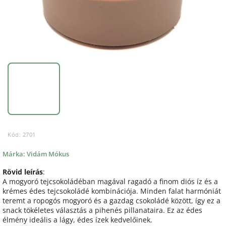
Kód:
2701
Márka:
Vidám Mókus
Rövid leírás
:
A mogyoró tejcsokoládéban magával ragadó a finom diós íz és a
krémes édes tejcsokoládé kombinációja. Minden falat harmóniát
teremt a ropogós mogyoró és a gazdag csokoládé között, így ez a
snack tökéletes választás a pihenés pillanataira. Ez az édes
élmény ideális a lágy, édes ízek kedvelőinek.