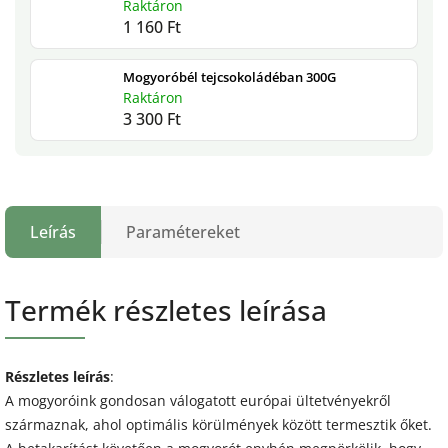
Raktáron
1 160 Ft
Mogyoróbél tejcsokoládéban 300G
Raktáron
3 300 Ft
Leírás
Paramétereket
Termék részletes leírása
Részletes leírás
:
A mogyoróink gondosan válogatott európai ültetvényekről
származnak, ahol optimális körülmények között termesztik őket.