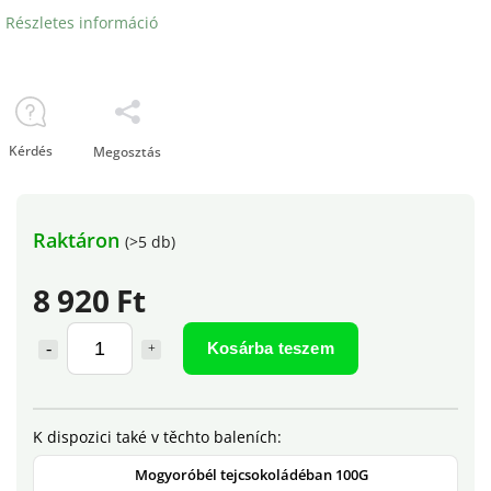
Részletes információ
Kérdés
Megosztás
Raktáron
(>5 db)
8 920 Ft
Kosárba teszem
Mogyoróbél tejcsokoládéban 100G