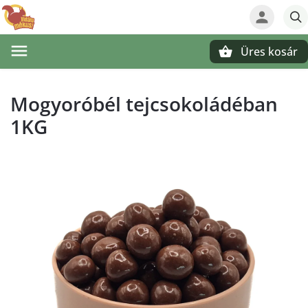
Üres kosár
Keresés
Mogyoróbél tejcsokoládéban
1KG