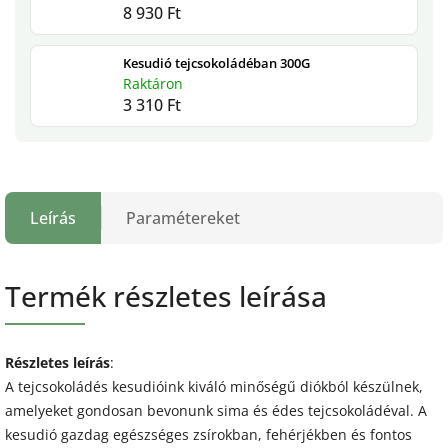
8 930 Ft
Kesudió tejcsokoládéban 300G
Raktáron
3 310 Ft
Leírás
Paramétereket
Termék részletes leírása
Részletes leírás
:
A tejcsokoládés kesudióink kiváló minőségű diókból készülnek,
amelyeket gondosan bevonunk sima és édes tejcsokoládéval. A
kesudió gazdag egészséges zsírokban, fehérjékben és fontos