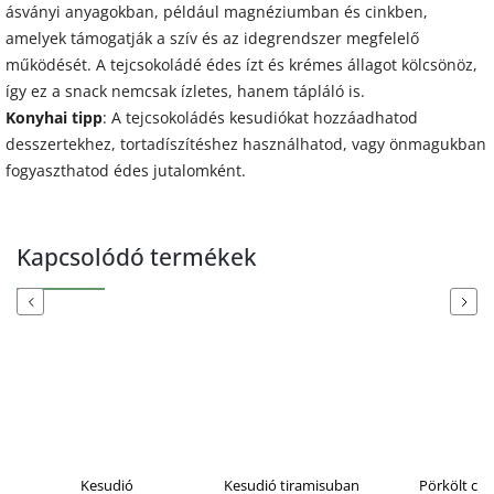
ásványi anyagokban, például magnéziumban és cinkben,
amelyek támogatják a szív és az idegrendszer megfelelő
működését. A tejcsokoládé édes ízt és krémes állagot kölcsönöz,
így ez a snack nemcsak ízletes, hanem tápláló is.
Konyhai tipp
: A tejcsokoládés kesudiókat hozzáadhatod
desszertekhez, tortadíszítéshez használhatod, vagy önmagukban
fogyaszthatod édes jutalomként.
Kapcsolódó termékek
Previous
Next
Kesudió
Kesudió tiramisuban
Pörkölt cuk