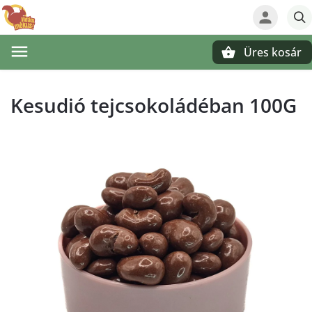
Üres kosár
Keresés
Kesudió tejcsokoládéban 100G