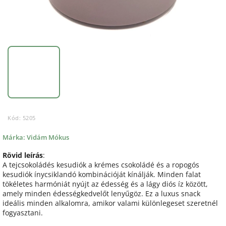
Kód:
5205
Márka:
Vidám Mókus
Rövid leírás
:
A tejcsokoládés kesudiók a krémes csokoládé és a ropogós
kesudiók ínycsiklandó kombinációját kínálják. Minden falat
tökéletes harmóniát nyújt az édesség és a lágy diós íz között,
amely minden édességkedvelőt lenyűgöz. Ez a luxus snack
ideális minden alkalomra, amikor valami különlegeset szeretnél
fogyasztani.