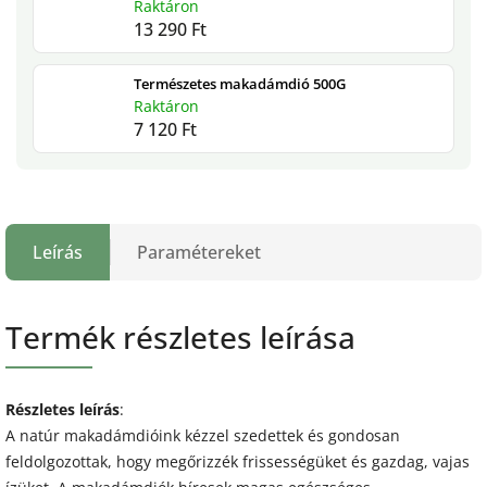
Raktáron
13 290 Ft
Természetes makadámdió 500G
Raktáron
7 120 Ft
Leírás
Paramétereket
Termék részletes leírása
Részletes leírás
:
A natúr makadámdióink kézzel szedettek és gondosan
feldolgozottak, hogy megőrizzék frissességüket és gazdag, vajas