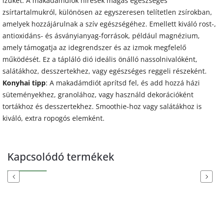
ízüket. A makadámdiók híresek magas egészséges
zsírtartalmukról, különösen az egyszeresen telítetlen zsírokban,
amelyek hozzájárulnak a szív egészségéhez. Emellett kiváló rost-,
antioxidáns- és ásványianyag-források, például magnézium,
amely támogatja az idegrendszer és az izmok megfelelő
működését. Ez a tápláló dió ideális önálló nassolnivalóként,
salátákhoz, desszertekhez, vagy egészséges reggeli részeként.
Konyhai tipp
: A makadámdiót aprítsd fel, és add hozzá házi
süteményekhez, granolához, vagy használd dekorációként
tortákhoz és desszertekhez. Smoothie-hoz vagy salátákhoz is
kiváló, extra ropogós elemként.
Kapcsolódó termékek
Previous
Next