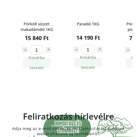
Pörkölt sózott
Paradió 1KG
Pörkölt s
makadámdió 1KG
pisztácia
14 190 Ft
15 840 Ft
7 490
Kosárba
Kosárba
Kosár
teszem
teszem
tesze
Feliratkozás hírlevélre
Adja meg az e-mail címét, és mi tájékoztatást küldünk
webáruházunk új termékeiről.