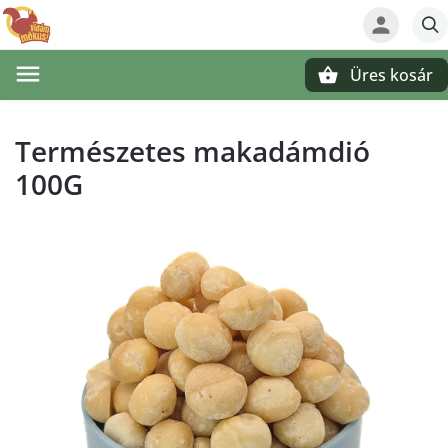
Üres kosár
Keresés
Természetes makadámdió
100G