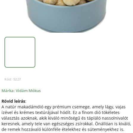
Kód:
5227
Márka:
Vidám Mókus
Rövid leírás
:
A natúr makadámdió egy prémium csemege, amely lágy, vajas
ízével és krémes textúrájával hódít. Ez a finom dió tökéletes
választás azoknak, akik kiváló minőségű és tápláló nassolnivalót
keresnek, amely tele van egészséges zsírokkal. Önállóan is kiváló,
de remek hozzávaló különféle ételekhez és süteményekhez is.