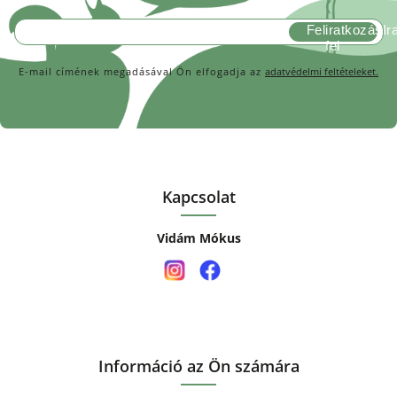
Feliratkozás
E-mail címének megadásával Ön elfogadja az
adatvédelmi feltételeket.
Kapcsolat
Vidám Mókus
Információ az Ön számára