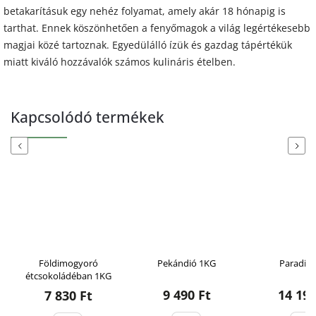
betakarításuk egy nehéz folyamat, amely akár 18 hónapig is
tarthat. Ennek köszönhetően a fenyőmagok a világ legértékesebb
magjai közé tartoznak. Egyedülálló ízük és gazdag tápértékük
miatt kiváló hozzávalók számos kulináris ételben.
Kapcsolódó termékek
Previous
Next
Földimogyoró
Pekándió 1KG
Paradió
étcsokoládéban 1KG
9 490 Ft
14 190
7 830 Ft