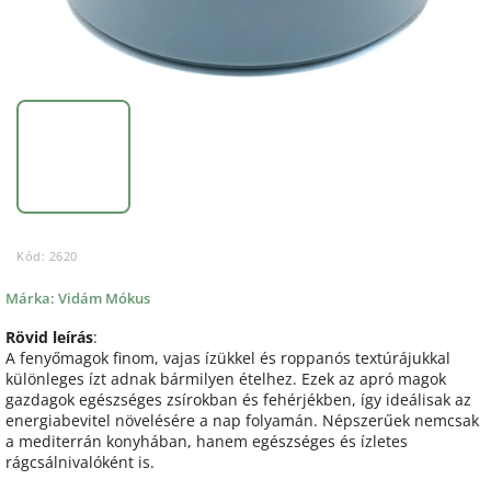
Kód:
2620
Márka:
Vidám Mókus
Rövid leírás
:
A fenyőmagok finom, vajas ízükkel és roppanós textúrájukkal
különleges ízt adnak bármilyen ételhez. Ezek az apró magok
gazdagok egészséges zsírokban és fehérjékben, így ideálisak az
energiabevitel növelésére a nap folyamán. Népszerűek nemcsak
a mediterrán konyhában, hanem egészséges és ízletes
rágcsálnivalóként is.