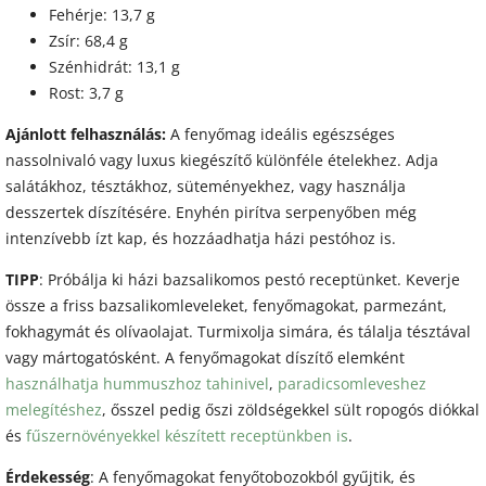
Fehérje: 13,7 g
Zsír: 68,4 g
Szénhidrát: 13,1 g
Rost: 3,7 g
Ajánlott felhasználás:
A fenyőmag ideális egészséges
nassolnivaló vagy luxus kiegészítő különféle ételekhez. Adja
salátákhoz, tésztákhoz, süteményekhez, vagy használja
desszertek díszítésére. Enyhén pirítva serpenyőben még
intenzívebb ízt kap, és hozzáadhatja házi pestóhoz is.
TIPP
: Próbálja ki házi bazsalikomos pestó receptünket. Keverje
össze a friss bazsalikomleveleket, fenyőmagokat, parmezánt,
fokhagymát és olívaolajat. Turmixolja simára, és tálalja tésztával
vagy mártogatósként. A fenyőmagokat díszítő elemként
használhatja hummuszhoz tahinivel
,
paradicsomleveshez
melegítéshez
, ősszel pedig őszi zöldségekkel sült ropogós diókkal
és
fűszernövényekkel készített receptünkben is
.
Érdekesség
: A fenyőmagokat fenyőtobozokból gyűjtik, és