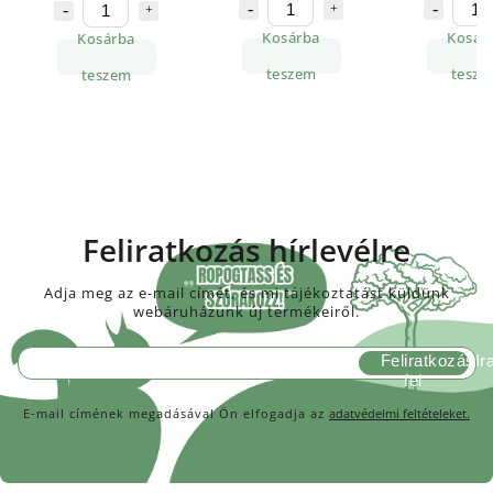
Kosárba
Kosár
Kosárba
teszem
tesze
teszem
Feliratkozás hírlevélre
Adja meg az e-mail címét, és mi tájékoztatást küldünk
webáruházunk új termékeiről.
Feliratkozás
E-mail címének megadásával Ön elfogadja az
adatvédelmi feltételeket.