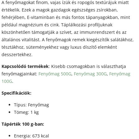
A fenyőmagokat finom, vajas ízük és ropogós textúrájuk miatt
értékelik. Ezek a magok gazdagok egészséges zsírokban,
fehérjében, E-vitaminban és más fontos tápanyagokban, mint
például magnézium és cink. Táplálkozási profiljuknak
köszönhetően támogatják a szívet, az immunrendszert és az
általános vitalitást. A fenyőmagok remek kiegészítők salátákhoz,
tésztákhoz, süteményekhez vagy luxus díszítő elemként
desszertekhez.
Kapcsolódó termékek
: Kisebb csomagokban is választhatja
fenyőmagjainkat:
Fenyőmag 500G
,
Fenyőmag 300G
,
Fenyőmag
100G
.
Specifikációk:
Típus: Fenyőmag
Tömeg: 1 kg
Tápérték 100 g-ban:
Energia: 673 kcal