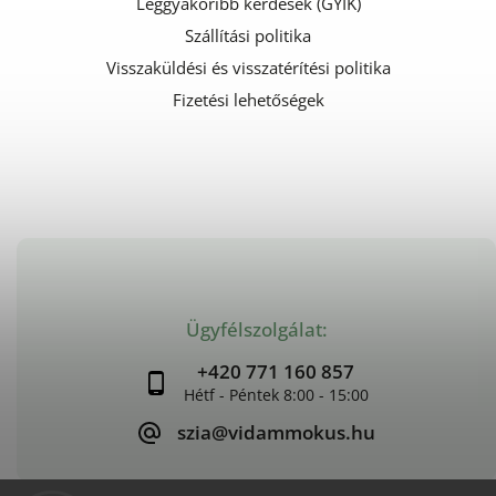
Leggyakoribb kérdések (GYIK)
Szállítási politika
Visszaküldési és visszatérítési politika
Fizetési lehetőségek
Ügyfélszolgálat:
+420 771 160 857
szia@vidammokus.hu