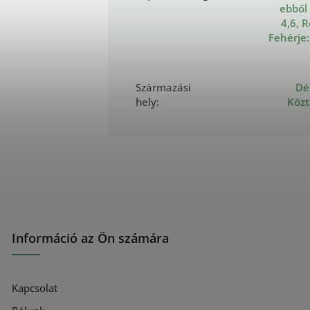
ebből
4,6, R
Fehérje:
Származási
Dél
hely
:
Közt
Információ az Ön számára
Kapcsolat