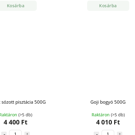
Kosárba
Kosárba
t sózott pisztácia 500G
Goji bogyó 500G
Raktáron
(>5 db)
Raktáron
(>5 db)
4 400 Ft
4 010 Ft