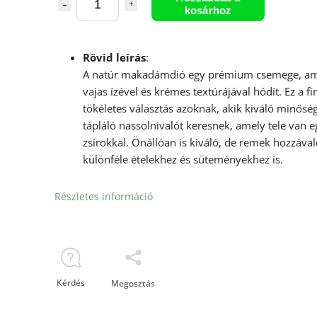
kosárhoz
Rövid leírás
:
A natúr makadámdió egy prémium csemege, ame
vajas ízével és krémes textúrájával hódít. Ez a f
tökéletes választás azoknak, akik kiváló minősé
tápláló nassolnivalót keresnek, amely tele van 
zsírokkal. Önállóan is kiváló, de remek hozzáva
különféle ételekhez és süteményekhez is.
Részletes információ
Kérdés
Megosztás