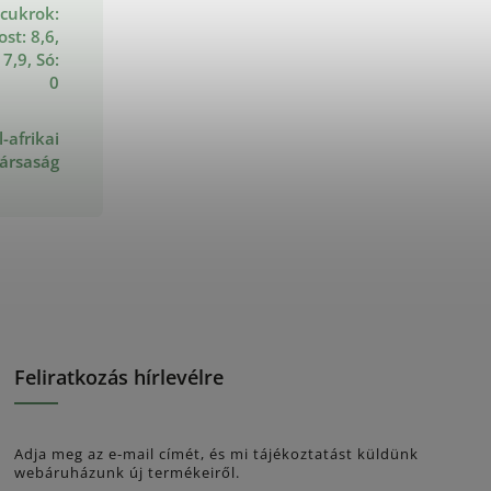
 cukrok:
ost: 8,6,
 7,9, Só:
0
-afrikai
ársaság
Feliratkozás hírlevélre
Adja meg az e-mail címét, és mi tájékoztatást küldünk
webáruházunk új termékeiről.