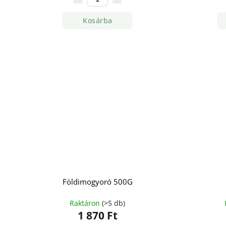
Kosárba
Földimogyoró 500G
Raktáron
(>5 db)
1 870 Ft