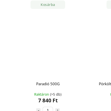
Kosárba
Paradió 500G
Pörköl
Raktáron
(>5 db)
7 840 Ft