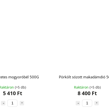
etes mogyoróbél 500G
Pörkölt sózott makadámdió 
Raktáron
(>5 db)
Raktáron
(>5 db)
5 410 Ft
8 400 Ft