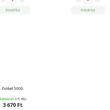
Kosárba
Kosárba
Dióbél 500G
Raktáron
(>5 db)
3 670 Ft