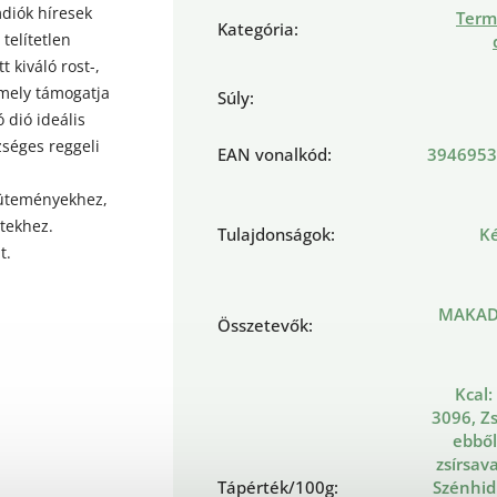
diók híresek
Term
Kategória
:
telítetlen
 kiváló rost-,
mely támogatja
Súly
:
 dió ideális
zséges reggeli
EAN vonalkód
:
3946953
süteményekhez,
tekhez.
Tulajdonságok
:
Ké
t.
MAKA
Összetevők
:
Kcal:
3096, Zs
ebből
zsírsava
Tápérték/100g
:
Szénhidr