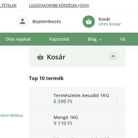
LTÉTELEK
LEGGYAKORIBB KÉRDÉSEK (GYIK)
Kosár
Bejelentkezés
Üres kosár
Diós vajakat
Kapcsolat
Blog
Vállalat
Kosár
Top 10 termék
Természetes kesudió 1KG
6 390 Ft
idám Mókus
Mangó 1KG
9 110 Ft