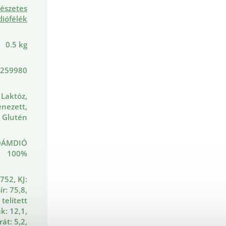
észetes
diófélék
0.5 kg
259980
Laktóz,
nezett,
Glutén
DÁMDIÓ
100%
 752, KJ:
ír: 75,8,
 telített
k: 12,1,
át: 5,2,