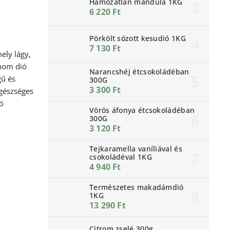
Hámozatlan mandula 1KG
6 220 Ft
Pörkölt sózott kesudió 1KG
7 130 Ft
ly lágy,
inom dió
Narancshéj étcsokoládéban
gű és
300G
3 300 Ft
egészséges
ló
Vörös áfonya étcsokoládéban
300G
3 120 Ft
Tejkaramella vaníliával és
csokoládéval 1KG
4 940 Ft
Természetes makadámdió
1KG
13 290 Ft
Citrom zselé 300g