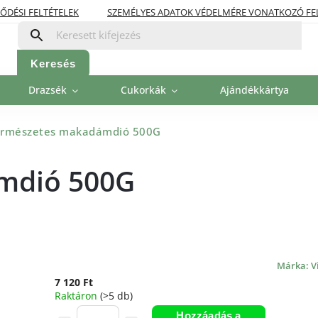
ŐDÉSI FELTÉTELEK
SZEMÉLYES ADATOK VÉDELMÉRE VONATKOZÓ FE
OLITIKA
FIZETÉSI LEHETŐSÉGEK
Keresés
Drazsék
Cukorkák
Ajándékkártya
ermészetes makadámdió 500G
mdió 500G
Márka:
V
7 120 Ft
Raktáron
(>5 db)
Hozzáadás a