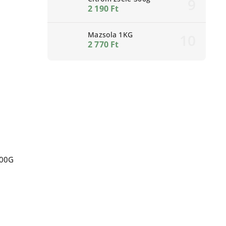
2 190 Ft
Mazsola 1KG
2 770 Ft
500G