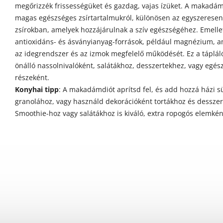
megőrizzék frissességüket és gazdag, vajas ízüket. A makadám
magas egészséges zsírtartalmukról, különösen az egyszeresen 
zsírokban, amelyek hozzájárulnak a szív egészségéhez. Emellett
antioxidáns- és ásványianyag-források, például magnézium, a
az idegrendszer és az izmok megfelelő működését. Ez a tápláló
önálló nassolnivalóként, salátákhoz, desszertekhez, vagy egés
részeként.
Konyhai tipp
: A makadámdiót aprítsd fel, és add hozzá házi 
granolához, vagy használd dekorációként tortákhoz és desszer
Smoothie-hoz vagy salátákhoz is kiváló, extra ropogós elemkén