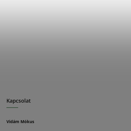
Kapcsolat
Vidám Mókus