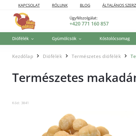
KAPCSOLAT
RÓLUNK
BLOG
ÁLTALÁNOS SZERZ
SZÁLLÍTÁSI POLITIKA
VISSZAKÜLDÉSI ÉS VISSZATÉRÍTÉSI P
Ügyfélszolgálat:
+420 771 160 857
Diófélék
Gyümölcsök
Kóstolócsomag
Kezdőlap
Diófélék
Természetes diófélék
T
/
/
/
Természetes makadá
Kód:
3841