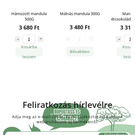
Hámozott mandula
Málnás mandula 300G
Mandu
500G
étcsokoládé
3 480 Ft
3 680 Ft
3 310
Kosárba
Kosár
Bővebben
teszem
tesze
Feliratkozás hírlevélre
Adja meg az e-mail címét, és mi tájékoztatást küldünk
webáruházunk új termékeiről.