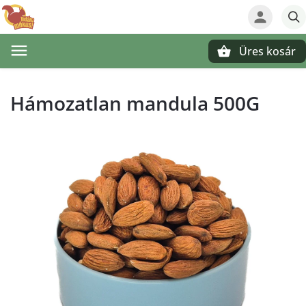
Üres kosár
Keresés
Hámozatlan mandula 500G