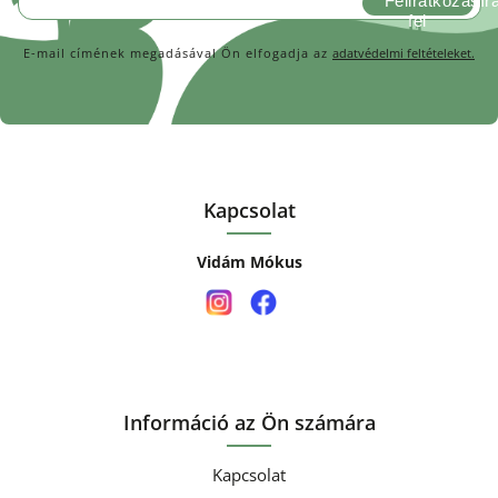
Feliratkozás
E-mail címének megadásával Ön elfogadja az
adatvédelmi feltételeket.
Kapcsolat
Vidám Mókus
Információ az Ön számára
Kapcsolat