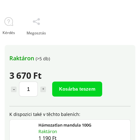
Kérdés
Megosztás
Raktáron
(>5 db)
3 670 Ft
Kosárba teszem
Hámozatlan mandula 100G
Raktáron
1 190 Ft