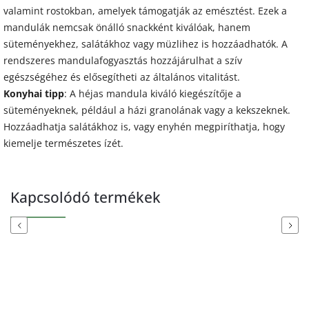
valamint rostokban, amelyek támogatják az emésztést. Ezek a
mandulák nemcsak önálló snackként kiválóak, hanem
süteményekhez, salátákhoz vagy müzlihez is hozzáadhatók. A
rendszeres mandulafogyasztás hozzájárulhat a szív
egészségéhez és elősegítheti az általános vitalitást.
Konyhai tipp
: A héjas mandula kiváló kiegészítője a
süteményeknek, például a házi granolának vagy a kekszeknek.
Hozzáadhatja salátákhoz is, vagy enyhén megpiríthatja, hogy
kiemelje természetes ízét.
Kapcsolódó termékek
Previous
Next