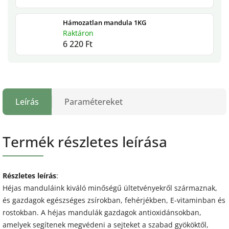
Hámozatlan mandula 1KG
Raktáron
6 220 Ft
Leírás
Paramétereket
Termék részletes leírása
Részletes leírás
:
Héjas manduláink kiváló minőségű ültetvényekről származnak,
és gazdagok egészséges zsírokban, fehérjékben, E-vitaminban és
rostokban. A héjas mandulák gazdagok antioxidánsokban,
amelyek segítenek megvédeni a sejteket a szabad gyököktől,