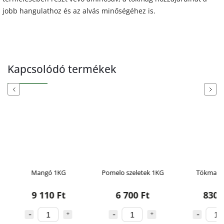
jobb hangulathoz és az alvás minőségéhez is.
Kapcsolódó termékek
Previous
Next
Mangó 1KG
Pomelo szeletek 1KG
Tökmag 
9 110 Ft
6 700 Ft
830 