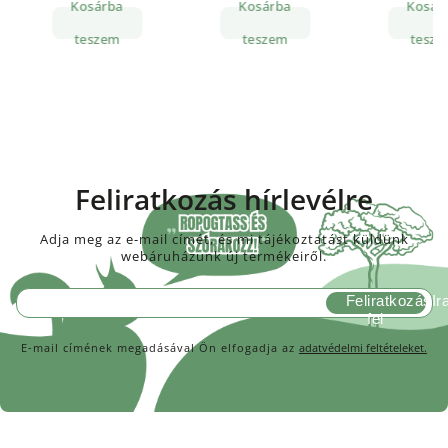
Kosárba
Kosárba
Kosár
teszem
teszem
tesze
Feliratkozás hírlevélre
Adja meg az e-mail címét, és mi tájékoztatást küldünk
webáruházunk új termékeiről.
Feliratkozás
E-mail címének megadásával Ön elfogadja az
adatvédelmi feltételeket.