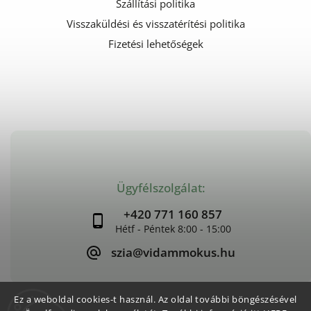
Szállítási politika
Visszaküldési és visszatérítési politika
Fizetési lehetőségek
Ügyfélszolgálat:
+420 771 160 857
szia@vidammokus.hu
Ez a weboldal cookies-t használ. Az oldal további böngészésével