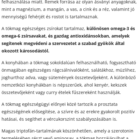
felhasználása miatt. Remek forrása az olyan ásványi anyagoknak,
mint a magnézium, a mangán, a vas, a cink és a réz, valamint jó
mennyiségű fehérjét és rostot is tartalmaznak.
A tökmag egészséges zsírokat tartalmaz,
különösen omega-3 és
omega-6 zsírsavakat, és gazdag antioxidánsokban, amelyek
segítenek megvédeni a szervezetet a szabad gyökök által
okozott károsodástól.
A konyhában a tökmag sokoldalúan felhasználható, fogyasztható
önmagában egészséges rágcsálnivalóként, salátákhoz, müzlihez,
joghurthoz adva, vagy sütemények összetevőjeként. A különböző
nemzetközi konyhákban is népszerűek, ahol kenyér, kekszek
összetevőjeként vagy curry ételek fűszereként használják.
A tökmag egészségügyi előnyei közé tartozik a prosztata
egészségének elősegítése, a szívre és az erekre gyakorolt pozitív
hatásai, és segíthet a vércukorszint szabályozásában is.
Magas triptofán-tartalmának köszönhetően, amely a szerotonin
termelésében részt vevő aminosav, a tökmag hozzájárulhat a