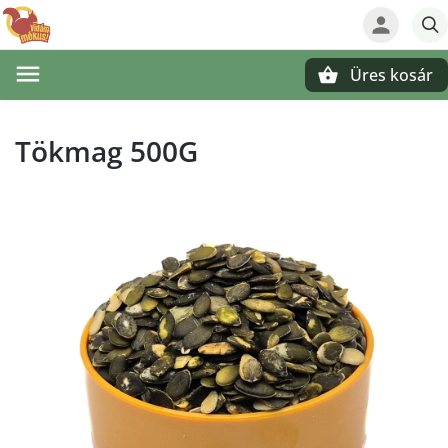
Üres kosár
Keresés
Tökmag 500G