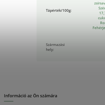
zsírsa
Szé
Tápérték/100g
:
17,
cukr
Ros
Fehérje
Származási
hely
:
Információ az Ön számára