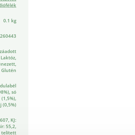
diófélék
0.1 kg
260443
záadott
 Laktóz,
nezett,
Glutén
dulabél
98%), só
(1,5%),
j (0,5%)
 607, KJ:
ír: 55,2,
 telített