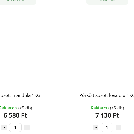
ozott mandula 1KG
Pörkölt sózott kesudió 1K
Raktáron
(>5 db)
Raktáron
(>5 db)
6 580 Ft
7 130 Ft