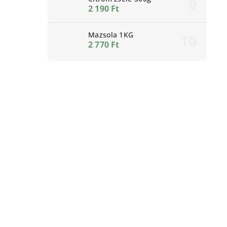
2 190 Ft
Mazsola 1KG
2 770 Ft