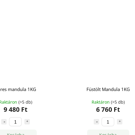
res mandula 1KG
Füstölt Mandula 1KG
Raktáron
(>5 db)
Raktáron
(>5 db)
9 480 Ft
6 760 Ft
Kosárba
Kosárba