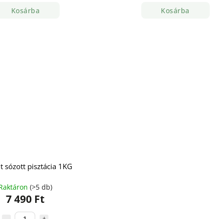
Kosárba
Kosárba
t sózott pisztácia 1KG
Raktáron
(>5 db)
7 490 Ft