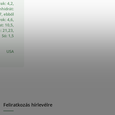
vak: 4,2,
nhidrát:
7, ebből
ok: 4,6,
t: 10,5,
: 21,23,
Só: 1,5
USA
Feliratkozás hírlevélre