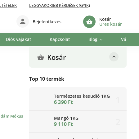
LTÉTELEK
LEGGYAKORIBB KÉRDÉSEK (GYIK)
Kosár
Bejelentkezés
Üres kosár
Diós vajakat
Kapcsolat
Blog
Vállalat
Kosár
Top 10 termék
Természetes kesudió 1KG
6 390 Ft
idám Mókus
Mangó 1KG
9 110 Ft