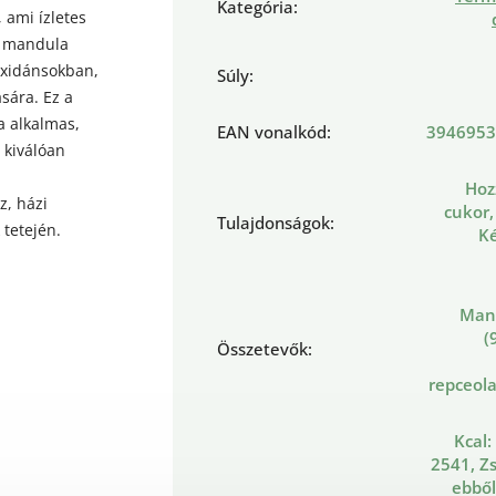
Kategória
:
 ami ízletes
 A mandula
oxidánsokban,
Súly
:
sára. Ez a
a alkalmas,
EAN vonalkód
:
3946953
 kiválóan
Hoz
z, házi
cukor,
Tulajdonságok
:
 tetején.
Ké
Man
(
Összetevők
:
repceola
Kcal:
2541, Zs
ebből