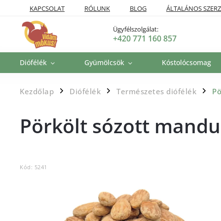
KAPCSOLAT
RÓLUNK
BLOG
ÁLTALÁNOS SZERZ
SZÁLLÍTÁSI POLITIKA
VISSZAKÜLDÉSI ÉS VISSZATÉRÍTÉSI P
Ügyfélszolgálat:
+420 771 160 857
Diófélék
Gyümölcsök
Kóstolócsomag
Kezdőlap
Diófélék
Természetes diófélék
Pö
/
/
/
Pörkölt sózott mandu
Kód:
5241