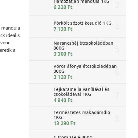
Hámozatlan mandula 1KG
6 220 Ft
Pörkölt sózott kesudió 1KG
as mandula
7 130 Ft
ck ideális
dvenc
Narancshéj étcsokoládéban
300G
eretik a
3 300 Ft
Vörös áfonya étcsokoládéban
300G
3 120 Ft
Tejkaramella vaníliával és
csokoládéval 1KG
4 940 Ft
Természetes makadámdió
1KG
13 290 Ft
Citrom zselé 300g