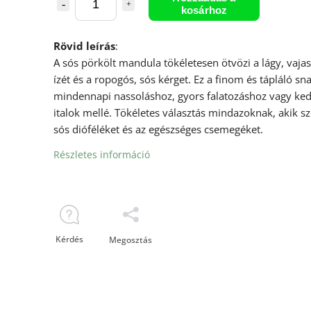
kosárhoz
Rövid leírás
:
A sós pörkölt mandula tökéletesen ötvözi a lágy, vaj
ízét és a ropogós, sós kérget. Ez a finom és tápláló sna
mindennapi nassoláshoz, gyors falatozáshoz vagy ke
italok mellé. Tökéletes választás mindazoknak, akik sz
sós dióféléket és az egészséges csemegéket.
Részletes információ
Kérdés
Megosztás