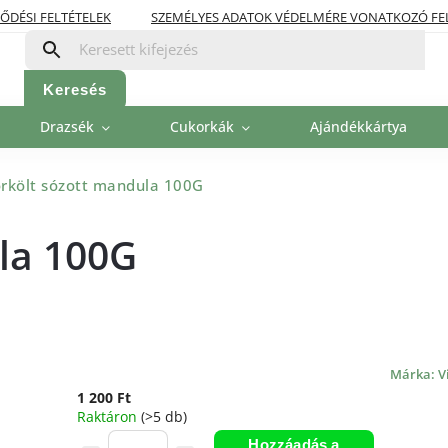
ŐDÉSI FELTÉTELEK
SZEMÉLYES ADATOK VÉDELMÉRE VONATKOZÓ FE
OLITIKA
FIZETÉSI LEHETŐSÉGEK
Keresés
Drazsék
Cukorkák
Ajándékkártya
rkölt sózott mandula 100G
la 100G
Márka:
V
1 200 Ft
Raktáron
(>5 db)
Hozzáadás a