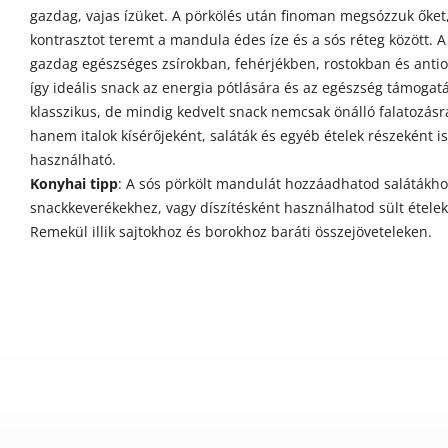
gazdag, vajas ízüket. A pörkölés után finoman megsózzuk őket,
kontrasztot teremt a mandula édes íze és a sós réteg között.
gazdag egészséges zsírokban, fehérjékben, rostokban és anti
így ideális snack az energia pótlására és az egészség támogatá
klasszikus, de mindig kedvelt snack nemcsak önálló falatozásr
hanem italok kísérőjeként, saláták és egyéb ételek részeként is
használható.
Konyhai tipp
: A sós pörkölt mandulát hozzáadhatod salátákho
snackkeverékekhez, vagy díszítésként használhatod sült ételek
Remekül illik sajtokhoz és borokhoz baráti összejöveteleken.