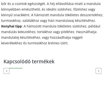
bőr és a csontok egészségét. A héj eltávolítása miatt a mandula
könnyebben emészthető, és ideális sütéshez, főzéshez vagy
könnyű snackként. A hámozott mandula tökéletes desszertekhez,
turmixokhoz, salátákhoz vagy házi mandulavaj készítéséhez.
Konyhai tipp
: A hámozott mandula tökéletes sütéshez, például
mandulás kekszekhez, tortákhoz vagy pitékhez. Használhatja
mandulatej készítéséhez, vagy hozzáadhatja reggeli
keverékekhez és turmixokhoz krémes ízért.
Kapcsolódó termékek
Previous
Next