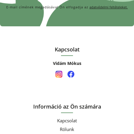
E-mail címének megadásával Ön elfogadja az
adatvédelmi feltételeket.
Kapcsolat
Vidám Mókus
Információ az Ön számára
Kapcsolat
Rólunk