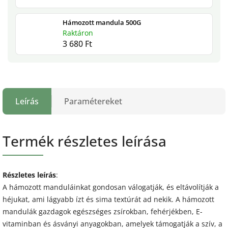
Hámozott mandula 500G
Raktáron
3 680 Ft
Leírás
Paramétereket
Termék részletes leírása
Részletes leírás
:
A hámozott manduláinkat gondosan válogatják, és eltávolítják a
héjukat, ami lágyabb ízt és sima textúrát ad nekik. A hámozott
mandulák gazdagok egészséges zsírokban, fehérjékben, E-
vitaminban és ásványi anyagokban, amelyek támogatják a szív, a