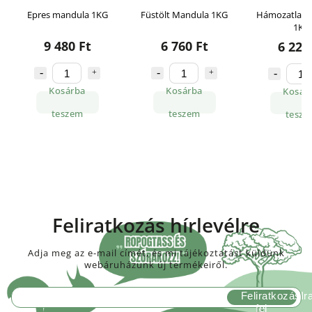
Epres mandula 1KG
Füstölt Mandula 1KG
Hámozatlan 
1KG
9 480 Ft
6 760 Ft
6 220
Kosárba
Kosárba
Kosár
teszem
teszem
tesze
Feliratkozás hírlevélre
Adja meg az e-mail címét, és mi tájékoztatást küldünk
webáruházunk új termékeiről.
Feliratkozás