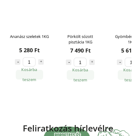
Ananász szeletek 1KG
Pörkölt sózott
Gyömbér sz
pisztácia 1KG
1KG
5 280 Ft
7 490 Ft
5 610
Kosárba
Kosárba
Kosár
teszem
teszem
tesze
Feliratkozás hírlevélre