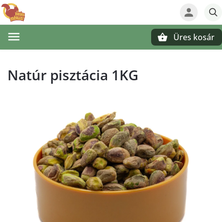
Üres kosár
Keresés
Natúr pisztácia 1KG