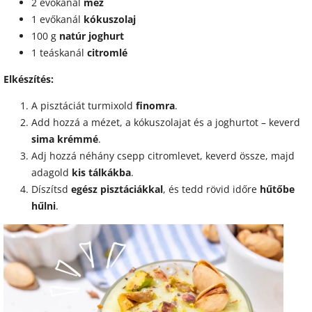
2 evőkanál
méz
1 evőkanál
kókuszolaj
100 g
natúr joghurt
1 teáskanál
citromlé
Elkészítés:
A pisztáciát turmixold
finomra
.
Add hozzá a mézet, a kókuszolajat és a joghurtot – keverd
sima krémmé
.
Adj hozzá néhány csepp citromlevet, keverd össze, majd
adagold
kis tálkákba
.
Díszítsd
egész pisztáciákkal
, és tedd rövid időre
hűtőbe
hűlni
.