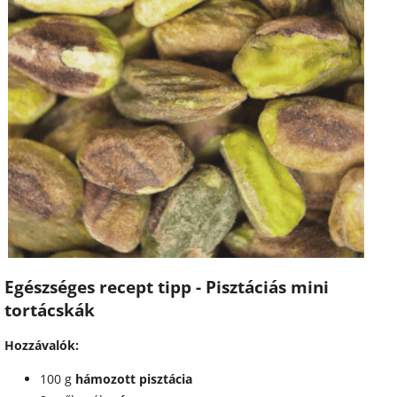
Egészséges recept tipp
-
Pisztáciás mini
tortácskák
Hozzávalók:
100 g
hámozott pisztácia