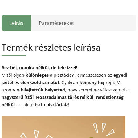
Leírás
Paramétereket
Termék részletes leírása
Bez héj, munka nélkül, de tele ízzel!
Mitől olyan
különleges
a pisztácia? Természetesen az
egyedi
ízétől
és
élénkzöld színétől
. Gyakran
kemény héj
rejti. Mi
azonban
kifejtettük helyetted
, hogy semmi ne válasszon el a
nagyszerű íztől
.
Hosszadalmas törés nélkül
,
rendetlenség
nélkül
– csak a
tiszta pisztáciaíz
!