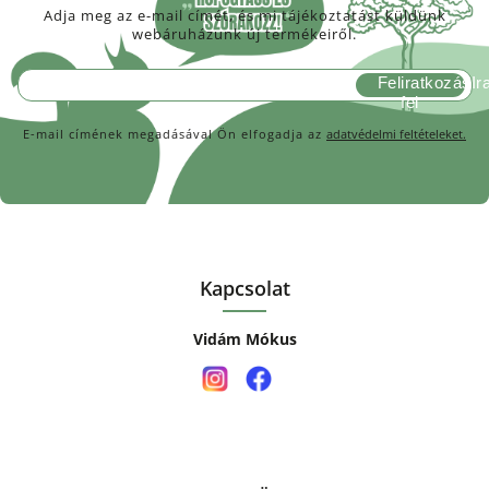
Adja meg az e-mail címét, és mi tájékoztatást küldünk
webáruházunk új termékeiről.
Feliratkozás
E-mail címének megadásával Ön elfogadja az
adatvédelmi feltételeket.
Kapcsolat
Vidám Mókus