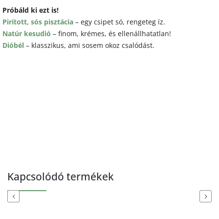
Próbáld ki ezt is!
Pirított, sós pisztácia
– egy csipet só, rengeteg íz.
Natúr kesudió
– finom, krémes, és ellenállhatatlan!
Dióbél
– klasszikus, ami sosem okoz csalódást.
Kapcsolódó termékek
Previous
Next