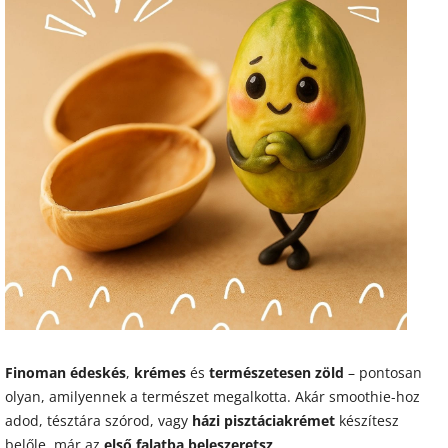
Finoman édeskés
,
krémes
és
természetesen zöld
– pontosan
olyan, amilyennek a természet megalkotta. Akár smoothie-hoz
adod, tésztára szórod, vagy
házi pisztáciakrémet
készítesz
belőle, már az
első falatba beleszeretsz
.