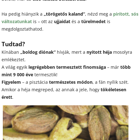
Ha pedig hiányzik a
„törögetős kaland”
, nézd meg a
pirított, sós
változatunkat
is – ott az
ujjaidat
és a
türelmedet
is
megdolgoztathatod.
Tudtad?
Kínában
„boldog diónak”
hívják, mert a
nyitott héja
mosolyra
emlékeztet.
A világ egyik
legrégebben termesztett finomsága
– már
több
mint 9 000 éve
termesztik!
Figyelem
– a pisztácia
természetes módon
, a fán nyílik szét.
Amikor a héja megreped, az annak a jele, hogy
tökéletesen
érett
.