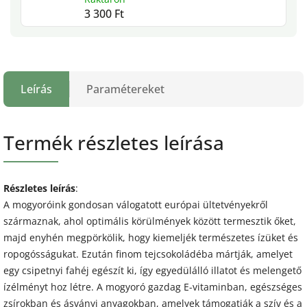
3 300 Ft
Leírás
Paramétereket
Termék részletes leírása
Részletes leírás
:
A mogyoróink gondosan válogatott európai ültetvényekről
származnak, ahol optimális körülmények között termesztik őket,
majd enyhén megpörkölik, hogy kiemeljék természetes ízüket és
ropogósságukat. Ezután finom tejcsokoládéba mártják, amelyet
egy csipetnyi fahéj egészít ki, így egyedülálló illatot és melengető
ízélményt hoz létre. A mogyoró gazdag E-vitaminban, egészséges
zsírokban és ásványi anyagokban, amelyek támogatják a szív és a