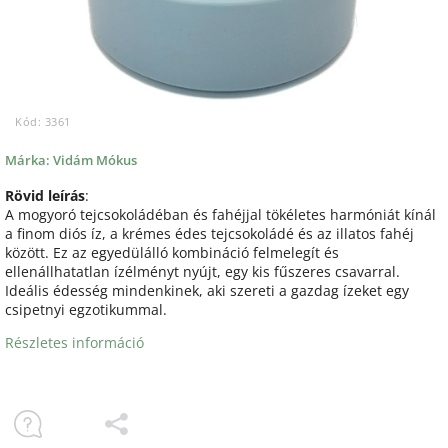
Kód:
3361
Márka:
Vidám Mókus
Rövid leírás
:
A mogyoró tejcsokoládéban és fahéjjal tökéletes harmóniát kínál
a finom diós íz, a krémes édes tejcsokoládé és az illatos fahéj
között. Ez az egyedülálló kombináció felmelegít és
ellenállhatatlan ízélményt nyújt, egy kis fűszeres csavarral.
Ideális édesség mindenkinek, aki szereti a gazdag ízeket egy
csipetnyi egzotikummal.
Részletes információ