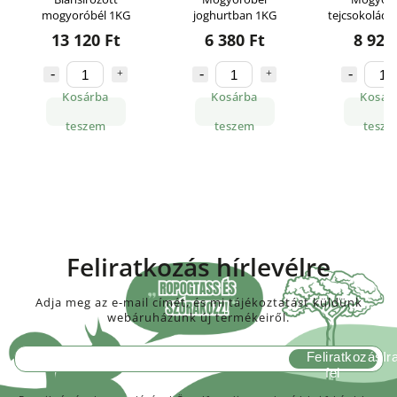
mogyoróbél 1KG
joghurtban 1KG
tejcsokolád
13 120 Ft
6 380 Ft
8 920
Kosárba
Kosárba
Kosár
teszem
teszem
tesze
Feliratkozás hírlevélre
Adja meg az e-mail címét, és mi tájékoztatást küldünk
webáruházunk új termékeiről.
Feliratkozás