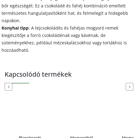
bőr egészségét. Ez a csokoládé és fahéj kombináció emellett
természetes hangulatjavítóként hat, és felmelegít a hidegebb
napokon.
Konyhai tipp
: A tejcsokoládés és fahéjas mogyoró remek
kiegészítője a forró csokoládénak vagy kávénak, de
süteményekhez, például mézeskalácsokhoz vagy tortákhoz is
hozzáadható.
Kapcsolódó termékek
Previous
Next
Blansírozott
Mogyoróbél
Mogyoró