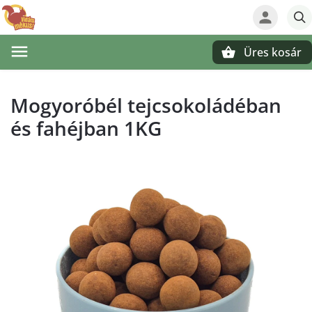
Üres kosár
Keresés
Mogyoróbél tejcsokoládéban
és fahéjban 1KG