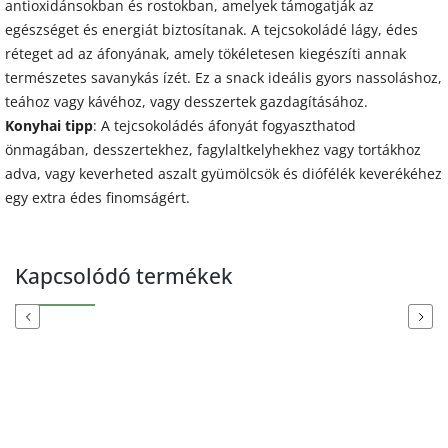
antioxidánsokban és rostokban, amelyek támogatják az
egészséget és energiát biztosítanak. A tejcsokoládé lágy, édes
réteget ad az áfonyának, amely tökéletesen kiegészíti annak
természetes savanykás ízét. Ez a snack ideális gyors nassoláshoz,
teához vagy kávéhoz, vagy desszertek gazdagításához.
Konyhai tipp
: A tejcsokoládés áfonyát fogyaszthatod
önmagában, desszertekhez, fagylaltkelyhekhez vagy tortákhoz
adva, vagy keverheted aszalt gyümölcsök és diófélék keverékéhez
egy extra édes finomságért.
Kapcsolódó termékek
Previous
Next