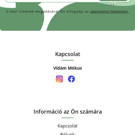
E-mail címének megadásával Ön elfogadja az
adatvédelmi feltételeket.
Kapcsolat
Vidám Mókus
Információ az Ön számára
Kapcsolat
Rólunk