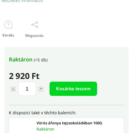
Részletes információ
Kérdés
Megosztás
Raktáron
(>5 db)
2 920 Ft
Kosárba teszem
Vörös áfonya tejcsokoládéban 100G
Raktáron