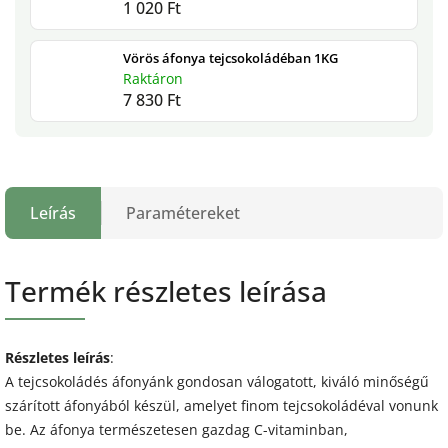
1 020 Ft
Vörös áfonya tejcsokoládéban 1KG
Raktáron
7 830 Ft
Leírás
Paramétereket
Termék részletes leírása
Részletes leírás
:
A tejcsokoládés áfonyánk gondosan válogatott, kiváló minőségű
szárított áfonyából készül, amelyet finom tejcsokoládéval vonunk
be. Az áfonya természetesen gazdag C-vitaminban,