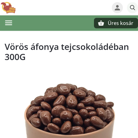
Üres kosár
Keresés
Vörös áfonya tejcsokoládéban
300G